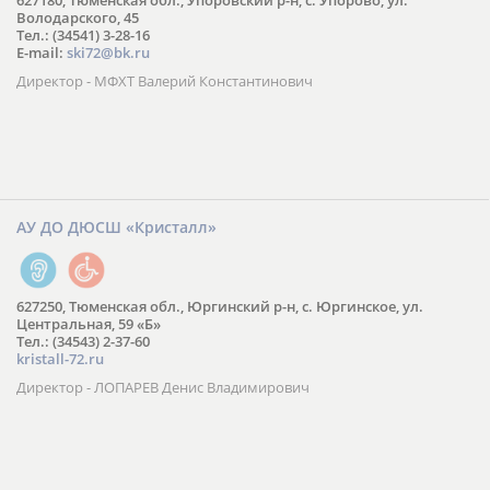
627180, Тюменская обл., Упоровский р-н, с. Упорово, ул.
Володарского, 45
Тел.: (34541) 3-28-16
E-mail:
ski72@bk.ru
Директор - МФХТ Валерий Константинович
АУ ДО ДЮСШ «Кристалл»
627250, Тюменская обл., Юргинский р-н, с. Юргинское, ул.
Центральная, 59 «Б»
Тел.: (34543) 2-37-60
kristall-72.ru
Директор - ЛОПАРЕВ Денис Владимирович