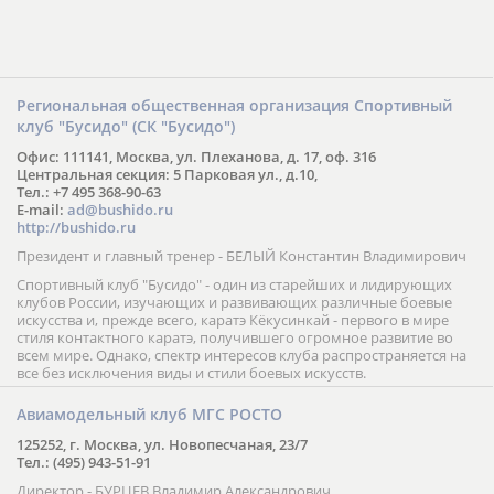
Региональная общественная организация Спортивный
клуб "Бусидо" (СК "Бусидо")
Офис: 111141, Москва, ул. Плеханова, д. 17, оф. 316
Центральная секция: 5 Парковая ул., д.10,
Тел.: +7 495 368-90-63
E-mail:
ad@bushido.ru
http://bushido.ru
Президент и главный тренер - БЕЛЫЙ Константин Владимирович
Спортивный клуб "Бусидо" - один из старейших и лидирующих
клубов России, изучающих и развивающих различные боевые
искусства и, прежде всего, каратэ Кёкусинкай - первого в мире
стиля контактного каратэ, получившего огромное развитие во
всем мире. Однако, спектр интересов клуба распространяется на
все без исключения виды и стили боевых искусств.
Авиамодельный клуб МГС РОСТО
125252, г. Москва, ул. Новопесчаная, 23/7
Тел.: (495) 943-51-91
Директор - БУРЦЕВ Владимир Александрович