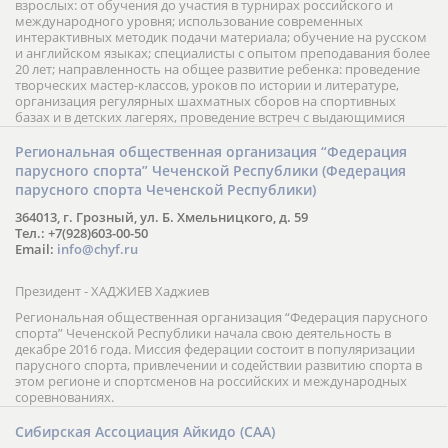
взрослых: от обучения до участия в турнирах российского и
международного уровня; использование современных
интерактивных методик подачи материала; обучение на русском
и английском языках; специалисты с опытом преподавания более
20 лет; направленность на общее развитие ребенка: проведение
творческих мастер-классов, уроков по истории и литературе,
организация регулярных шахматных сборов на спортивных
базах и в детских лагерях, проведение встреч с выдающимися
шахматистами; корпоративное обучение; онлайн обучение в
форме вебинаров и индивидуальных занятий, круглые столы
Региональная общественная организация “Федерация
российских и международных тренеров, организация фестивалей;
парусного спорта” Чеченской Республики (Федерация
онлайн трансляция мероприятий и турниров.
парусного спорта Чеченской Республики)
364013, г. Грозный, ул. Б. Хмельницкого, д. 59
Тел.: +7(928)603-00-50
Email:
info@chyf.ru
Президент - ХАДЖИЕВ Хаджиев
Региональная общественная организация “Федерация парусного
спорта” Чеченской Республики начала свою деятельность в
декабре 2016 года. Миссия федерации состоит в популяризации
парусного спорта, привлечении и содействии развитию спорта в
этом регионе и спортсменов на российских и международных
соревнованиях.
Сибирская Ассоциация Айкидо (САА)