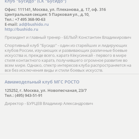
клуб "Бусидо" (СК "Бусидо")
Офис: 111141, Москва, ул. Плеханова, д. 17, оф. 316
Центральная секция: 5 Парковая ул., д.10,
Тел.: +7 495 368-90-63
E-mail:
ad@bushido.ru
http://bushido.ru
Президент и главный тренер - БЕЛЫЙ Константин Владимирович
Спортивный клуб "Бусидо" - один из старейших и лидирующих
клубов России, изучающих и развивающих различные боевые
искусства и, прежде всего, каратэ Кёкусинкай - первого в мире
стиля контактного каратэ, получившего огромное развитие во
всем мире. Однако, спектр интересов клуба распространяется на
все без исключения виды и стили боевых искусств.
Авиамодельный клуб МГС РОСТО
125252, г. Москва, ул. Новопесчаная, 23/7
Тел.: (495) 943-51-91
Директор - БУРЦЕВ Владимир Александрович