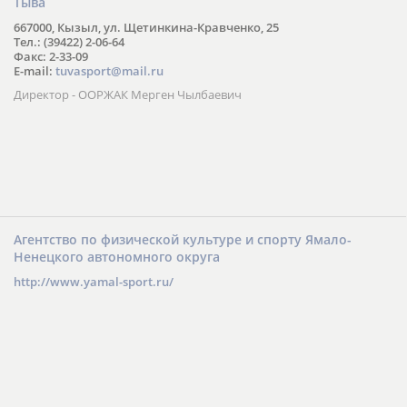
Тыва
667000, Кызыл, ул. Щетинкина-Кравченко, 25
Тел.: (39422) 2-06-64
Факс: 2-33-09
E-mail:
tuvasport@mail.ru
Директор - ООРЖАК Мерген Чылбаевич
Агентство по физической культуре и спорту Ямало-
Ненецкого автономного округа
http://www.yamal-sport.ru/