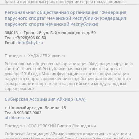
базах и в детских лагерях, проведение встреч с выдающимися
шахматистами; корпоративное обучение; онлайн обучение в
форме вебинаров и индивидуальных занятий, круглые столы
Региональная общественная организация “Федерация
российских и международных тренеров, организация фестивалей;
парусного спорта” Чеченской Республики (Федерация
онлайн трансляция мероприятий и турниров.
парусного спорта Чеченской Республики)
364013, г. Грозный, ул. Б. Хмельницкого, д. 59
Тел.: +7(928)603-00-50
Email:
info@chyf.ru
Президент - ХАДЖИЕВ Хаджиев
Региональная общественная организация “Федерация парусного
спорта” Чеченской Республики начала свою деятельность в
декабре 2016 года. Миссия федерации состоит в популяризации
парусного спорта, привлечении и содействии развитию спорта в
этом регионе и спортсменов на российских и международных
соревнованиях.
Сибирская Ассоциация Айкидо (САА)
г. Новосибирск, ул. Ленина, 15
Тел. 8-903-903-9003
aikido.nsk.su
Президент - СОСНОВСКИЙ Виктор Леонидович
Сибирская Ассоциация Айкидо является коллективным членом и
учредителем Международной Евро-Азиатской Федерации Айкидо