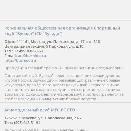
Региональная общественная организация Спортивный
клуб "Бусидо" (СК "Бусидо")
Офис: 111141, Москва, ул. Плеханова, д. 17, оф. 316
Центральная секция: 5 Парковая ул., д.10,
Тел.: +7 495 368-90-63
E-mail:
ad@bushido.ru
http://bushido.ru
Президент и главный тренер - БЕЛЫЙ Константин Владимирович
Спортивный клуб "Бусидо" - один из старейших и лидирующих
клубов России, изучающих и развивающих различные боевые
искусства и, прежде всего, каратэ Кёкусинкай - первого в мире
стиля контактного каратэ, получившего огромное развитие во
всем мире. Однако, спектр интересов клуба распространяется на
все без исключения виды и стили боевых искусств.
Авиамодельный клуб МГС РОСТО
125252, г. Москва, ул. Новопесчаная, 23/7
Тел.: (495) 943-51-91
Директор - БУРЦЕВ Владимир Александрович