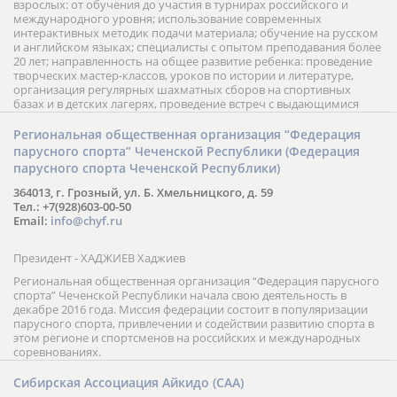
взрослых: от обучения до участия в турнирах российского и
международного уровня; использование современных
интерактивных методик подачи материала; обучение на русском
и английском языках; специалисты с опытом преподавания более
20 лет; направленность на общее развитие ребенка: проведение
творческих мастер-классов, уроков по истории и литературе,
организация регулярных шахматных сборов на спортивных
базах и в детских лагерях, проведение встреч с выдающимися
шахматистами; корпоративное обучение; онлайн обучение в
форме вебинаров и индивидуальных занятий, круглые столы
Региональная общественная организация “Федерация
российских и международных тренеров, организация фестивалей;
парусного спорта” Чеченской Республики (Федерация
онлайн трансляция мероприятий и турниров.
парусного спорта Чеченской Республики)
364013, г. Грозный, ул. Б. Хмельницкого, д. 59
Тел.: +7(928)603-00-50
Email:
info@chyf.ru
Президент - ХАДЖИЕВ Хаджиев
Региональная общественная организация “Федерация парусного
спорта” Чеченской Республики начала свою деятельность в
декабре 2016 года. Миссия федерации состоит в популяризации
парусного спорта, привлечении и содействии развитию спорта в
этом регионе и спортсменов на российских и международных
соревнованиях.
Сибирская Ассоциация Айкидо (САА)