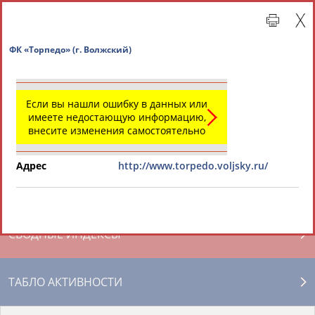
ФК «Торпедо» (г. Волжский)
Если вы нашли ошибку в данных или
имеете недостающую информацию,
внесите изменения самостоятельно
Адрес
http://www.torpedo.voljsky.ru/
Главная »
Региональные спортивные организации
СВОДНЫЕ ИНДЕКСЫ
ТАБЛО АКТИВНОСТИ