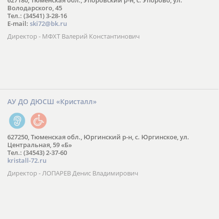
627180, Тюменская обл., Упоровский р-н, с. Упорово, ул.
Володарского, 45
Тел.: (34541) 3-28-16
E-mail:
ski72@bk.ru
Директор - МФХТ Валерий Константинович
АУ ДО ДЮСШ «Кристалл»
627250, Тюменская обл., Юргинский р-н, с. Юргинское, ул.
Центральная, 59 «Б»
Тел.: (34543) 2-37-60
kristall-72.ru
Директор - ЛОПАРЕВ Денис Владимирович