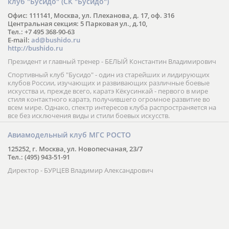
клуб "Бусидо" (СК "Бусидо")
Офис: 111141, Москва, ул. Плеханова, д. 17, оф. 316
Центральная секция: 5 Парковая ул., д.10,
Тел.: +7 495 368-90-63
E-mail:
ad@bushido.ru
http://bushido.ru
Президент и главный тренер - БЕЛЫЙ Константин Владимирович
Спортивный клуб "Бусидо" - один из старейших и лидирующих
клубов России, изучающих и развивающих различные боевые
искусства и, прежде всего, каратэ Кёкусинкай - первого в мире
стиля контактного каратэ, получившего огромное развитие во
всем мире. Однако, спектр интересов клуба распространяется на
все без исключения виды и стили боевых искусств.
Авиамодельный клуб МГС РОСТО
125252, г. Москва, ул. Новопесчаная, 23/7
Тел.: (495) 943-51-91
Директор - БУРЦЕВ Владимир Александрович