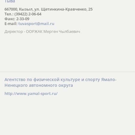
Тыва
667000, Кызыл, ул. Щетинкина-Кравченко, 25
Тел.: (39422) 2-06-64
Факс: 2-33-09
E-mail:
tuvasport@mail.ru
Директор - ООРЖАК Мерген Чылбаевич
Агентство по физической культуре и спорту Ямало-
Ненецкого автономного округа
http://www.yamal-sport.ru/