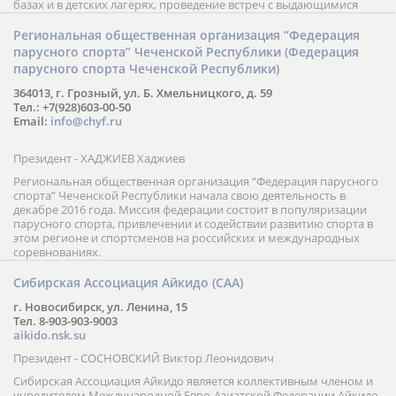
базах и в детских лагерях, проведение встреч с выдающимися
шахматистами; корпоративное обучение; онлайн обучение в
форме вебинаров и индивидуальных занятий, круглые столы
Региональная общественная организация “Федерация
российских и международных тренеров, организация фестивалей;
парусного спорта” Чеченской Республики (Федерация
онлайн трансляция мероприятий и турниров.
парусного спорта Чеченской Республики)
364013, г. Грозный, ул. Б. Хмельницкого, д. 59
Тел.: +7(928)603-00-50
Email:
info@chyf.ru
Президент - ХАДЖИЕВ Хаджиев
Региональная общественная организация “Федерация парусного
спорта” Чеченской Республики начала свою деятельность в
декабре 2016 года. Миссия федерации состоит в популяризации
парусного спорта, привлечении и содействии развитию спорта в
этом регионе и спортсменов на российских и международных
соревнованиях.
Сибирская Ассоциация Айкидо (САА)
г. Новосибирск, ул. Ленина, 15
Тел. 8-903-903-9003
aikido.nsk.su
Президент - СОСНОВСКИЙ Виктор Леонидович
Сибирская Ассоциация Айкидо является коллективным членом и
учредителем Международной Евро-Азиатской Федерации Айкидо