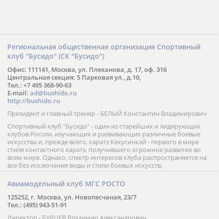
Региональная общественная организация Спортивный
клуб "Бусидо" (СК "Бусидо")
Офис: 111141, Москва, ул. Плеханова, д. 17, оф. 316
Центральная секция: 5 Парковая ул., д.10,
Тел.: +7 495 368-90-63
E-mail:
ad@bushido.ru
http://bushido.ru
Президент и главный тренер - БЕЛЫЙ Константин Владимирович
Спортивный клуб "Бусидо" - один из старейших и лидирующих
клубов России, изучающих и развивающих различные боевые
искусства и, прежде всего, каратэ Кёкусинкай - первого в мире
стиля контактного каратэ, получившего огромное развитие во
всем мире. Однако, спектр интересов клуба распространяется на
все без исключения виды и стили боевых искусств.
Авиамодельный клуб МГС РОСТО
125252, г. Москва, ул. Новопесчаная, 23/7
Тел.: (495) 943-51-91
Директор - БУРЦЕВ Владимир Александрович