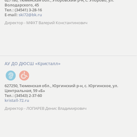
627180, Тюменская обл., Упоровский р-н, с. Упорово, ул.
Володарского, 45
Тел.: (34541) 3-28-16
E-mail:
ski72@bk.ru
Директор - МФХТ Валерий Константинович
АУ ДО ДЮСШ «Кристалл»
627250, Тюменская обл., Юргинский р-н, с. Юргинское, ул.
Центральная, 59 «Б»
Тел.: (34543) 2-37-60
kristall-72.ru
Директор - ЛОПАРЕВ Денис Владимирович