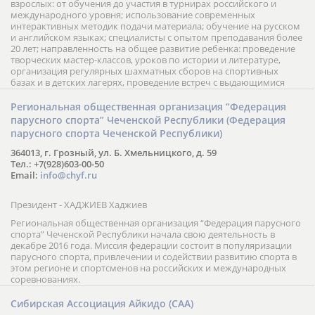
взрослых: от обучения до участия в турнирах российского и
международного уровня; использование современных
интерактивных методик подачи материала; обучение на русском
и английском языках; специалисты с опытом преподавания более
20 лет; направленность на общее развитие ребенка: проведение
творческих мастер-классов, уроков по истории и литературе,
организация регулярных шахматных сборов на спортивных
базах и в детских лагерях, проведение встреч с выдающимися
шахматистами; корпоративное обучение; онлайн обучение в
форме вебинаров и индивидуальных занятий, круглые столы
Региональная общественная организация “Федерация
российских и международных тренеров, организация фестивалей;
парусного спорта” Чеченской Республики (Федерация
онлайн трансляция мероприятий и турниров.
парусного спорта Чеченской Республики)
364013, г. Грозный, ул. Б. Хмельницкого, д. 59
Тел.: +7(928)603-00-50
Email:
info@chyf.ru
Президент - ХАДЖИЕВ Хаджиев
Региональная общественная организация “Федерация парусного
спорта” Чеченской Республики начала свою деятельность в
декабре 2016 года. Миссия федерации состоит в популяризации
парусного спорта, привлечении и содействии развитию спорта в
этом регионе и спортсменов на российских и международных
соревнованиях.
Сибирская Ассоциация Айкидо (САА)