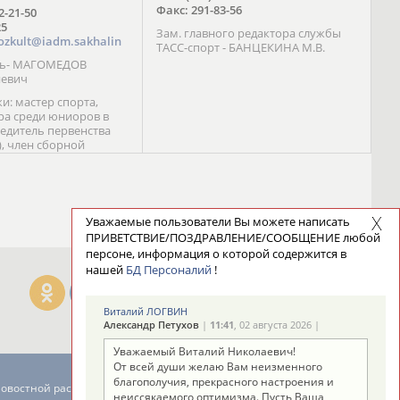
Факс: 291-83-56
72-21-50
25
Зам. главного редактора службы
ozkult@iadm.sakhalin
ТАСС-спорт - БАНЦЕКИНА М.В.
ль- МАГОМЕДОВ
иевич
и: мастер спорта,
а среди юниоров в
бедитель первенства
), член сборной
сии С. Новиков;
та международного
ебряный призер
 (1999), победитель
 (1999) В. Разницын;
Уважаемые пользователи Вы можете написать
та, победитель
ПРИВЕТСТВИЕ/ПОЗДРАВЛЕНИЕ/СООБЩЕНИЕ любой
ссии (1999, 2000), член
персоне, информация о которой содержится в
сборной команды
нашей
БД Персоналий
!
авцова;
Виталий ЛОГВИН
Александр Петухов
|
11:41
, 02 августа 2026 |
Уважаемый Виталий Николаевич!
От всей души желаю Вам неизменного
благополучия, прекрасного настроения и
новостной рассылке: 996
неиссякаемого оптимизма. Пусть Ваша