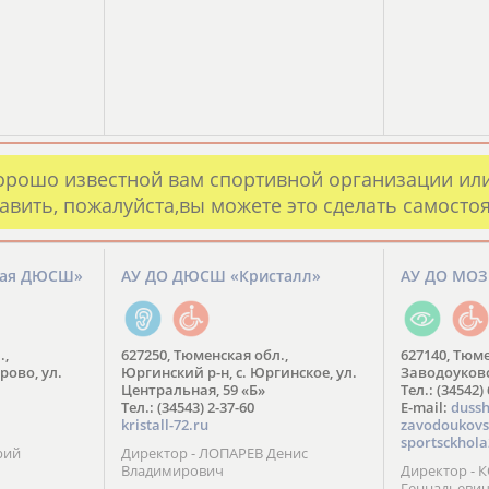
орошо известной вам спортивной организации ил
авить, пожалуйста,вы можете это сделать самосто
кая ДЮСШ»
АУ ДО ДЮСШ «Кристалл»
АУ ДО МО
.,
627250, Тюменская обл.,
627140, Тюме
рово, ул.
Юргинский р-н, с. Юргинское, ул.
Заводоуковск
Центральная, 59 «Б»
Тел.: (34542)
Тел.: (34543) 2-37-60
​E-mail:
dussh
kristall-72.ru
zavodoukovs
sportsckhola
рий
Директор - ЛОПАРЕВ Денис
Владимирович
Директор - 
Геннадьеви