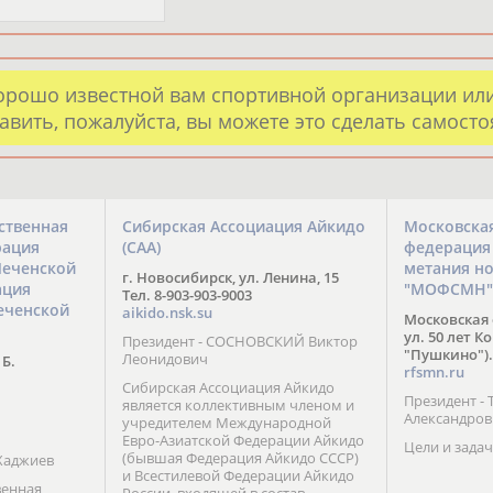
орошо известной вам спортивной организации ил
авить, пожалуйста, вы можете это сделать самост
ственная
Сибирская Ассоциация Айкидо
Московска
рация
(САА)
федерация
Чеченской
метания н
г. Новосибирск, ул. Ленина, 15
ация
"МОФСМН"
Тел. 8-903-903-9003
еченской
aikido.nsk.su
Московская 
ул. 50 лет К
Президент - СОСНОВСКИЙ Виктор
"Пушкино").
Леонидович
 Б.
rfsmn.ru
Сибирская Ассоциация Айкидо
Президент -
является коллективным членом и
Александро
учредителем Международной
Евро-Азиатской Федерации Айкидо
Цели и задач
(бывшая Федерация Айкидо СССР)
Хаджиев
и Всестилевой Федерации Айкидо
венная