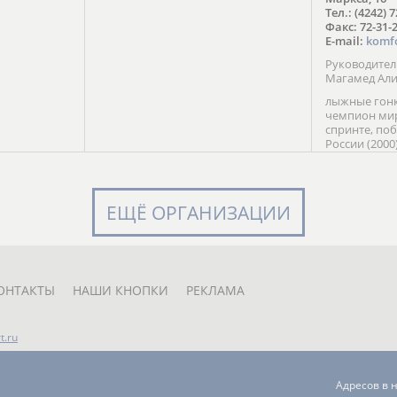
в Солт-
Тел.: (4242) 
сто;
Факс: 72-31-
E-mail:
komf
Руководите
Магамед Ал
лыжные гонк
чемпион мир
спринте, по
России (2000
команды Рос
мастер спор
класса, сер
Универсиады
ЕЩЁ ОРГАНИЗАЦИИ
Кубка России
мастер спор
первенств Ро
юниорской 
России Е. Кр
ОНТАКТЫ
НАШИ КНОПКИ
РЕКЛАМА
t.ru
Адресов в 