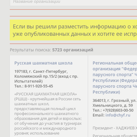
Если вы решили разместить информацию о х
уже опубликованных данных и хотите ее испр
Результаты поиска:
5723 организаций
Русская шахматная школа
Региональная обще
организация “Феде
197183, г. Санкт-Петербург,
парусного спорта” 
Коломяжский пр.15/2 (вход с пр.
Республики (Федер
Испытателей)
Тел.: 8-911-920-55-45
парусного спорта Ч
Республики)
«РУССКАЯ ШАХМАТНАЯ ШКОЛА»
(РШШ) - крупнейшая в России сеть
364013, г. Грозный, ул.
шахматных школ,
Хмельницкого, д. 59
предоставляющая полный цикл
Тел.: +7(928)603-00-50
профессионального шахматного
Email:
info@chyf.ru
образования для детей и взрослых:
от обучения до участия в турнирах
Президент - ХАДЖИЕВ 
российского и международного
уровня; использование
Региональная общест