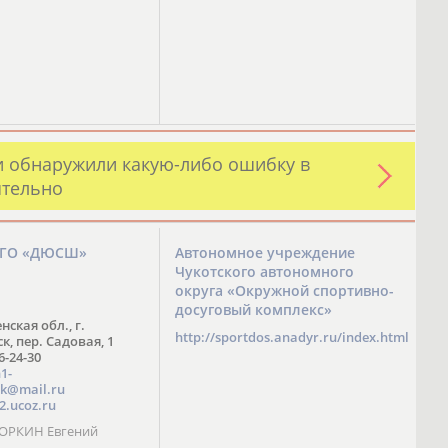
и обнаружили какую-либо ошибку в
ятельно
ЗГО «ДЮСШ»
Автономное учреждение
Чукотского автономного
округа «Окружной спортивно-
досуговый комплекс»
нская обл., г.
http://sportdos.anadyr.ru/index.html
, пер. Садовая, 1
 6-24-30
1-
k@mail.ru
2.ucoz.ru
КОРКИН Евгений
ч