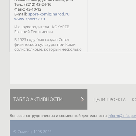
Паралимпийских играх 
Тел.: (8212) 43-24-16
Лейк-Сити (2002) 5-е ме
Факс: 43-10-12
E-mail:
sport-komi@narod.ru
www.sportrk.ru
И.о. руководителя - КОКАРЕВ
Евгений Георгиевич
В 1923 году был создан Совет
физической культуры при Коми
облисполкоме, который несколько
раз реорганизовывался; с 1994 года
существует как Министерство
физической культуры, спорта и
туризма Республики Коми.
ТАБЛО АКТИВНОСТИ
ЦЕЛИ ПРОЕКТА
К
Вопросы сотрудничества и совместной деятельности
inform@infospor
©
Стадион, 1998-2026