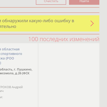
и обнаружили какую-либо ошибку в
оятельно
100 последних изменений
я областная
 спортивного
ожа (РОО
)
область, г. Пушкино,
омсомола, д.26 (ФСК
 ТРОХОВ Андрей
вич
и: