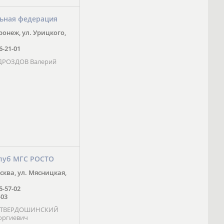
ьная федерация
оронеж, ул. Урицкого,
16-21-01
 ДРОЗДОВ Валерий
луб МГС РОСТО
осква, ул. Мясницкая,
25-57-02
-03
- ТВЕРДОШИНСКИЙ
оргиевич