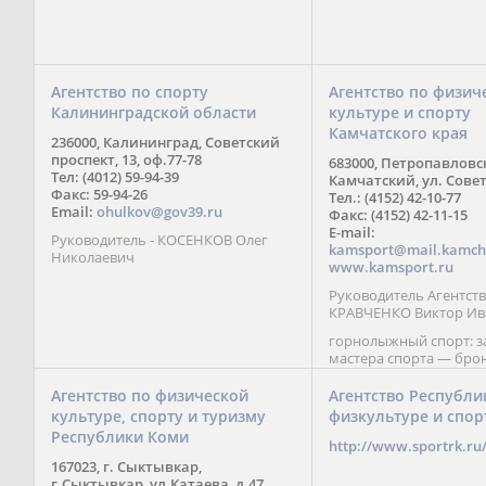
Агентство по спорту
Агентство по физич
Калининградской области
культуре и спорту
Камчатского края
236000, Калининград, Советский
проспект, 13, оф.77-78
683000, Петропавловс
Тел: (4012) 59-94-39
Камчатский, ул. Совет
Факс: 59-94-26
Тел.: (4152) 42-10-77
Email:
ohulkov@gov39.ru
Факс: (4152) 42-11-15
E-mail:
Руководитель - КОСЕНКОВ Олег
kamsport@mail.kamch
Николаевич
www.kamsport.ru
Руководитель Агентств
КРАВЧЕНКО Виктор Ив
горнолыжный спорт: 
мастера спорта — бро
призер Кубка мира (199
обладатель Кубка Европ
Агентство по физической
Агентство Республи
Зеленская; бронзовый
культуре, спорту и туризму
физкультуре и спор
Паралимпийских игр в 
Республики Коми
Сити (2002) А. Мошкин;
http://www.sportrk.ru
спорта международного
167023, г. Сыктывкар,
Мирясова, занявшая н
г.Сыктывкар, ул.Катаева, д.47