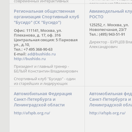
современных интерактивных
организация “Федерац
методик подачи материала;
парусного спорта” Че
обучение на русском и английском
Региональная общественная
Авиамодельный кл
Республики начала св
языках; специалисты с опытом
организация Спортивный клуб
РОСТО
деятельность в декабре
преподавания более 20 лет;
"Бусидо" (СК "Бусидо")
Миссия федерации сос
направленность на общее
125252, г. Москва, ул.
популяризации парусн
развитие ребенка: проведение
Новопесчаная, 23/7
Офис: 111141, Москва, ул.
привлечении и содейс
творческих мастер-классов, уроков
Тел.: (495) 943-51-91
Плеханова, д. 17, оф. 316
развитию спорта в это
по истории и литературе,
Центральная секция: 5 Парковая
спортсменов на россий
Директор - БУРЦЕВ Вл
организация регулярных
ул., д.10,
международных сорев
Александрович
шахматных сборов на спортивных
Тел.: +7 495 368-90-63
базах и в детских лагерях,
E-mail:
ad@bushido.ru
проведение встреч с выдающимися
http://bushido.ru
шахматистами; корпоративное
Президент и главный тренер -
обучение; онлайн обучение в
БЕЛЫЙ Константин Владимирович
форме вебинаров и
индивидуальных занятий, круглые
Спортивный клуб "Бусидо" - один
столы российских и
из старейших и лидирующих
международных тренеров,
клубов России, изучающих и
организация фестивалей; онлайн
развивающих различные боевые
Автомобильная Федерация
Автомобильная фед
трансляция мероприятий и
искусства и, прежде всего, каратэ
Санкт-Петербурга и
Санкт-Петербурга и
турниров.
Кёкусинкай - первого в мире стиля
Ленинградской области
Ленинградской обл
контактного каратэ, получившего
огромное развитие во всем
http://afspb.org.ru/
http://afspb.org.ru/
мире. Однако, спектр интересов
клуба распространяется на все без
исключения виды и стили боевых
искусств.