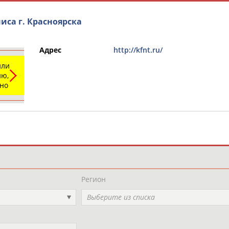
иса г. Красноярска
Адрес
http://kfnt.ru/
или
ю,
ьно
и
РЕСУРСНАЯ ПЛОЩАДКА
ТАБЛО АК
Регион
Выберите из списка