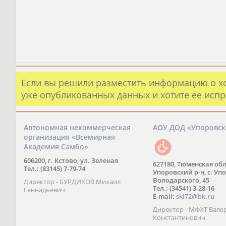
Если вы решили разместить информацию о х
уже опубликованных данных и хотите ее испр
Автономная некоммерческая
АОУ ДОД «Упоровс
организация «Всемирная
Академия Самбо»
606200, г. Кстово, ул. Зеленая
627180, Тюменская обл
Тел.: (83145) 7-79-74
Упоровский р-н, с. Упо
Володарского, 45
Директор - БУРДИКОВ Михаил
Тел.: (34541) 3-28-16
Геннадьевич
E-mail:
ski72@bk.ru
Директор - МФХТ Вале
Константинович