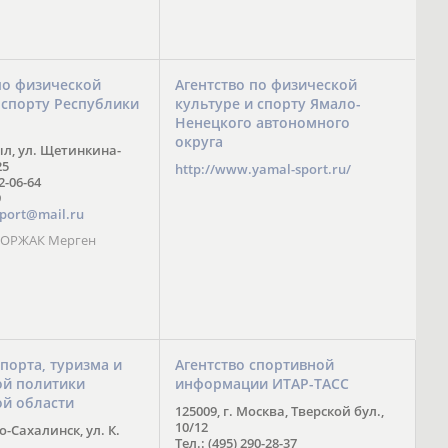
по физической
Агентство по физической
 спорту Республики
культуре и спорту Ямало-
Ненецкого автономного
округа
ыл, ул. Щетинкина-
25
http://www.yamal-sport.ru/
 2-06-64
9
port@mail.ru
 ООРЖАК Мерген
спорта, туризма и
Агентство спортивной
й политики
информации ИТАР-ТАСС
ой области
125009, г. Москва, Тверской бул.,
10/12
-Сахалинск, ул. К.
Тел.: (495) 290-28-37