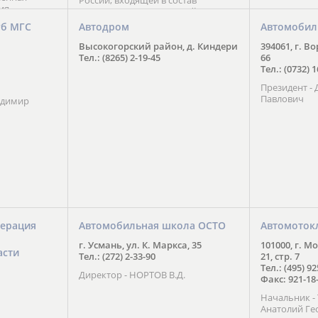
России, входящей в состав
ия
Национального Совета Айкидо
ченской
России, президентом которого
уб МГС
Автодром
Автомобил
ою
является С. В. Киреенко
 2016 года.
Высокогорский район, д. Киндери
394061, г. В
тоит в
Тел.: (8265) 2-19-45
66
ого спорта,
Тел.: (0732) 
твии
Президент -
м регионе и
Павлович
ских и
адимир
нованиях.
ерация
Автомобильная школа ОСТО
Автомоток
г. Усмань, ул. К. Маркса, 35
101000, г. М
асти
Тел.: (272) 2-33-90
21, стр. 7
Тел.: (495) 9
Директор - НОРТОВ В.Д.
Факс: 921-18
Начальник 
Анатолий Ге