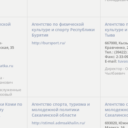
еской
Агентство по физической
Агентство 
культуре и спорту Республики
культуре и
Бурятия
Тыва
к-
http://bursport.ru/
667000, Кыз
ская, 35
Кравченко, 
Тел.: (39422)
Факс: 2-33-0
E-mail:
tuvas
atka.ru
Директор -
Чылбаевич
а -
анович
заслуженные
нзовый
7),
ы (2002) В.
ки Коми по
Агентство спорта, туризма и
Агентство 
 призер
ту
молодежной политики
молодежно
Солт-Лейк-
Сахалинской области
Сахалинск
 мастер
/
 класса О.
http://stimol.admsakhalin.ru/
693020, Южно
а
Маркса, 16