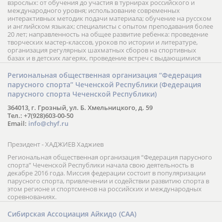
взрослых: от обучения до участия в турнирах российского и
международного уровня; использование современных
интерактивных методик подачи материала; обучение на русском
и английском языках; специалисты с опытом преподавания более
20 лет; направленность на общее развитие ребенка: проведение
творческих мастер-классов, уроков по истории и литературе,
организация регулярных шахматных сборов на спортивных
базах и в детских лагерях, проведение встреч с выдающимися
шахматистами; корпоративное обучение; онлайн обучение в
форме вебинаров и индивидуальных занятий, круглые столы
Региональная общественная организация “Федерация
российских и международных тренеров, организация фестивалей;
парусного спорта” Чеченской Республики (Федерация
онлайн трансляция мероприятий и турниров.
парусного спорта Чеченской Республики)
364013, г. Грозный, ул. Б. Хмельницкого, д. 59
Тел.: +7(928)603-00-50
Email:
info@chyf.ru
Президент - ХАДЖИЕВ Хаджиев
Региональная общественная организация “Федерация парусного
спорта” Чеченской Республики начала свою деятельность в
декабре 2016 года. Миссия федерации состоит в популяризации
парусного спорта, привлечении и содействии развитию спорта в
этом регионе и спортсменов на российских и международных
соревнованиях.
Сибирская Ассоциация Айкидо (САА)