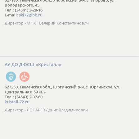
627180, Тюменская обл., Упоровский р-н, с. Упорово, ул.
Володарского, 45
Тел.: (34541) 3-28-16
E-mail:
ski72@bk.ru
Директор - МФХТ Валерий Константинович
АУ ДО ДЮСШ «Кристалл»
627250, Тюменская обл., Юргинский р-н, с. Юргинское, ул.
Центральная, 59 «Б»
Тел.: (34543) 2-37-60
kristall-72.ru
Директор - ЛОПАРЕВ Денис Владимирович