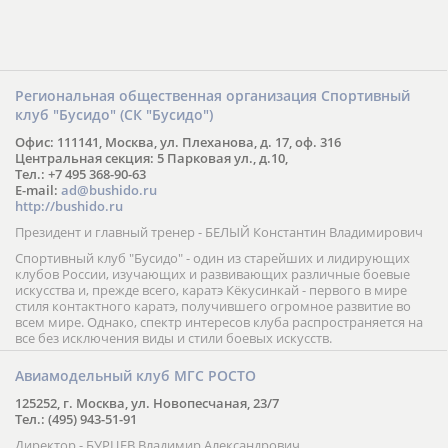
Региональная общественная организация Спортивный
клуб "Бусидо" (СК "Бусидо")
Офис: 111141, Москва, ул. Плеханова, д. 17, оф. 316
Центральная секция: 5 Парковая ул., д.10,
Тел.: +7 495 368-90-63
E-mail:
ad@bushido.ru
http://bushido.ru
Президент и главный тренер - БЕЛЫЙ Константин Владимирович
Спортивный клуб "Бусидо" - один из старейших и лидирующих
клубов России, изучающих и развивающих различные боевые
искусства и, прежде всего, каратэ Кёкусинкай - первого в мире
стиля контактного каратэ, получившего огромное развитие во
всем мире. Однако, спектр интересов клуба распространяется на
все без исключения виды и стили боевых искусств.
Авиамодельный клуб МГС РОСТО
125252, г. Москва, ул. Новопесчаная, 23/7
Тел.: (495) 943-51-91
Директор - БУРЦЕВ Владимир Александрович