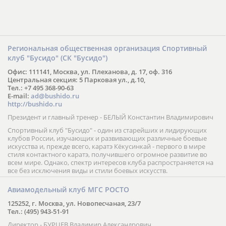
Региональная общественная организация Спортивный
клуб "Бусидо" (СК "Бусидо")
Офис: 111141, Москва, ул. Плеханова, д. 17, оф. 316
Центральная секция: 5 Парковая ул., д.10,
Тел.: +7 495 368-90-63
E-mail:
ad@bushido.ru
http://bushido.ru
Президент и главный тренер - БЕЛЫЙ Константин Владимирович
Спортивный клуб "Бусидо" - один из старейших и лидирующих
клубов России, изучающих и развивающих различные боевые
искусства и, прежде всего, каратэ Кёкусинкай - первого в мире
стиля контактного каратэ, получившего огромное развитие во
всем мире. Однако, спектр интересов клуба распространяется на
все без исключения виды и стили боевых искусств.
Авиамодельный клуб МГС РОСТО
125252, г. Москва, ул. Новопесчаная, 23/7
Тел.: (495) 943-51-91
Директор - БУРЦЕВ Владимир Александрович