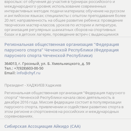
взрослых: от обучения до участия в турнирах российского и
международного уровня; использование современных
интерактивных методик подачи материала; обучение на русском
и английском языках; специалисты с опытом преподавания более
20 лет; направленность на общее развитие ребенка: проведение
творческих мастер-классов, уроков по истории и литературе,
организация регулярных шахматных сборов на спортивных
базах и в детских лагерях, проведение встреч с выдающимися
шахматистами; корпоративное обучение; онлайн обучение в
форме вебинаров и индивидуальных занятий, круглые столы
Региональная общественная организация “Федерация
российских и международных тренеров, организация фестивалей;
парусного спорта” Чеченской Республики (Федерация
онлайн трансляция мероприятий и турниров.
парусного спорта Чеченской Республики)
364013, г. Грозный, ул. Б. Хмельницкого, д. 59
Тел.: +7(928)603-00-50
Email:
info@chyf.ru
Президент - ХАДЖИЕВ Хаджиев
Региональная общественная организация “Федерация парусного
спорта” Чеченской Республики начала свою деятельность в
декабре 2016 года. Миссия федерации состоит в популяризации
парусного спорта, привлечении и содействии развитию спорта в
этом регионе и спортсменов на российских и международных
соревнованиях.
Сибирская Ассоциация Айкидо (САА)