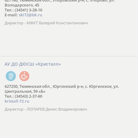
627180, Тюменская обл., Упоровский р-н, с. Упорово, ул.
Володарского, 45
Тел.: (34541) 3-28-16
E-mail:
ski72@bk.ru
Директор - МФХТ Валерий Константинович
АУ ДО ДЮСШ «Кристалл»
627250, Тюменская обл., Юргинский р-н, с. Юргинское, ул.
Центральная, 59 «Б»
Тел.: (34543) 2-37-60
kristall-72.ru
Директор - ЛОПАРЕВ Денис Владимирович