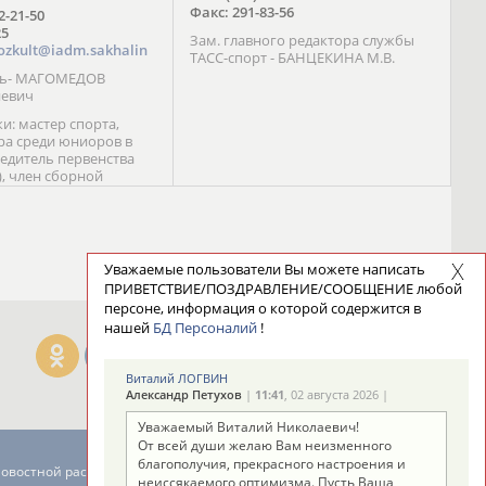
Факс: 291-83-56
72-21-50
25
Зам. главного редактора службы
ozkult@iadm.sakhalin
ТАСС-спорт - БАНЦЕКИНА М.В.
ль- МАГОМЕДОВ
иевич
и: мастер спорта,
а среди юниоров в
бедитель первенства
), член сборной
сии С. Новиков;
та международного
ебряный призер
 (1999), победитель
 (1999) В. Разницын;
Уважаемые пользователи Вы можете написать
та, победитель
ПРИВЕТСТВИЕ/ПОЗДРАВЛЕНИЕ/СООБЩЕНИЕ любой
ссии (1999, 2000), член
персоне, информация о которой содержится в
сборной команды
нашей
БД Персоналий
!
авцова;
Виталий ЛОГВИН
Александр Петухов
|
11:41
, 02 августа 2026 |
Уважаемый Виталий Николаевич!
От всей души желаю Вам неизменного
благополучия, прекрасного настроения и
новостной рассылке: 996
неиссякаемого оптимизма. Пусть Ваша