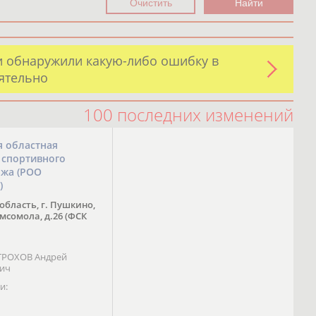
и обнаружили какую-либо ошибку в
оятельно
100 последних изменений
я областная
 спортивного
ожа (РОО
)
область, г. Пушкино,
омсомола, д.26 (ФСК
 ТРОХОВ Андрей
вич
и: