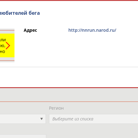
любителей бега
Адрес
http://nnrun.narod.ru/
или
ю,
ьно
и
РЕСУРСНАЯ ПЛОЩАДКА
ТАБЛО АК
Регион
Выберите из списка