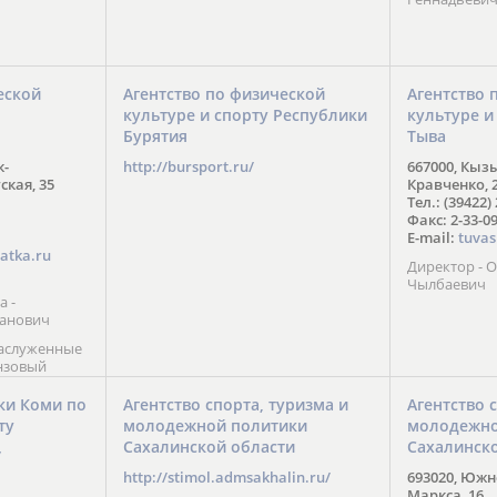
еской
Агентство по физической
Агентство 
культуре и спорту Республики
культуре и
Бурятия
Тыва
к-
http://bursport.ru/
667000, Кыз
ская, 35
Кравченко, 
Тел.: (39422)
Факс: 2-33-0
E-mail:
tuvas
atka.ru
Директор -
Чылбаевич
а -
анович
заслуженные
нзовый
7),
ы (2002) В.
ки Коми по
Агентство спорта, туризма и
Агентство 
 призер
ту
молодежной политики
молодежно
Солт-Лейк-
Сахалинской области
Сахалинск
 мастер
/
 класса О.
http://stimol.admsakhalin.ru/
693020, Южно
а
Маркса, 16