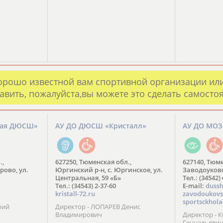
орошо известной вам спортивной организации ил
авить, пожалуйста,вы можете это сделать самосто
кая ДЮСШ»
АУ ДО ДЮСШ «Кристалл»
АУ ДО МО
.,
627250, Тюменская обл.,
627140, Тюме
рово, ул.
Юргинский р-н, с. Юргинское, ул.
Заводоуковск
Центральная, 59 «Б»
Тел.: (34542)
Тел.: (34543) 2-37-60
​E-mail:
dussh
kristall-72.ru
zavodoukovs
sportsckhola
рий
Директор - ЛОПАРЕВ Денис
Владимирович
Директор - 
Геннадьеви