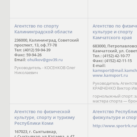
Агентство по спорту
Агентство по физич
Калининградской области
культуре и спорту
Камчатского края
236000, Калининград, Советский
проспект, 13, оф.77-78
683000, Петропавловс
Тел: (4012) 59-94-39
Камчатский, ул. Совет
Факс: 59-94-26
Тел.: (4152) 42-10-77
Email:
ohulkov@gov39.ru
Факс: (4152) 42-11-15
E-mail:
Руководитель - КОСЕНКОВ Олег
kamsport@mail.kamch
Николаевич
www.kamsport.ru
Руководитель Агентств
КРАВЧЕНКО Виктор Ив
горнолыжный спорт: 
мастера спорта — бро
призер Кубка мира (199
обладатель Кубка Европ
Агентство по физической
Агентство Республи
Зеленская; бронзовый
культуре, спорту и туризму
физкультуре и спор
Паралимпийских игр в 
Республики Коми
Сити (2002) А. Мошкин;
http://www.sportrk.ru
спорта международного
167023, г. Сыктывкар,
Мирясова, занявшая н
г.Сыктывкар, ул.Катаева, д.47