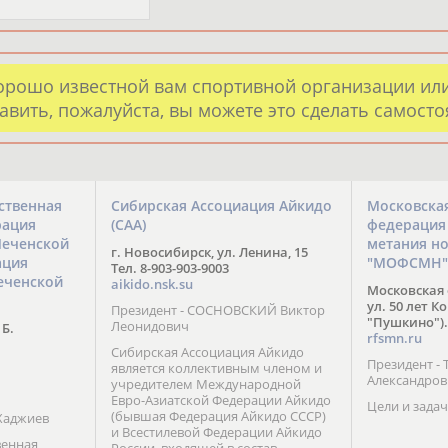
орошо известной вам спортивной организации ил
авить, пожалуйста, вы можете это сделать самост
ственная
Сибирская Ассоциация Айкидо
Московска
рация
(САА)
федерация
Чеченской
метания н
г. Новосибирск, ул. Ленина, 15
ация
"МОФСМН"
Тел. 8-903-903-9003
еченской
aikido.nsk.su
Московская 
ул. 50 лет К
Президент - СОСНОВСКИЙ Виктор
"Пушкино").
Леонидович
 Б.
rfsmn.ru
Сибирская Ассоциация Айкидо
Президент -
является коллективным членом и
Александро
учредителем Международной
Евро-Азиатской Федерации Айкидо
Цели и задач
(бывшая Федерация Айкидо СССР)
Хаджиев
и Всестилевой Федерации Айкидо
венная