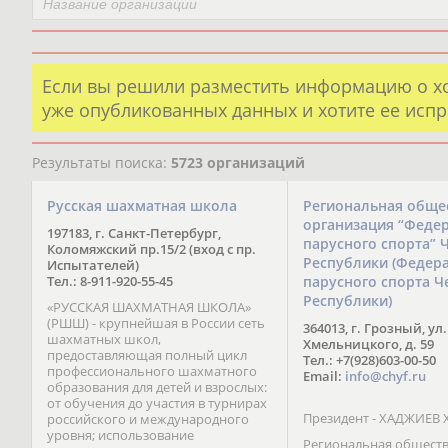
Если вы решили разместить информацию о х
уже опубликованных данных и хотите ее испр
Результаты поиска:
5723 организаций
Русская шахматная школа
Региональная обще
организация “Феде
197183, г. Санкт-Петербург,
парусного спорта” 
Коломяжский пр.15/2 (вход с пр.
Республики (Федер
Испытателей)
Тел.: 8-911-920-55-45
парусного спорта Ч
Республики)
«РУССКАЯ ШАХМАТНАЯ ШКОЛА»
(РШШ) - крупнейшая в России сеть
364013, г. Грозный, ул.
шахматных школ,
Хмельницкого, д. 59
предоставляющая полный цикл
Тел.: +7(928)603-00-50
профессионального шахматного
Email:
info@chyf.ru
образования для детей и взрослых:
от обучения до участия в турнирах
Президент - ХАДЖИЕВ 
российского и международного
уровня; использование
Региональная общест