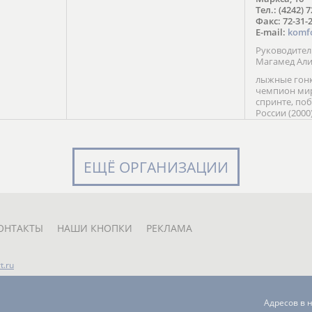
в Солт-
Тел.: (4242) 
сто;
Факс: 72-31-
E-mail:
komf
Руководите
Магамед Ал
лыжные гонк
чемпион мир
спринте, по
России (2000
команды Рос
мастер спор
класса, сер
Универсиады
ЕЩЁ ОРГАНИЗАЦИИ
Кубка России
мастер спор
первенств Ро
юниорской 
России Е. Кр
ОНТАКТЫ
НАШИ КНОПКИ
РЕКЛАМА
t.ru
Адресов в 