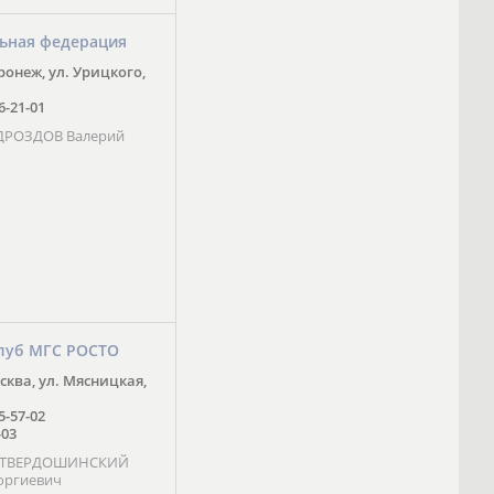
ьная федерация
оронеж, ул. Урицкого,
16-21-01
 ДРОЗДОВ Валерий
луб МГС РОСТО
осква, ул. Мясницкая,
25-57-02
-03
- ТВЕРДОШИНСКИЙ
оргиевич