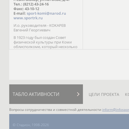
Паралимпийских играх 
Тел.: (8212) 43-24-16
Лейк-Сити (2002) 5-е ме
Факс: 43-10-12
E-mail:
sport-komi@narod.ru
www.sportrk.ru
И.о. руководителя - КОКАРЕВ
Евгений Георгиевич
В 1923 году был создан Совет
физической культуры при Коми
облисполкоме, который несколько
раз реорганизовывался; с 1994 года
существует как Министерство
физической культуры, спорта и
туризма Республики Коми.
ТАБЛО АКТИВНОСТИ
ЦЕЛИ ПРОЕКТА
К
Вопросы сотрудничества и совместной деятельности
inform@infospor
©
Стадион, 1998-2026