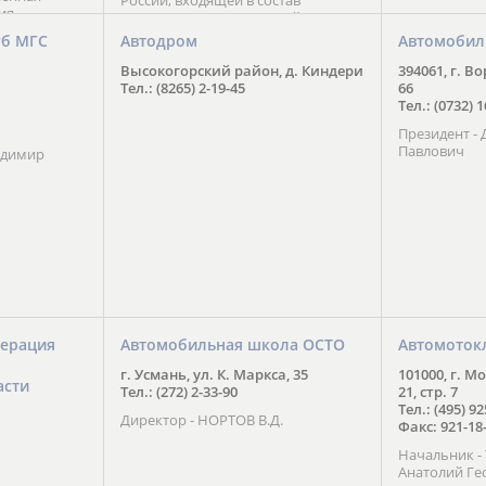
России, входящей в состав
ия
Национального Совета Айкидо
ченской
России, президентом которого
уб МГС
Автодром
Автомобил
ою
является С. В. Киреенко
 2016 года.
Высокогорский район, д. Киндери
394061, г. В
тоит в
Тел.: (8265) 2-19-45
66
ого спорта,
Тел.: (0732) 
твии
Президент -
м регионе и
Павлович
ских и
адимир
нованиях.
ерация
Автомобильная школа ОСТО
Автомоток
г. Усмань, ул. К. Маркса, 35
101000, г. М
асти
Тел.: (272) 2-33-90
21, стр. 7
Тел.: (495) 9
Директор - НОРТОВ В.Д.
Факс: 921-18
Начальник 
Анатолий Ге