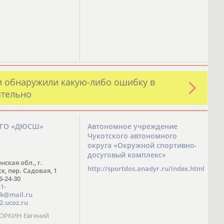
и обнаружили какую-либо ошибку в
ятельно
ЗГО «ДЮСШ»
Автономное учреждение
Чукотского автономного
округа «Окружной спортивно-
досуговый комплекс»
нская обл., г.
http://sportdos.anadyr.ru/index.html
, пер. Садовая, 1
 6-24-30
1-
k@mail.ru
2.ucoz.ru
КОРКИН Евгений
ч