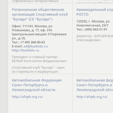
современных интерактивных
организация “Федерац
методик подачи материала;
парусного спорта” Че
обучение на русском и английском
Региональная общественная
Авиамодельный кл
Республики начала св
языках; специалисты с опытом
организация Спортивный клуб
РОСТО
деятельность в декабре
преподавания более 20 лет;
"Бусидо" (СК "Бусидо")
Миссия федерации сос
направленность на общее
125252, г. Москва, ул.
популяризации парусн
развитие ребенка: проведение
Новопесчаная, 23/7
Офис: 111141, Москва, ул.
привлечении и содейс
творческих мастер-классов, уроков
Тел.: (495) 943-51-91
Плеханова, д. 17, оф. 316
развитию спорта в это
по истории и литературе,
Центральная секция: 5 Парковая
спортсменов на россий
Директор - БУРЦЕВ Вл
организация регулярных
ул., д.10,
международных сорев
Александрович
шахматных сборов на спортивных
Тел.: +7 495 368-90-63
базах и в детских лагерях,
E-mail:
ad@bushido.ru
проведение встреч с выдающимися
http://bushido.ru
шахматистами; корпоративное
Президент и главный тренер -
обучение; онлайн обучение в
БЕЛЫЙ Константин Владимирович
форме вебинаров и
индивидуальных занятий, круглые
Спортивный клуб "Бусидо" - один
столы российских и
из старейших и лидирующих
международных тренеров,
клубов России, изучающих и
организация фестивалей; онлайн
развивающих различные боевые
Автомобильная Федерация
Автомобильная фед
трансляция мероприятий и
искусства и, прежде всего, каратэ
Санкт-Петербурга и
Санкт-Петербурга и
турниров.
Кёкусинкай - первого в мире стиля
Ленинградской области
Ленинградской обл
контактного каратэ, получившего
огромное развитие во всем
http://afspb.org.ru/
http://afspb.org.ru/
мире. Однако, спектр интересов
клуба распространяется на все без
исключения виды и стили боевых
искусств.