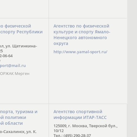
по физической
Агентство по физической
 спорту Республики
культуре и спорту Ямало-
Ненецкого автономного
округа
ыл, ул. Щетинкина-
25
http://www.yamal-sport.ru/
 2-06-64
9
port@mail.ru
 ООРЖАК Мерген
спорта, туризма и
Агентство спортивной
й политики
информации ИТАР-ТАСС
ой области
125009, г. Москва, Тверской бул.,
10/12
-Сахалинск, ул. К.
Тел.: (495) 290-28-37