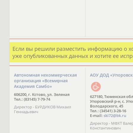
Если вы решили разместить информацию о х
уже опубликованных данных и хотите ее испр
Автономная некоммерческая
АОУ ДОД «Упоровс
организация «Всемирная
Академия Самбо»
606200, г. Кстово, ул. Зеленая
627180, Тюменская обл
Тел.: (83145) 7-79-74
Упоровский р-н, с. Упо
Володарского, 45
Директор - БУРДИКОВ Михаил
Тел.: (34541) 3-28-16
Геннадьевич
E-mail:
ski72@bk.ru
Директор - МФХТ Вале
Константинович