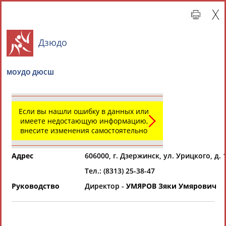
Дзюдо
МОУДО ДЮСШ
Если вы нашли ошибку в данных или
имеете недостающую информацию,
внесите изменения самостоятельно
Главная »
Региональные спортивные организации
Адрес
606000, г. Дзержинск, ул. Урицкого, д.
СВОДНЫЕ ИНДЕКСЫ
Тел.: (8313) 25-38-47
Руководство
Директор -
УМЯРОВ Зяки Умярович
ТАБЛО АКТИВНОСТИ