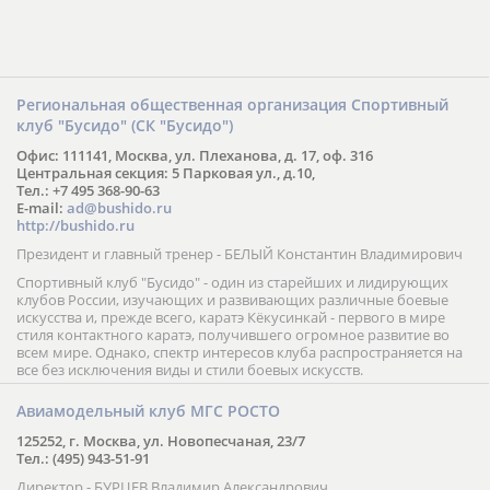
Региональная общественная организация Спортивный
клуб "Бусидо" (СК "Бусидо")
Офис: 111141, Москва, ул. Плеханова, д. 17, оф. 316
Центральная секция: 5 Парковая ул., д.10,
Тел.: +7 495 368-90-63
E-mail:
ad@bushido.ru
http://bushido.ru
Президент и главный тренер - БЕЛЫЙ Константин Владимирович
Спортивный клуб "Бусидо" - один из старейших и лидирующих
клубов России, изучающих и развивающих различные боевые
искусства и, прежде всего, каратэ Кёкусинкай - первого в мире
стиля контактного каратэ, получившего огромное развитие во
всем мире. Однако, спектр интересов клуба распространяется на
все без исключения виды и стили боевых искусств.
Авиамодельный клуб МГС РОСТО
125252, г. Москва, ул. Новопесчаная, 23/7
Тел.: (495) 943-51-91
Директор - БУРЦЕВ Владимир Александрович