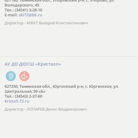
627180, Тюменская обл., Упоровский р-н, с. Упорово, ул.
Володарского, 45
Тел.: (34541) 3-28-16
E-mail:
ski72@bk.ru
Директор - МФХТ Валерий Константинович
АУ ДО ДЮСШ «Кристалл»
627250, Тюменская обл., Юргинский р-н, с. Юргинское, ул.
Центральная, 59 «Б»
Тел.: (34543) 2-37-60
kristall-72.ru
Директор - ЛОПАРЕВ Денис Владимирович