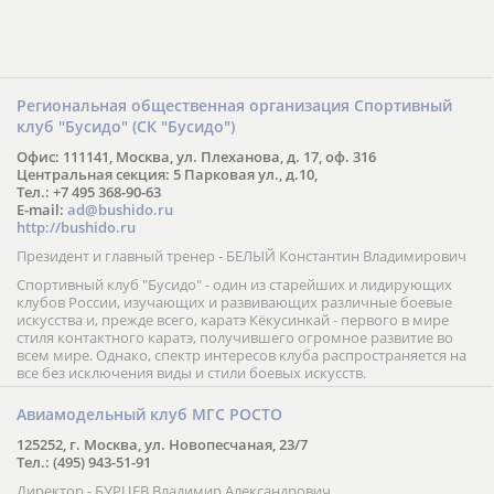
Региональная общественная организация Спортивный
клуб "Бусидо" (СК "Бусидо")
Офис: 111141, Москва, ул. Плеханова, д. 17, оф. 316
Центральная секция: 5 Парковая ул., д.10,
Тел.: +7 495 368-90-63
E-mail:
ad@bushido.ru
http://bushido.ru
Президент и главный тренер - БЕЛЫЙ Константин Владимирович
Спортивный клуб "Бусидо" - один из старейших и лидирующих
клубов России, изучающих и развивающих различные боевые
искусства и, прежде всего, каратэ Кёкусинкай - первого в мире
стиля контактного каратэ, получившего огромное развитие во
всем мире. Однако, спектр интересов клуба распространяется на
все без исключения виды и стили боевых искусств.
Авиамодельный клуб МГС РОСТО
125252, г. Москва, ул. Новопесчаная, 23/7
Тел.: (495) 943-51-91
Директор - БУРЦЕВ Владимир Александрович