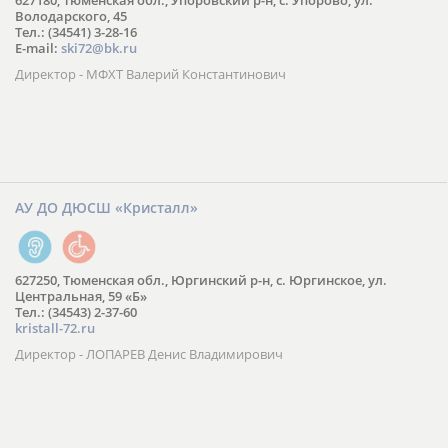
627180, Тюменская обл., Упоровский р-н, с. Упорово, ул.
Володарского, 45
Тел.: (34541) 3-28-16
E-mail:
ski72@bk.ru
Директор - МФХТ Валерий Константинович
АУ ДО ДЮСШ «Кристалл»
627250, Тюменская обл., Юргинский р-н, с. Юргинское, ул.
Центральная, 59 «Б»
Тел.: (34543) 2-37-60
kristall-72.ru
Директор - ЛОПАРЕВ Денис Владимирович