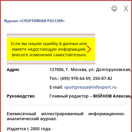
Журнал «СПОРТИВНАЯ РОССИЯ»
Если вы нашли ошибку в данных или
имеете недостающую информацию,
внесите изменения самостоятельно
Адрес
127006, Г. Москва, ул. Долгоруковская,
Тел.: (495) 978-64-59, 250-87-82
Главная »
Региональные спортивные организации
E-mail:
sportpressa@infosport.ru
Руководство
Главный редактор –
ВОЙНОВ Александ
СВОДНЫЕ ИНДЕКСЫ
Ежемесячный иллюстрированный информационно-
ТАБЛО АКТИВНОСТИ
аналитический журнал.
Издается с 2005 года.