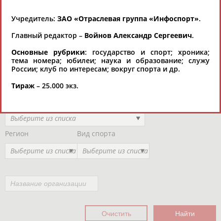
Региональные спортивные организации
РЕСУРСНАЯ ПЛОЩАДКА
Просмотры
Учредитель:
ЗАО «Отраслевая группа «Инфоспорт»
.
материалов
платформы за
Главный редактор –
Войнов Александр Сергеевич
.
сутки:
45915
Основные рубрики
: государство и спорт; хроника;
Выберите другой тип организаций
тема номера; юбилеи; наука и образование; служу
России; клуб по интересам; вокруг спорта и др.
Тираж
– 25.000 экз.
Органы управления, федерации, ВУЗы,
Академии и т.п.
Выберите из списка
Регион
Вид спорта
Выберите из списка
Выберите из списка