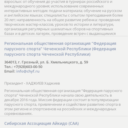
взрослых: от обучения до участия в турнирах российского и
международного уровня; использование современных
интерактивных методик подачи материала; обучение на русском
и английском языках; специалисты с опытом преподавания более
20 лет; направленность на общее развитие ребенка: проведение
творческих мастер-классов, уроков по истории и литературе,
организация регулярных шахматных сборов на спортивных
базах и в детских лагерях, проведение встреч с выдающимися
шахматистами; корпоративное обучение; онлайн обучение в
форме вебинаров и индивидуальных занятий, круглые столы
Региональная общественная организация “Федерация
российских и международных тренеров, организация фестивалей;
парусного спорта” Чеченской Республики (Федерация
онлайн трансляция мероприятий и турниров.
парусного спорта Чеченской Республики)
364013, г. Грозный, ул. Б. Хмельницкого, д. 59
Тел.: +7(928)603-00-50
Email:
info@chyf.ru
Президент - ХАДЖИЕВ Хаджиев
Региональная общественная организация “Федерация парусного
спорта” Чеченской Республики начала свою деятельность в
декабре 2016 года. Миссия федерации состоит в популяризации
парусного спорта, привлечении и содействии развитию спорта в
этом регионе и спортсменов на российских и международных
соревнованиях.
Сибирская Ассоциация Айкидо (САА)