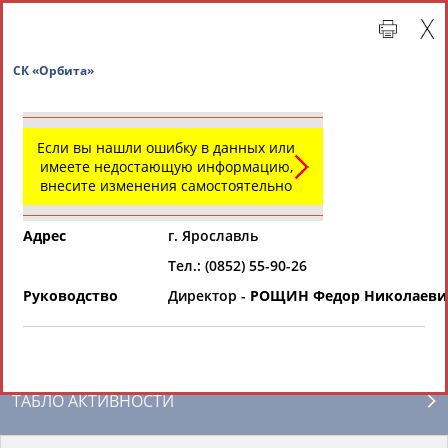
СК «Орбита»
Если вы нашли ошибку в данных или
имеете недостающую информацию,
внесите изменения самостоятельно
Адрес
г. Ярославль
Тел.: (0852) 55-90-26
Главная »
Региональные спортивные организации
Руководство
Директор -
РОЩИН Федор Николаеви
СВОДНЫЕ ИНДЕКСЫ
ТАБЛО АКТИВНОСТИ