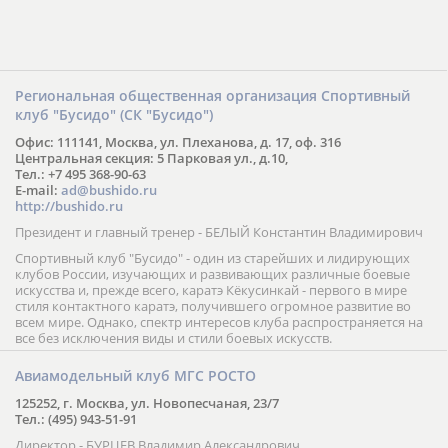
Региональная общественная организация Спортивный
клуб "Бусидо" (СК "Бусидо")
Офис: 111141, Москва, ул. Плеханова, д. 17, оф. 316
Центральная секция: 5 Парковая ул., д.10,
Тел.: +7 495 368-90-63
E-mail:
ad@bushido.ru
http://bushido.ru
Президент и главный тренер - БЕЛЫЙ Константин Владимирович
Спортивный клуб "Бусидо" - один из старейших и лидирующих
клубов России, изучающих и развивающих различные боевые
искусства и, прежде всего, каратэ Кёкусинкай - первого в мире
стиля контактного каратэ, получившего огромное развитие во
всем мире. Однако, спектр интересов клуба распространяется на
все без исключения виды и стили боевых искусств.
Авиамодельный клуб МГС РОСТО
125252, г. Москва, ул. Новопесчаная, 23/7
Тел.: (495) 943-51-91
Директор - БУРЦЕВ Владимир Александрович