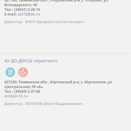
627180, Тюменская обл., Упоровский р-н, с. Упорово, ул.
Володарского, 45
Тел.: (34541) 3-28-16
E-mail:
ski72@bk.ru
Директор - МФХТ Валерий Константинович
АУ ДО ДЮСШ «Кристалл»
627250, Тюменская обл., Юргинский р-н, с. Юргинское, ул.
Центральная, 59 «Б»
Тел.: (34543) 2-37-60
kristall-72.ru
Директор - ЛОПАРЕВ Денис Владимирович