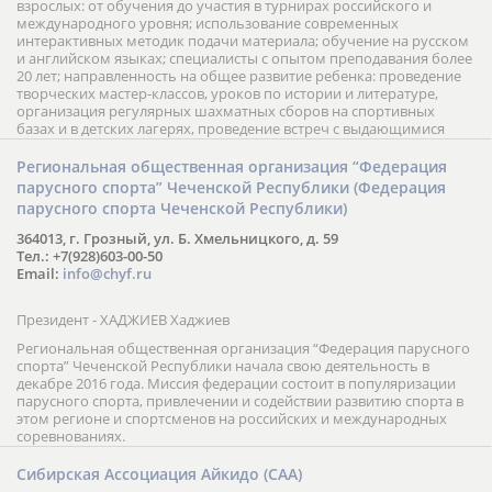
взрослых: от обучения до участия в турнирах российского и
международного уровня; использование современных
интерактивных методик подачи материала; обучение на русском
и английском языках; специалисты с опытом преподавания более
20 лет; направленность на общее развитие ребенка: проведение
творческих мастер-классов, уроков по истории и литературе,
организация регулярных шахматных сборов на спортивных
базах и в детских лагерях, проведение встреч с выдающимися
шахматистами; корпоративное обучение; онлайн обучение в
форме вебинаров и индивидуальных занятий, круглые столы
Региональная общественная организация “Федерация
российских и международных тренеров, организация фестивалей;
парусного спорта” Чеченской Республики (Федерация
онлайн трансляция мероприятий и турниров.
парусного спорта Чеченской Республики)
364013, г. Грозный, ул. Б. Хмельницкого, д. 59
Тел.: +7(928)603-00-50
Email:
info@chyf.ru
Президент - ХАДЖИЕВ Хаджиев
Региональная общественная организация “Федерация парусного
спорта” Чеченской Республики начала свою деятельность в
декабре 2016 года. Миссия федерации состоит в популяризации
парусного спорта, привлечении и содействии развитию спорта в
этом регионе и спортсменов на российских и международных
соревнованиях.
Сибирская Ассоциация Айкидо (САА)