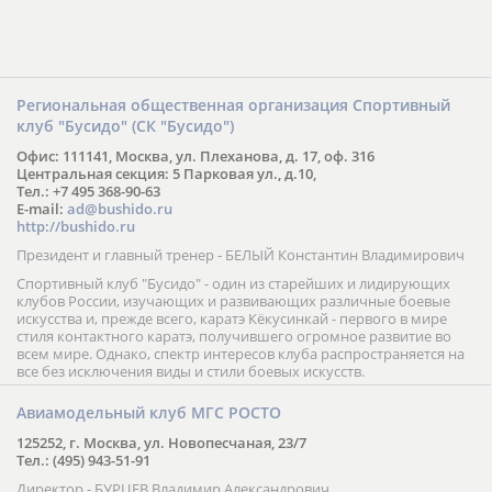
Региональная общественная организация Спортивный
клуб "Бусидо" (СК "Бусидо")
Офис: 111141, Москва, ул. Плеханова, д. 17, оф. 316
Центральная секция: 5 Парковая ул., д.10,
Тел.: +7 495 368-90-63
E-mail:
ad@bushido.ru
http://bushido.ru
Президент и главный тренер - БЕЛЫЙ Константин Владимирович
Спортивный клуб "Бусидо" - один из старейших и лидирующих
клубов России, изучающих и развивающих различные боевые
искусства и, прежде всего, каратэ Кёкусинкай - первого в мире
стиля контактного каратэ, получившего огромное развитие во
всем мире. Однако, спектр интересов клуба распространяется на
все без исключения виды и стили боевых искусств.
Авиамодельный клуб МГС РОСТО
125252, г. Москва, ул. Новопесчаная, 23/7
Тел.: (495) 943-51-91
Директор - БУРЦЕВ Владимир Александрович