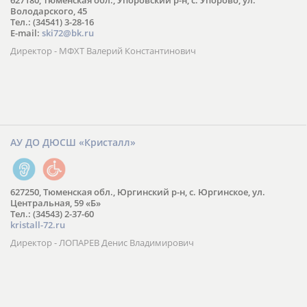
627180, Тюменская обл., Упоровский р-н, с. Упорово, ул.
Володарского, 45
Тел.: (34541) 3-28-16
E-mail:
ski72@bk.ru
Директор - МФХТ Валерий Константинович
АУ ДО ДЮСШ «Кристалл»
627250, Тюменская обл., Юргинский р-н, с. Юргинское, ул.
Центральная, 59 «Б»
Тел.: (34543) 2-37-60
kristall-72.ru
Директор - ЛОПАРЕВ Денис Владимирович