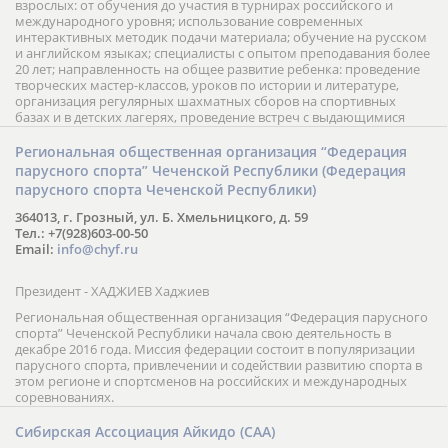
взрослых: от обучения до участия в турнирах российского и
международного уровня; использование современных
интерактивных методик подачи материала; обучение на русском
и английском языках; специалисты с опытом преподавания более
20 лет; направленность на общее развитие ребенка: проведение
творческих мастер-классов, уроков по истории и литературе,
организация регулярных шахматных сборов на спортивных
базах и в детских лагерях, проведение встреч с выдающимися
шахматистами; корпоративное обучение; онлайн обучение в
форме вебинаров и индивидуальных занятий, круглые столы
Региональная общественная организация “Федерация
российских и международных тренеров, организация фестивалей;
парусного спорта” Чеченской Республики (Федерация
онлайн трансляция мероприятий и турниров.
парусного спорта Чеченской Республики)
364013, г. Грозный, ул. Б. Хмельницкого, д. 59
Тел.: +7(928)603-00-50
Email:
info@chyf.ru
Президент - ХАДЖИЕВ Хаджиев
Региональная общественная организация “Федерация парусного
спорта” Чеченской Республики начала свою деятельность в
декабре 2016 года. Миссия федерации состоит в популяризации
парусного спорта, привлечении и содействии развитию спорта в
этом регионе и спортсменов на российских и международных
соревнованиях.
Сибирская Ассоциация Айкидо (САА)