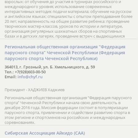
взрослых: от обучения до участия в турнирах российского и
международного уровня; использование современных
интерактивных методик подачи материала; обучение на русском
и английском языках; специалисты с опытом преподавания более
20 лет; направленность на общее развитие ребенка: проведение
творческих мастер-классов, уроков по истории и литературе,
организация регулярных шахматных сборов на спортивных
базах и в детских лагерях, проведение встреч с выдающимися
шахматистами; корпоративное обучение; онлайн обучение в
форме вебинаров и индивидуальных занятий, круглые столы
Региональная общественная организация “Федерация
российских и международных тренеров, организация фестивалей;
парусного спорта” Чеченской Республики (Федерация
онлайн трансляция мероприятий и турниров.
парусного спорта Чеченской Республики)
364013, г. Грозный, ул. Б. Хмельницкого, д. 59
Тел.: +7(928)603-00-50
Email:
info@chyf.ru
Президент - ХАДЖИЕВ Хаджиев
Региональная общественная организация “Федерация парусного
спорта” Чеченской Республики начала свою деятельность в
декабре 2016 года. Миссия федерации состоит в популяризации
парусного спорта, привлечении и содействии развитию спорта в
этом регионе и спортсменов на российских и международных
соревнованиях.
Сибирская Ассоциация Айкидо (САА)