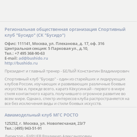
Региональная общественная организация Спортивный
клуб "Бусидо" (СК "Бусидо")
Офис: 111141, Москва, ул. Плеханова, д. 17, оф. 316
Центральная секция: 5 Парковая ул., д.10,
Тел.: +7 495 368-90-63
E-mail:
ad@bushido.ru
http://bushido.ru
Президент и главный тренер - БЕЛЫЙ Константин Владимирович
Спортивный клуб "Бусидо" - один из старейших и лидирующих
клубов России, изучающих и развивающих различные боевые
искусства и, прежде всего, каратэ Кёкусинкай - первого в мире
стиля контактного каратэ, получившего огромное развитие во
всем мире. Однако, спектр интересов клуба распространяется на
все без исключения виды и стили боевых искусств.
Авиамодельный клуб МГС РОСТО
125252, г. Москва, ул. Новопесчаная, 23/7
Тел.: (495) 943-51-91
Директор - БУРЦЕВ Владимир Александрович