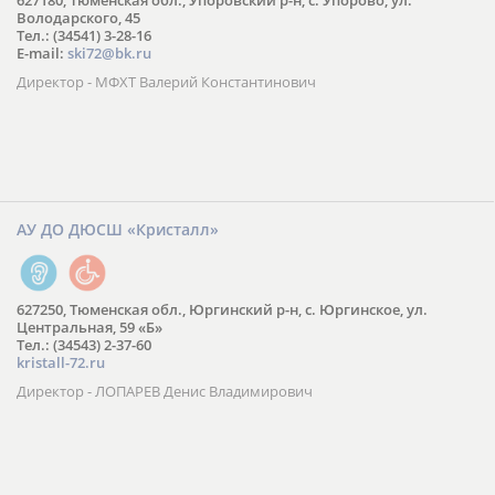
627180, Тюменская обл., Упоровский р-н, с. Упорово, ул.
Володарского, 45
Тел.: (34541) 3-28-16
E-mail:
ski72@bk.ru
Директор - МФХТ Валерий Константинович
АУ ДО ДЮСШ «Кристалл»
627250, Тюменская обл., Юргинский р-н, с. Юргинское, ул.
Центральная, 59 «Б»
Тел.: (34543) 2-37-60
kristall-72.ru
Директор - ЛОПАРЕВ Денис Владимирович