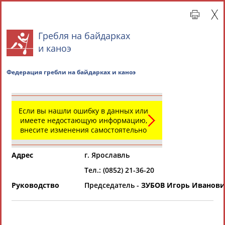
Гребля на байдарках
и каноэ
Федерация гребли на байдарках и каноэ
Если вы нашли ошибку в данных или
имеете недостающую информацию,
внесите изменения самостоятельно
Главная »
Региональные спортивные организации
Адрес
г. Ярославль
СВОДНЫЕ ИНДЕКСЫ
Тел.: (0852) 21-36-20
Руководство
Председатель -
ЗУБОВ Игорь Иванов
ТАБЛО АКТИВНОСТИ