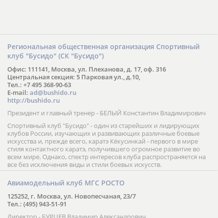
Региональная общественная организация Спортивный
клуб "Бусидо" (СК "Бусидо")
Офис: 111141, Москва, ул. Плеханова, д. 17, оф. 316
Центральная секция: 5 Парковая ул., д.10,
Тел.: +7 495 368-90-63
E-mail:
ad@bushido.ru
http://bushido.ru
Президент и главный тренер - БЕЛЫЙ Константин Владимирович
Спортивный клуб "Бусидо" - один из старейших и лидирующих
клубов России, изучающих и развивающих различные боевые
искусства и, прежде всего, каратэ Кёкусинкай - первого в мире
стиля контактного каратэ, получившего огромное развитие во
всем мире. Однако, спектр интересов клуба распространяется на
все без исключения виды и стили боевых искусств.
Авиамодельный клуб МГС РОСТО
125252, г. Москва, ул. Новопесчаная, 23/7
Тел.: (495) 943-51-91
Директор - БУРЦЕВ Владимир Александрович