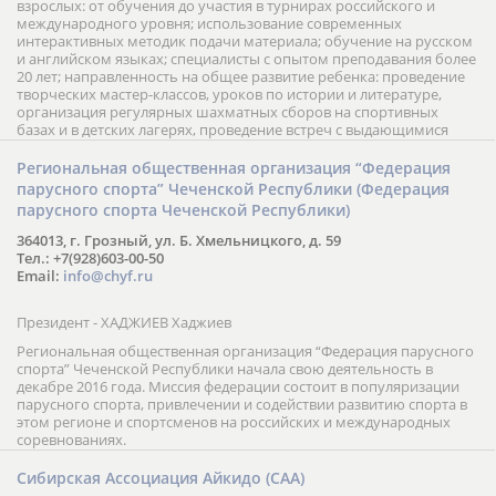
взрослых: от обучения до участия в турнирах российского и
международного уровня; использование современных
интерактивных методик подачи материала; обучение на русском
и английском языках; специалисты с опытом преподавания более
20 лет; направленность на общее развитие ребенка: проведение
творческих мастер-классов, уроков по истории и литературе,
организация регулярных шахматных сборов на спортивных
базах и в детских лагерях, проведение встреч с выдающимися
шахматистами; корпоративное обучение; онлайн обучение в
форме вебинаров и индивидуальных занятий, круглые столы
Региональная общественная организация “Федерация
российских и международных тренеров, организация фестивалей;
парусного спорта” Чеченской Республики (Федерация
онлайн трансляция мероприятий и турниров.
парусного спорта Чеченской Республики)
364013, г. Грозный, ул. Б. Хмельницкого, д. 59
Тел.: +7(928)603-00-50
Email:
info@chyf.ru
Президент - ХАДЖИЕВ Хаджиев
Региональная общественная организация “Федерация парусного
спорта” Чеченской Республики начала свою деятельность в
декабре 2016 года. Миссия федерации состоит в популяризации
парусного спорта, привлечении и содействии развитию спорта в
этом регионе и спортсменов на российских и международных
соревнованиях.
Сибирская Ассоциация Айкидо (САА)