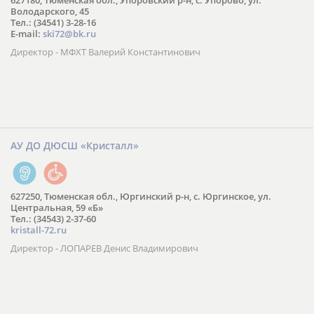
627180, Тюменская обл., Упоровский р-н, с. Упорово, ул.
Володарского, 45
Тел.: (34541) 3-28-16
E-mail:
ski72@bk.ru
Директор - МФХТ Валерий Константинович
АУ ДО ДЮСШ «Кристалл»
627250, Тюменская обл., Юргинский р-н, с. Юргинское, ул.
Центральная, 59 «Б»
Тел.: (34543) 2-37-60
kristall-72.ru
Директор - ЛОПАРЕВ Денис Владимирович