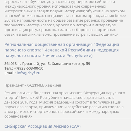
взрослых: от обучения до участия в турнирах российского и
международного уровня; использование современных
интерактивных методик подачи материала; обучение на русском
и английском языках; специалисты с опытом преподавания более
20 лет; направленность на общее развитие ребенка: проведение
творческих мастер-классов, уроков по истории и литературе,
организация регулярных шахматных сборов на спортивных
базах и в детских лагерях, проведение встреч с выдающимися
шахматистами; корпоративное обучение; онлайн обучение в
форме вебинаров и индивидуальных занятий, круглые столы
Региональная общественная организация “Федерация
российских и международных тренеров, организация фестивалей;
парусного спорта” Чеченской Республики (Федерация
онлайн трансляция мероприятий и турниров.
парусного спорта Чеченской Республики)
364013, г. Грозный, ул. Б. Хмельницкого, д. 59
Тел.: +7(928)603-00-50
Email:
info@chyf.ru
Президент - ХАДЖИЕВ Хаджиев
Региональная общественная организация “Федерация парусного
спорта” Чеченской Республики начала свою деятельность в
декабре 2016 года. Миссия федерации состоит в популяризации
парусного спорта, привлечении и содействии развитию спорта в
этом регионе и спортсменов на российских и международных
соревнованиях.
Сибирская Ассоциация Айкидо (САА)