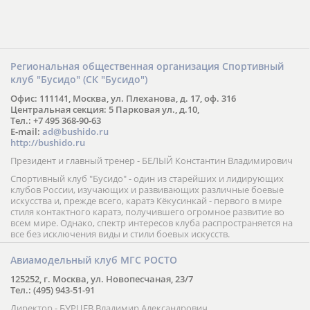
Региональная общественная организация Спортивный
клуб "Бусидо" (СК "Бусидо")
Офис: 111141, Москва, ул. Плеханова, д. 17, оф. 316
Центральная секция: 5 Парковая ул., д.10,
Тел.: +7 495 368-90-63
E-mail:
ad@bushido.ru
http://bushido.ru
Президент и главный тренер - БЕЛЫЙ Константин Владимирович
Спортивный клуб "Бусидо" - один из старейших и лидирующих
клубов России, изучающих и развивающих различные боевые
искусства и, прежде всего, каратэ Кёкусинкай - первого в мире
стиля контактного каратэ, получившего огромное развитие во
всем мире. Однако, спектр интересов клуба распространяется на
все без исключения виды и стили боевых искусств.
Авиамодельный клуб МГС РОСТО
125252, г. Москва, ул. Новопесчаная, 23/7
Тел.: (495) 943-51-91
Директор - БУРЦЕВ Владимир Александрович