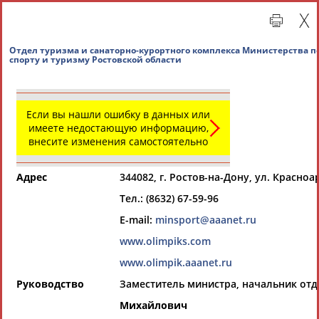
Отдел туризма и санаторно-курортного комплекс
спорту и туризму Ростовской области
Если вы нашли ошибку в данных или
имеете недостающую информацию,
внесите изменения самостоятельно
Адрес
344082, г. Ростов-на-Дону, ул. Красноа
Главная »
Региональные спортивные организации
Тел.: (8632) 67-59-96
E-mail:
minsport@aaanet.ru
СВОДНЫЕ ИНДЕКСЫ
www.olimpiks.com
www.olimpik.aaanet.ru
Руководство
Заместитель министра, начальник отд
ТАБЛО АКТИВНОСТИ
Михайлович