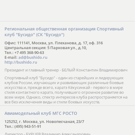
Региональная общественная организация Спортивный
клуб "Бусидо" (СК "Бусидо")
Офис: 111141, Москва, ул. Плеханова, д. 17, оф. 316
Центральная секция: 5 Парковая ул., д.10,
Тел.: +7 495 368-90-63
E-mail:
ad@bushido.ru
http://bushido.ru
Президент и главный тренер - БЕЛЫЙ Константин Владимирович
Спортивный клуб "Бусидо" - один из старейших и лидирующих
клубов России, изучающих и развивающих различные боевые
искусства и, прежде всего, каратэ Кёкусинкай - первого в мире
стиля контактного каратэ, получившего огромное развитие во
всем мире. Однако, спектр интересов клуба распространяется на
все без исключения виды и стили боевых искусств.
Авиамодельный клуб МГС РОСТО
125252, г. Москва, ул. Новопесчаная, 23/7
Тел.: (495) 943-51-91
Директор - БУРЦЕВ Владимир Александрович