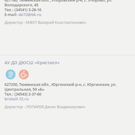
627180, Тюменская обл., Упоровский р-н, с. Упорово, ул.
Володарского, 45
Тел.: (34541) 3-28-16
E-mail:
ski72@bk.ru
Директор - МФХТ Валерий Константинович
АУ ДО ДЮСШ «Кристалл»
627250, Тюменская обл., Юргинский р-н, с. Юргинское, ул.
Центральная, 59 «Б»
Тел.: (34543) 2-37-60
kristall-72.ru
Директор - ЛОПАРЕВ Денис Владимирович