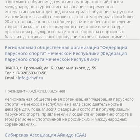
взрослых: от обучения до участия в турнирах российского и
международного уровня; использование современных
интерактивных методик подачи материала; обучение на русском
и английском языках; специалисты с опытом преподавания более
20 лет; направленность на общее развитие ребенка: проведение
творческих мастер-классов, уроков по истории и литературе,
организация регулярных шахматных сборов на спортивных
базах и в детских лагерях, проведение встреч с выдающимися
шахматистами; корпоративное обучение; онлайн обучение в
форме вебинаров и индивидуальных занятий, круглые столы
Региональная общественная организация “Федерация
российских и международных тренеров, организация фестивалей;
парусного спорта” Чеченской Республики (Федерация
онлайн трансляция мероприятий и турниров.
парусного спорта Чеченской Республики)
364013, г. Грозный, ул. Б. Хмельницкого, д. 59
Тел.: +7(928)603-00-50
Email:
info@chyf.ru
Президент - ХАДЖИЕВ Хаджиев
Региональная общественная организация “Федерация парусного
спорта” Чеченской Республики начала свою деятельность в
декабре 2016 года. Миссия федерации состоит в популяризации
парусного спорта, привлечении и содействии развитию спорта в
этом регионе и спортсменов на российских и международных
соревнованиях.
Сибирская Ассоциация Айкидо (САА)