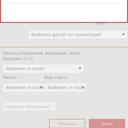
Региональные спортивные организации
РЕСУРСНАЯ ПЛОЩАДКА
Просмотры
материалов
платформы за
сутки:
47605
Выберите другой тип организаций
Органы управления, федерации, ВУЗы,
Академии и т.п.
Выберите из списка
Регион
Вид спорта
Выберите из списка
Выберите из списка