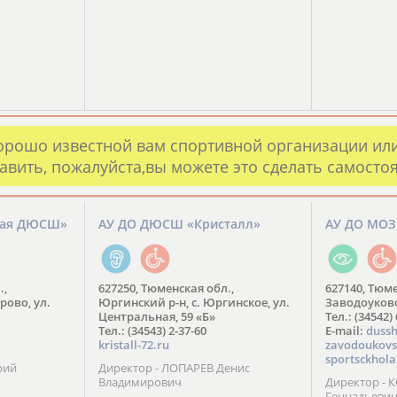
орошо известной вам спортивной организации ил
авить, пожалуйста,вы можете это сделать самосто
кая ДЮСШ»
АУ ДО ДЮСШ «Кристалл»
АУ ДО МО
.,
627250, Тюменская обл.,
627140, Тюме
рово, ул.
Юргинский р-н, с. Юргинское, ул.
Заводоуковск
Центральная, 59 «Б»
Тел.: (34542)
Тел.: (34543) 2-37-60
​E-mail:
dussh
kristall-72.ru
zavodoukovs
sportsckhola
рий
Директор - ЛОПАРЕВ Денис
Владимирович
Директор - 
Геннадьеви