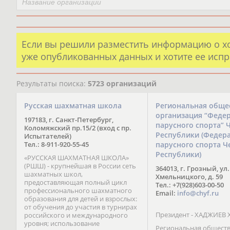
Если вы решили разместить информацию о х
уже опубликованных данных и хотите ее испр
Результаты поиска:
5723 организаций
Русская шахматная школа
Региональная обще
организация “Феде
197183, г. Санкт-Петербург,
парусного спорта” 
Коломяжский пр.15/2 (вход с пр.
Республики (Федер
Испытателей)
Тел.: 8-911-920-55-45
парусного спорта Ч
Республики)
«РУССКАЯ ШАХМАТНАЯ ШКОЛА»
(РШШ) - крупнейшая в России сеть
364013, г. Грозный, ул.
шахматных школ,
Хмельницкого, д. 59
предоставляющая полный цикл
Тел.: +7(928)603-00-50
профессионального шахматного
Email:
info@chyf.ru
образования для детей и взрослых:
от обучения до участия в турнирах
Президент - ХАДЖИЕВ 
российского и международного
уровня; использование
Региональная общест