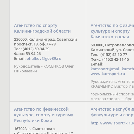
Агентство по спорту
Агентство по физич
Калининградской области
культуре и спорту
Камчатского края
236000, Калининград, Советский
проспект, 13, оф.77-78
683000, Петропавловс
Тел: (4012) 59-94-39
Камчатский, ул. Совет
Факс: 59-94-26
Тел.: (4152) 42-10-77
Email:
ohulkov@gov39.ru
Факс: (4152) 42-11-15
E-mail:
Руководитель - КОСЕНКОВ Олег
kamsport@mail.kamch
Николаевич
www.kamsport.ru
Руководитель Агентств
КРАВЧЕНКО Виктор Ив
горнолыжный спорт: 
мастера спорта — бро
призер Кубка мира (199
обладатель Кубка Европ
Агентство по физической
Агентство Республи
Зеленская; бронзовый
культуре, спорту и туризму
физкультуре и спор
Паралимпийских игр в 
Республики Коми
Сити (2002) А. Мошкин;
http://www.sportrk.ru
спорта международного
167023, г. Сыктывкар,
Мирясова, занявшая н
г.Сыктывкар, ул.Катаева, д.47