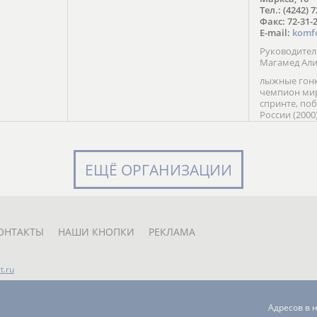
в Солт-
Тел.: (4242) 
сто;
Факс: 72-31-
E-mail:
komf
Руководите
Магамед Ал
лыжные гонк
чемпион мир
спринте, по
России (2000
команды Рос
мастер спор
класса, сер
Универсиады
ЕЩЁ ОРГАНИЗАЦИИ
Кубка России
мастер спор
первенств Ро
юниорской 
России Е. Кр
ОНТАКТЫ
НАШИ КНОПКИ
РЕКЛАМА
t.ru
Адресов в 