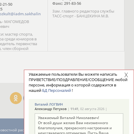
Факс: 291-83-56
72-21-50
25
Зам. главного редактора службы
ozkult@iadm.sakhalin
ТАСС-спорт - БАНЦЕКИНА М.В.
ль- МАГОМЕДОВ
иевич
и: мастер спорта,
а среди юниоров в
бедитель первенства
), член сборной
сии С. Новиков;
та международного
ебряный призер
 (1999), победитель
 (1999) В. Разницын;
Уважаемые пользователи Вы можете написать
та, победитель
ПРИВЕТСТВИЕ/ПОЗДРАВЛЕНИЕ/СООБЩЕНИЕ любой
ссии (1999, 2000), член
персоне, информация о которой содержится в
сборной команды
нашей
БД Персоналий
!
авцова;
Виталий ЛОГВИН
Александр Петухов
|
11:41
, 02 августа 2026 |
Уважаемый Виталий Николаевич!
От всей души желаю Вам неизменного
благополучия, прекрасного настроения и
новостной рассылке: 996
неиссякаемого оптимизма. Пусть Ваша