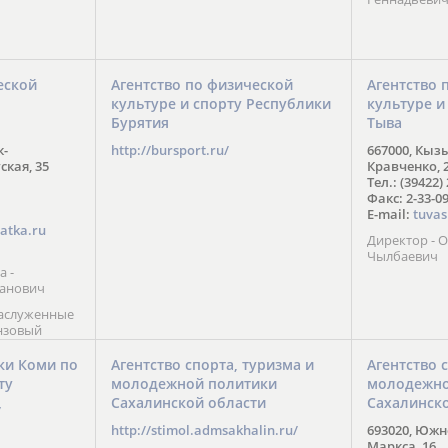
еской
Агентство по физической
Агентство 
культуре и спорту Республики
культуре и
Бурятия
Тыва
к-
http://bursport.ru/
667000, Кыз
ская, 35
Кравченко, 
Тел.: (39422)
Факс: 2-33-0
E-mail:
tuvas
atka.ru
Директор -
Чылбаевич
а -
анович
заслуженные
нзовый
7),
ы (2002) В.
ки Коми по
Агентство спорта, туризма и
Агентство 
 призер
ту
молодежной политики
молодежно
Солт-Лейк-
Сахалинской области
Сахалинск
 мастер
/
 класса О.
http://stimol.admsakhalin.ru/
693020, Южно
а
Маркса, 16