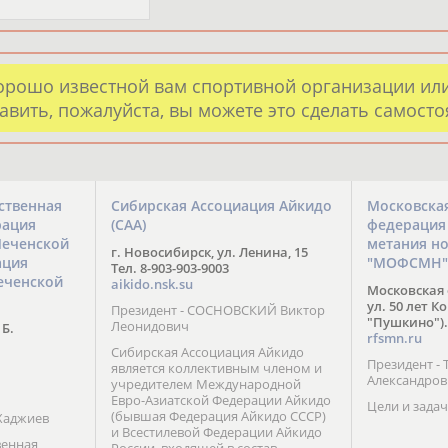
орошо известной вам спортивной организации ил
авить, пожалуйста, вы можете это сделать самост
ственная
Сибирская Ассоциация Айкидо
Московска
рация
(САА)
федерация
Чеченской
метания н
г. Новосибирск, ул. Ленина, 15
ация
"МОФСМН"
Тел. 8-903-903-9003
еченской
aikido.nsk.su
Московская 
ул. 50 лет К
Президент - СОСНОВСКИЙ Виктор
"Пушкино").
Леонидович
 Б.
rfsmn.ru
Сибирская Ассоциация Айкидо
Президент -
является коллективным членом и
Александро
учредителем Международной
Евро-Азиатской Федерации Айкидо
Цели и задач
(бывшая Федерация Айкидо СССР)
Хаджиев
и Всестилевой Федерации Айкидо
венная