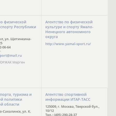
по физической
Агентство по физической
 спорту Республики
культуре и спорту Ямало-
Ненецкого автономного
округа
ыл, ул. Щетинкина-
25
http://www.yamal-sport.ru/
 2-06-64
9
port@mail.ru
 ООРЖАК Мерген
спорта, туризма и
Агентство спортивной
й политики
информации ИТАР-ТАСС
ой области
125009, г. Москва, Тверской бул.,
10/12
-Сахалинск, ул. К.
Тел.: (495) 290-28-37