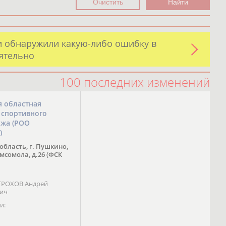
и обнаружили какую-либо ошибку в
оятельно
100 последних изменений
я областная
 спортивного
ожа (РОО
)
область, г. Пушкино,
омсомола, д.26 (ФСК
 ТРОХОВ Андрей
вич
и: