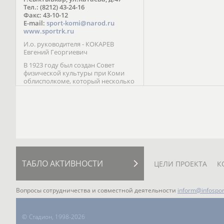
Паралимпийских играх 
Тел.: (8212) 43-24-16
Лейк-Сити (2002) 5-е ме
Факс: 43-10-12
E-mail:
sport-komi@narod.ru
www.sportrk.ru
И.о. руководителя - КОКАРЕВ
Евгений Георгиевич
В 1923 году был создан Совет
физической культуры при Коми
облисполкоме, который несколько
раз реорганизовывался; с 1994 года
существует как Министерство
физической культуры, спорта и
туризма Республики Коми.
ТАБЛО АКТИВНОСТИ
ЦЕЛИ ПРОЕКТА
К
Вопросы сотрудничества и совместной деятельности
inform@infospor
©
Стадион, 1998-2026