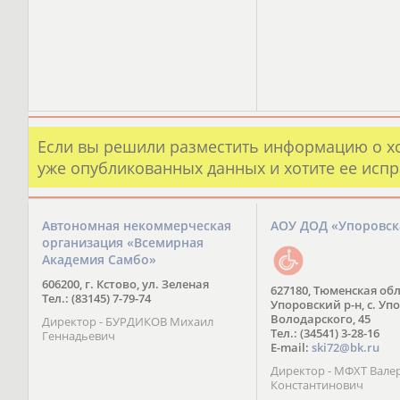
Если вы решили разместить информацию о х
уже опубликованных данных и хотите ее испр
Автономная некоммерческая
АОУ ДОД «Упоровс
организация «Всемирная
Академия Самбо»
606200, г. Кстово, ул. Зеленая
627180, Тюменская обл
Тел.: (83145) 7-79-74
Упоровский р-н, с. Упо
Володарского, 45
Директор - БУРДИКОВ Михаил
Тел.: (34541) 3-28-16
Геннадьевич
E-mail:
ski72@bk.ru
Директор - МФХТ Вале
Константинович