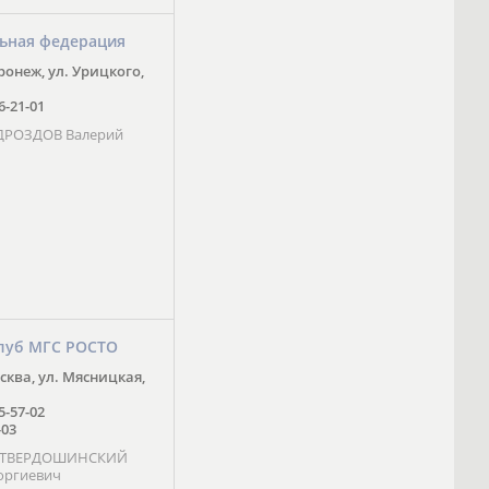
ьная федерация
оронеж, ул. Урицкого,
16-21-01
 ДРОЗДОВ Валерий
луб МГС РОСТО
осква, ул. Мясницкая,
25-57-02
-03
- ТВЕРДОШИНСКИЙ
оргиевич