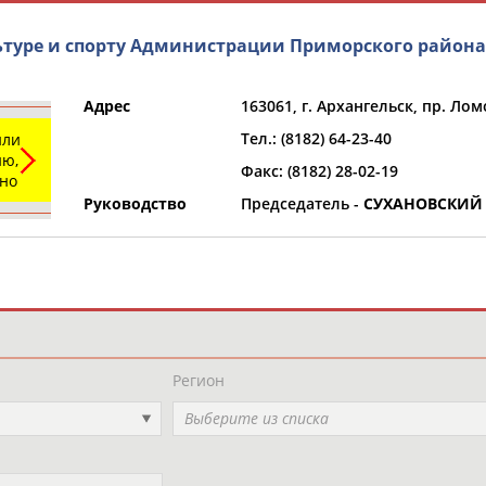
ьтуре и спорту Администрации Приморского района
Адрес
163061, г. Архангельск, пр. Лом
Тел.: (8182) 64-23-40
или
ю,
Факс: (8182) 28-02-19
ьно
Руководство
Председатель -
СУХАНОВСКИЙ 
и
РЕСУРСНАЯ ПЛОЩАДКА
ТАБЛО АК
Регион
Выберите из списка