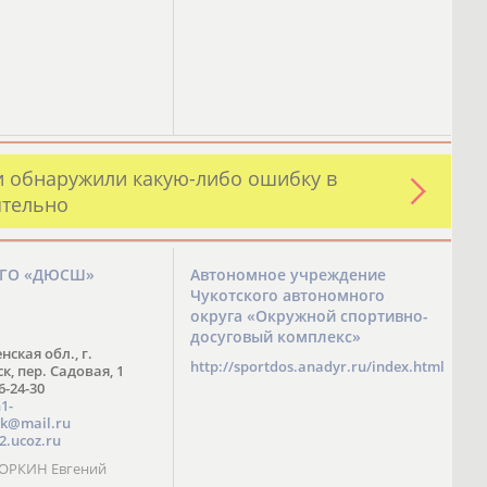
и обнаружили какую-либо ошибку в
ятельно
ЗГО «ДЮСШ»
Автономное учреждение
Чукотского автономного
округа «Окружной спортивно-
досуговый комплекс»
нская обл., г.
http://sportdos.anadyr.ru/index.html
, пер. Садовая, 1
 6-24-30
1-
k@mail.ru
2.ucoz.ru
КОРКИН Евгений
ч