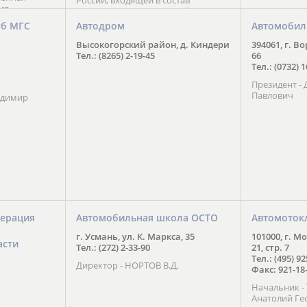
России, входящей в состав
ия
Национального Совета Айкидо
ченской
России, президентом которого
уб МГС
Автодром
Автомобил
ою
является С. В. Киреенко
 2016 года.
Высокогорский район, д. Киндери
394061, г. В
тоит в
Тел.: (8265) 2-19-45
66
ого спорта,
Тел.: (0732) 
твии
Президент -
м регионе и
Павлович
ских и
адимир
нованиях.
ерация
Автомобильная школа ОСТО
Автомоток
г. Усмань, ул. К. Маркса, 35
101000, г. М
асти
Тел.: (272) 2-33-90
21, стр. 7
Тел.: (495) 9
Директор - НОРТОВ В.Д.
Факс: 921-18
Начальник 
Анатолий Ге