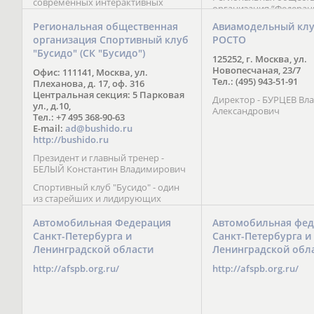
современных интерактивных
организация “Федерац
методик подачи материала;
парусного спорта” Че
обучение на русском и английском
Региональная общественная
Авиамодельный кл
Республики начала св
языках; специалисты с опытом
организация Спортивный клуб
РОСТО
деятельность в декабре
преподавания более 20 лет;
"Бусидо" (СК "Бусидо")
Миссия федерации сос
направленность на общее
125252, г. Москва, ул.
популяризации парусн
развитие ребенка: проведение
Новопесчаная, 23/7
Офис: 111141, Москва, ул.
привлечении и содейс
творческих мастер-классов, уроков
Тел.: (495) 943-51-91
Плеханова, д. 17, оф. 316
развитию спорта в это
по истории и литературе,
Центральная секция: 5 Парковая
спортсменов на россий
Директор - БУРЦЕВ Вл
организация регулярных
ул., д.10,
международных сорев
Александрович
шахматных сборов на спортивных
Тел.: +7 495 368-90-63
базах и в детских лагерях,
E-mail:
ad@bushido.ru
проведение встреч с выдающимися
http://bushido.ru
шахматистами; корпоративное
Президент и главный тренер -
обучение; онлайн обучение в
БЕЛЫЙ Константин Владимирович
форме вебинаров и
индивидуальных занятий, круглые
Спортивный клуб "Бусидо" - один
столы российских и
из старейших и лидирующих
международных тренеров,
клубов России, изучающих и
организация фестивалей; онлайн
развивающих различные боевые
Автомобильная Федерация
Автомобильная фед
трансляция мероприятий и
искусства и, прежде всего, каратэ
Санкт-Петербурга и
Санкт-Петербурга и
турниров.
Кёкусинкай - первого в мире стиля
Ленинградской области
Ленинградской обл
контактного каратэ, получившего
огромное развитие во всем
http://afspb.org.ru/
http://afspb.org.ru/
мире. Однако, спектр интересов
клуба распространяется на все без
исключения виды и стили боевых
искусств.