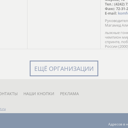
в Солт-
Тел.: (4242) 
сто;
Факс: 72-31-
E-mail:
komf
Руководите
Магамед Ал
лыжные гонк
чемпион мир
спринте, по
России (2000
команды Рос
мастер спор
класса, сер
Универсиады
ЕЩЁ ОРГАНИЗАЦИИ
Кубка России
мастер спор
первенств Ро
юниорской 
России Е. Кр
ОНТАКТЫ
НАШИ КНОПКИ
РЕКЛАМА
t.ru
Адресов в 