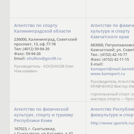
Агентство по спорту
Агентство по физич
Калининградской области
культуре и спорту
Камчатского края
236000, Калининград, Советский
проспект, 13, оф.77-78
683000, Петропавловс
Тел: (4012) 59-94-39
Камчатский, ул. Совет
Факс: 59-94-26
Тел.: (4152) 42-10-77
Email:
ohulkov@gov39.ru
Факс: (4152) 42-11-15
E-mail:
Руководитель - КОСЕНКОВ Олег
kamsport@mail.kamch
Николаевич
www.kamsport.ru
Руководитель Агентств
КРАВЧЕНКО Виктор Ив
горнолыжный спорт: 
мастера спорта — бро
призер Кубка мира (199
обладатель Кубка Европ
Агентство по физической
Агентство Республи
Зеленская; бронзовый
культуре, спорту и туризму
физкультуре и спор
Паралимпийских игр в 
Республики Коми
Сити (2002) А. Мошкин;
http://www.sportrk.ru
спорта международного
167023, г. Сыктывкар,
Мирясова, занявшая н
г.Сыктывкар, ул.Катаева, д.47