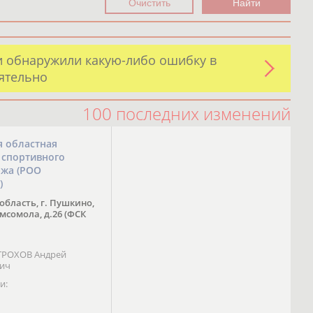
и обнаружили какую-либо ошибку в
оятельно
100 последних изменений
я областная
 спортивного
ожа (РОО
)
область, г. Пушкино,
омсомола, д.26 (ФСК
 ТРОХОВ Андрей
вич
и: