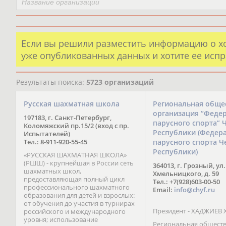
Если вы решили разместить информацию о х
уже опубликованных данных и хотите ее испр
Результаты поиска:
5723 организаций
Русская шахматная школа
Региональная обще
организация “Феде
197183, г. Санкт-Петербург,
парусного спорта” 
Коломяжский пр.15/2 (вход с пр.
Республики (Федер
Испытателей)
Тел.: 8-911-920-55-45
парусного спорта Ч
Республики)
«РУССКАЯ ШАХМАТНАЯ ШКОЛА»
(РШШ) - крупнейшая в России сеть
364013, г. Грозный, ул.
шахматных школ,
Хмельницкого, д. 59
предоставляющая полный цикл
Тел.: +7(928)603-00-50
профессионального шахматного
Email:
info@chyf.ru
образования для детей и взрослых:
от обучения до участия в турнирах
Президент - ХАДЖИЕВ 
российского и международного
уровня; использование
Региональная общест