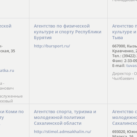
еской
Агентство по физической
Агентство 
культуре и спорту Республики
культуре и
Бурятия
Тыва
к-
http://bursport.ru/
667000, Кыз
ская, 35
Кравченко, 
Тел.: (39422)
Факс: 2-33-0
E-mail:
tuvas
atka.ru
Директор -
Чылбаевич
а -
анович
заслуженные
нзовый
7),
ы (2002) В.
ки Коми по
Агентство спорта, туризма и
Агентство 
 призер
ту
молодежной политики
молодежно
Солт-Лейк-
Сахалинской области
Сахалинск
 мастер
/
 класса О.
http://stimol.admsakhalin.ru/
693020, Южно
а
Маркса, 16