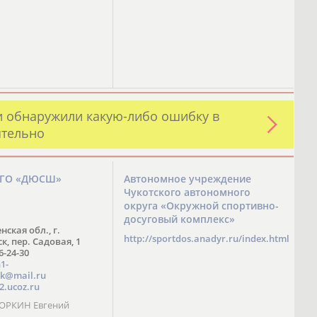
и обнаружили какую-либо ошибку в
ятельно
ЗГО «ДЮСШ»
Автономное учреждение
Чукотского автономного
округа «Окружной спортивно-
досуговый комплекс»
нская обл., г.
http://sportdos.anadyr.ru/index.html
, пер. Садовая, 1
 6-24-30
1-
k@mail.ru
2.ucoz.ru
КОРКИН Евгений
ч