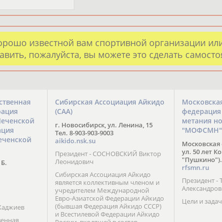
орошо известной вам спортивной организации ил
авить, пожалуйста, вы можете это сделать самост
ственная
Сибирская Ассоциация Айкидо
Московска
рация
(САА)
федерация
Чеченской
метания н
г. Новосибирск, ул. Ленина, 15
ация
"МОФСМН"
Тел. 8-903-903-9003
еченской
aikido.nsk.su
Московская 
ул. 50 лет К
Президент - СОСНОВСКИЙ Виктор
"Пушкино").
Леонидович
 Б.
rfsmn.ru
Сибирская Ассоциация Айкидо
Президент -
является коллективным членом и
Александро
учредителем Международной
Евро-Азиатской Федерации Айкидо
Цели и задач
(бывшая Федерация Айкидо СССР)
Хаджиев
и Всестилевой Федерации Айкидо
венная