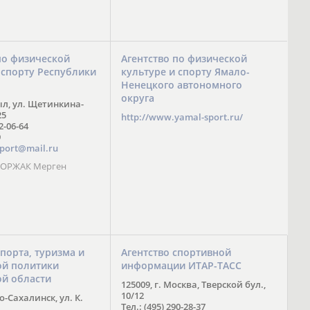
по физической
Агентство по физической
 спорту Республики
культуре и спорту Ямало-
Ненецкого автономного
округа
ыл, ул. Щетинкина-
25
http://www.yamal-sport.ru/
 2-06-64
9
port@mail.ru
 ООРЖАК Мерген
спорта, туризма и
Агентство спортивной
й политики
информации ИТАР-ТАСС
ой области
125009, г. Москва, Тверской бул.,
10/12
-Сахалинск, ул. К.
Тел.: (495) 290-28-37