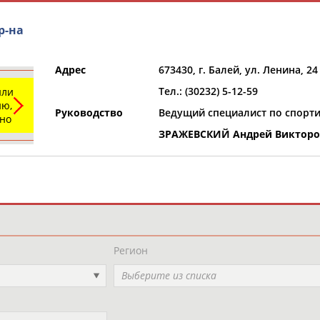
р-на
Адрес
673430, г. Балей, ул. Ленина, 24
Тел.: (30232) 5-12-59
или
ю,
Руководство
Ведущий специалист по спорти
ьно
ЗРАЖЕВСКИЙ Андрей Виктор
и
РЕСУРСНАЯ ПЛОЩАДКА
ТАБЛО АК
Регион
Выберите из списка