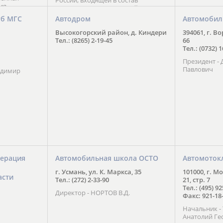
России, входящей в состав
ия
Национального Совета Айкидо
ченской
России, президентом которого
уб МГС
Автодром
Автомобил
ою
является С. В. Киреенко
 2016 года.
Высокогорский район, д. Киндери
394061, г. В
тоит в
Тел.: (8265) 2-19-45
66
ого спорта,
Тел.: (0732) 
твии
Президент -
м регионе и
Павлович
ских и
адимир
нованиях.
ерация
Автомобильная школа ОСТО
Автомоток
г. Усмань, ул. К. Маркса, 35
101000, г. М
асти
Тел.: (272) 2-33-90
21, стр. 7
Тел.: (495) 9
Директор - НОРТОВ В.Д.
Факс: 921-18
Начальник 
Анатолий Ге