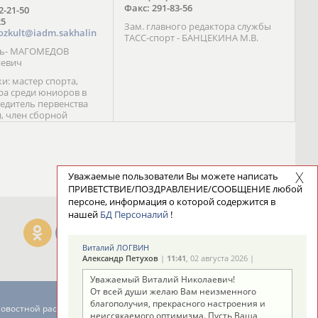
Факс: 291-83-56
72-21-50
25
Зам. главного редактора службы
ozkult@iadm.sakhalin
ТАСС-спорт - БАНЦЕКИНА М.В.
ль- МАГОМЕДОВ
иевич
и: мастер спорта,
а среди юниоров в
бедитель первенства
), член сборной
сии С. Новиков;
та международного
ебряный призер
 (1999), победитель
 (1999) В. Разницын;
Уважаемые пользователи Вы можете написать
та, победитель
ПРИВЕТСТВИЕ/ПОЗДРАВЛЕНИЕ/СООБЩЕНИЕ любой
ссии (1999, 2000), член
персоне, информация о которой содержится в
сборной команды
нашей
БД Персоналий
!
авцова;
Виталий ЛОГВИН
Александр Петухов
|
11:41
, 02 августа 2026 |
Уважаемый Виталий Николаевич!
От всей души желаю Вам неизменного
благополучия, прекрасного настроения и
новостной рассылке: 996
неиссякаемого оптимизма. Пусть Ваша