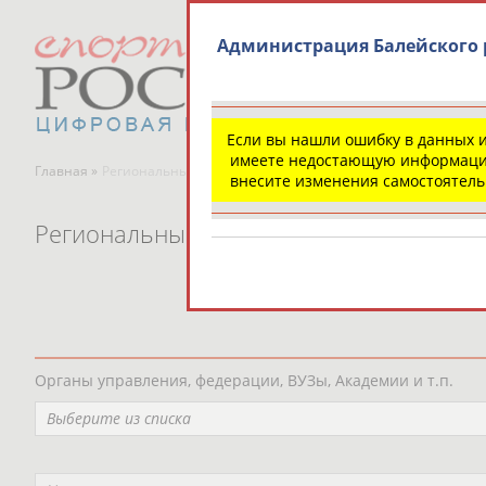
Администрация Балейского 
Если вы нашли ошибку в данных 
имеете недостающую информаци
Главная »
Региональные спортивные организации
внесите изменения самостоятел
Региональные спортивные организаци
Органы управления, федерации, ВУЗы, Академии и т.п.
Выберите из списка