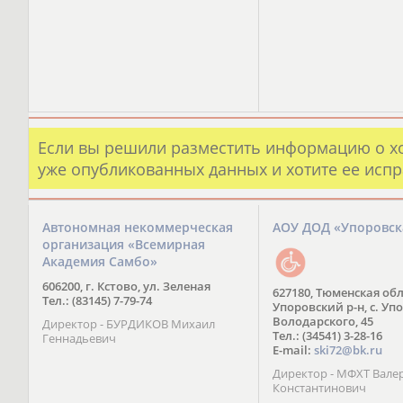
Если вы решили разместить информацию о х
уже опубликованных данных и хотите ее испр
Автономная некоммерческая
АОУ ДОД «Упоровс
организация «Всемирная
Академия Самбо»
606200, г. Кстово, ул. Зеленая
627180, Тюменская обл
Тел.: (83145) 7-79-74
Упоровский р-н, с. Упо
Володарского, 45
Директор - БУРДИКОВ Михаил
Тел.: (34541) 3-28-16
Геннадьевич
E-mail:
ski72@bk.ru
Директор - МФХТ Вале
Константинович