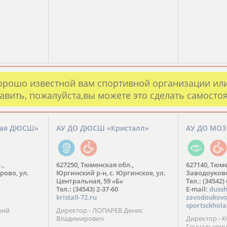
орошо известной вам спортивной организации ил
авить, пожалуйста,вы можете это сделать самосто
кая ДЮСШ»
АУ ДО ДЮСШ «Кристалл»
АУ ДО МО
.,
627250, Тюменская обл.,
627140, Тюме
рово, ул.
Юргинский р-н, с. Юргинское, ул.
Заводоуковск
Центральная, 59 «Б»
Тел.: (34542)
Тел.: (34543) 2-37-60
​E-mail:
dussh
kristall-72.ru
zavodoukovs
sportsckhola
рий
Директор - ЛОПАРЕВ Денис
Владимирович
Директор - 
Геннадьеви