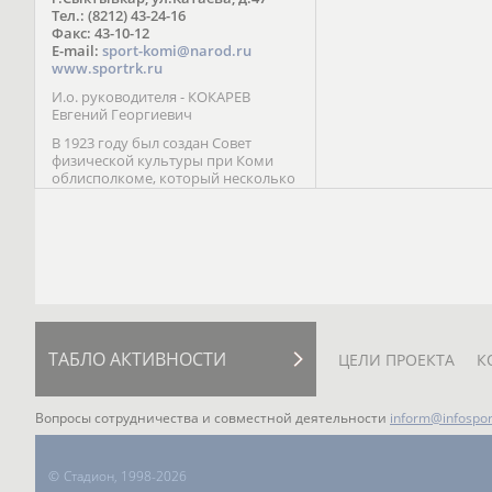
Паралимпийских играх 
Тел.: (8212) 43-24-16
Лейк-Сити (2002) 5-е ме
Факс: 43-10-12
E-mail:
sport-komi@narod.ru
www.sportrk.ru
И.о. руководителя - КОКАРЕВ
Евгений Георгиевич
В 1923 году был создан Совет
физической культуры при Коми
облисполкоме, который несколько
раз реорганизовывался; с 1994 года
существует как Министерство
физической культуры, спорта и
туризма Республики Коми.
ТАБЛО АКТИВНОСТИ
ЦЕЛИ ПРОЕКТА
К
Вопросы сотрудничества и совместной деятельности
inform@infospor
©
Стадион, 1998-2026