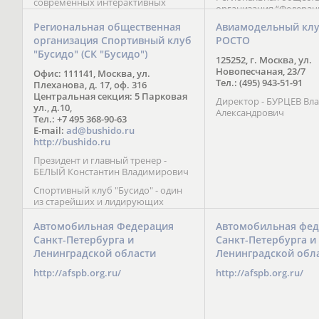
современных интерактивных
организация “Федерац
методик подачи материала;
парусного спорта” Че
обучение на русском и английском
Региональная общественная
Авиамодельный кл
Республики начала св
языках; специалисты с опытом
организация Спортивный клуб
РОСТО
деятельность в декабре
преподавания более 20 лет;
"Бусидо" (СК "Бусидо")
Миссия федерации сос
направленность на общее
125252, г. Москва, ул.
популяризации парусн
развитие ребенка: проведение
Новопесчаная, 23/7
Офис: 111141, Москва, ул.
привлечении и содейс
творческих мастер-классов, уроков
Тел.: (495) 943-51-91
Плеханова, д. 17, оф. 316
развитию спорта в это
по истории и литературе,
Центральная секция: 5 Парковая
спортсменов на россий
Директор - БУРЦЕВ Вл
организация регулярных
ул., д.10,
международных сорев
Александрович
шахматных сборов на спортивных
Тел.: +7 495 368-90-63
базах и в детских лагерях,
E-mail:
ad@bushido.ru
проведение встреч с выдающимися
http://bushido.ru
шахматистами; корпоративное
Президент и главный тренер -
обучение; онлайн обучение в
БЕЛЫЙ Константин Владимирович
форме вебинаров и
индивидуальных занятий, круглые
Спортивный клуб "Бусидо" - один
столы российских и
из старейших и лидирующих
международных тренеров,
клубов России, изучающих и
организация фестивалей; онлайн
развивающих различные боевые
Автомобильная Федерация
Автомобильная фед
трансляция мероприятий и
искусства и, прежде всего, каратэ
Санкт-Петербурга и
Санкт-Петербурга и
турниров.
Кёкусинкай - первого в мире стиля
Ленинградской области
Ленинградской обл
контактного каратэ, получившего
огромное развитие во всем
http://afspb.org.ru/
http://afspb.org.ru/
мире. Однако, спектр интересов
клуба распространяется на все без
исключения виды и стили боевых
искусств.