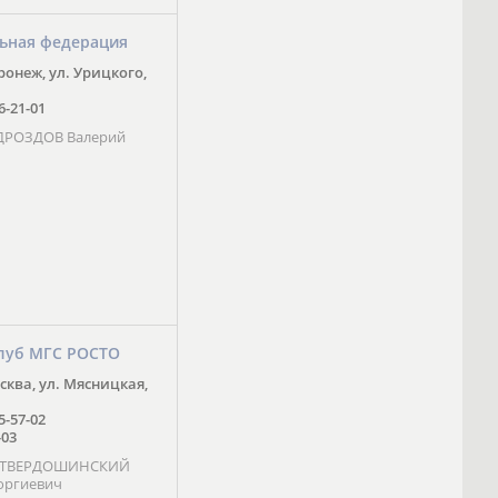
ьная федерация
оронеж, ул. Урицкого,
16-21-01
 ДРОЗДОВ Валерий
луб МГС РОСТО
осква, ул. Мясницкая,
25-57-02
-03
- ТВЕРДОШИНСКИЙ
оргиевич