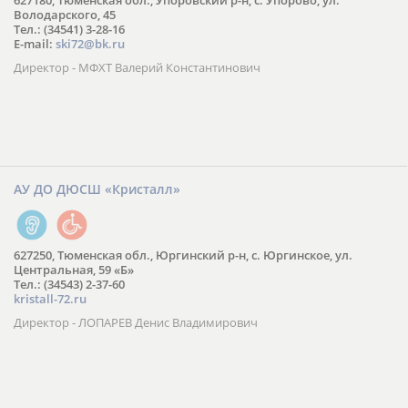
627180, Тюменская обл., Упоровский р-н, с. Упорово, ул.
Володарского, 45
Тел.: (34541) 3-28-16
E-mail:
ski72@bk.ru
Директор - МФХТ Валерий Константинович
АУ ДО ДЮСШ «Кристалл»
627250, Тюменская обл., Юргинский р-н, с. Юргинское, ул.
Центральная, 59 «Б»
Тел.: (34543) 2-37-60
kristall-72.ru
Директор - ЛОПАРЕВ Денис Владимирович