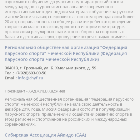
взрослых: от обучения до участия в турнирах российского и
международного уровня; использование современных
интерактивных методик подачи материала; обучение на русском
и английском языках; специалисты с опытом преподавания более
20 лет; направленность на общее развитие ребенка: проведение
творческих мастер-классов, уроков по истории и литературе,
организация регулярных шахматных сборов на спортивных
базах и в детских лагерях, проведение встреч с выдающимися
шахматистами; корпоративное обучение; онлайн обучение в
форме вебинаров и индивидуальных занятий, круглые столы
Региональная общественная организация “Федерация
российских и международных тренеров, организация фестивалей;
парусного спорта” Чеченской Республики (Федерация
онлайн трансляция мероприятий и турниров.
парусного спорта Чеченской Республики)
364013, г. Грозный, ул. Б. Хмельницкого, д. 59
Тел.: +7(928)603-00-50
Email:
info@chyf.ru
Президент - ХАДЖИЕВ Хаджиев
Региональная общественная организация “Федерация парусного
спорта” Чеченской Республики начала свою деятельность в
декабре 2016 года. Миссия федерации состоит в популяризации
парусного спорта, привлечении и содействии развитию спорта в
этом регионе и спортсменов на российских и международных
соревнованиях.
Сибирская Ассоциация Айкидо (САА)