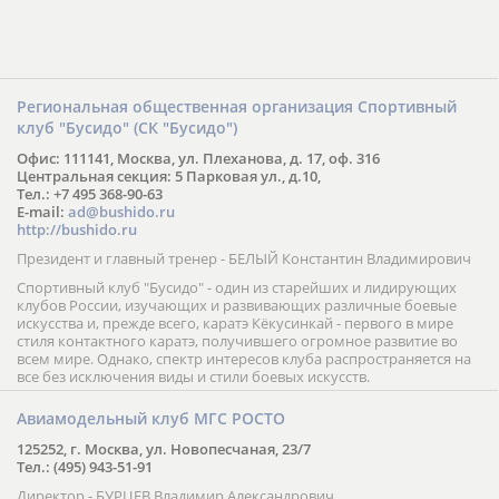
Региональная общественная организация Спортивный
клуб "Бусидо" (СК "Бусидо")
Офис: 111141, Москва, ул. Плеханова, д. 17, оф. 316
Центральная секция: 5 Парковая ул., д.10,
Тел.: +7 495 368-90-63
E-mail:
ad@bushido.ru
http://bushido.ru
Президент и главный тренер - БЕЛЫЙ Константин Владимирович
Спортивный клуб "Бусидо" - один из старейших и лидирующих
клубов России, изучающих и развивающих различные боевые
искусства и, прежде всего, каратэ Кёкусинкай - первого в мире
стиля контактного каратэ, получившего огромное развитие во
всем мире. Однако, спектр интересов клуба распространяется на
все без исключения виды и стили боевых искусств.
Авиамодельный клуб МГС РОСТО
125252, г. Москва, ул. Новопесчаная, 23/7
Тел.: (495) 943-51-91
Директор - БУРЦЕВ Владимир Александрович