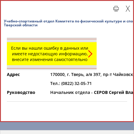
Учебно-спортивный отдел Комитета по физическ
Тверской области
Если вы нашли ошибку в данных или
имеете недостающую информацию,
внесите изменения самостоятельно
Адрес
170000, г. Тверь, а/я 397, пр-т Чайковск
Главная »
Региональные спортивные организации
Тел.: (0822) 32-05-71
Руководство
Начальник отдела -
СЕРОВ Сергей Вл
СВОДНЫЕ ИНДЕКСЫ
ТАБЛО АКТИВНОСТИ