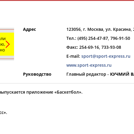
Адрес
123056, г. Москва, ул. Красина, 2
Тел.: (495) 254-47-87, 796-91-50
или
ю,
Факс: 254-69-16, 733-93-08
ьно
E-mail:
sport@sport-express.ru
и
РЕСУРСНАЯ ПЛОЩАДКА
ТАБЛО АК
www.sport-express.ru
Руководство
Главный редактор -
КУЧМИЙ В
 выпускается приложение «Баскетбол».
Регион
с».
Выберите из списка