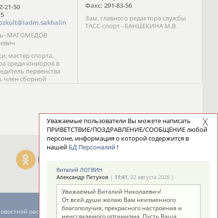
Факс: 291-83-56
72-21-50
25
Зам. главного редактора службы
ozkult@iadm.sakhalin
ТАСС-спорт - БАНЦЕКИНА М.В.
ль- МАГОМЕДОВ
иевич
и: мастер спорта,
а среди юниоров в
бедитель первенства
), член сборной
сии С. Новиков;
та международного
ебряный призер
 (1999), победитель
 (1999) В. Разницын;
Уважаемые пользователи Вы можете написать
та, победитель
ПРИВЕТСТВИЕ/ПОЗДРАВЛЕНИЕ/СООБЩЕНИЕ любой
ссии (1999, 2000), член
персоне, информация о которой содержится в
сборной команды
нашей
БД Персоналий
!
авцова;
Виталий ЛОГВИН
Александр Петухов
|
11:41
, 02 августа 2026 |
Уважаемый Виталий Николаевич!
От всей души желаю Вам неизменного
благополучия, прекрасного настроения и
новостной рассылке: 996
неиссякаемого оптимизма. Пусть Ваша