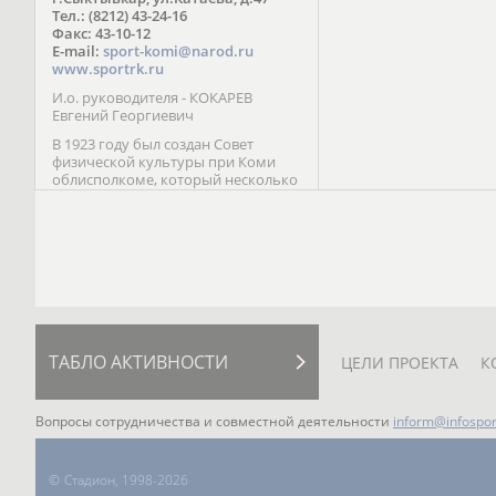
Паралимпийских играх 
Тел.: (8212) 43-24-16
Лейк-Сити (2002) 5-е ме
Факс: 43-10-12
E-mail:
sport-komi@narod.ru
www.sportrk.ru
И.о. руководителя - КОКАРЕВ
Евгений Георгиевич
В 1923 году был создан Совет
физической культуры при Коми
облисполкоме, который несколько
раз реорганизовывался; с 1994 года
существует как Министерство
физической культуры, спорта и
туризма Республики Коми.
ТАБЛО АКТИВНОСТИ
ЦЕЛИ ПРОЕКТА
К
Вопросы сотрудничества и совместной деятельности
inform@infospor
©
Стадион, 1998-2026