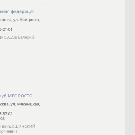
ьная федерация
оронеж, ул. Урицкого,
16-21-01
 ДРОЗДОВ Валерий
луб МГС РОСТО
осква, ул. Мясницкая,
25-57-02
-03
- ТВЕРДОШИНСКИЙ
оргиевич