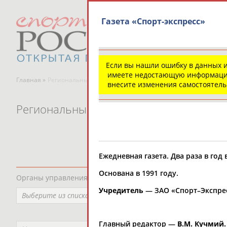
Газета «Спорт-экспресс»
Если вы нашли ошибку в данных 
имеете недостающую информаци
Главная »
Региональные спортивные организации
внесите изменения самостоятел
Региональные спортивные организаци
Ежедневная газета. Два раза в год
Основана в 1991 году.
Органы управления, федерации, ВУЗы, Академии и т.п.
Учредитель
— ЗАО «Спорт–Экспрес
Выберите из списка
Главный редактор —
В.М. Кучмий.