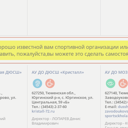
орошо известной вам спортивной организации ил
авить, пожалуйста,вы можете это сделать самосто
кая ДЮСШ»
АУ ДО ДЮСШ «Кристалл»
АУ ДО МО
.,
627250, Тюменская обл.,
627140, Тюме
рово, ул.
Юргинский р-н, с. Юргинское, ул.
Заводоуковск
Центральная, 59 «Б»
Тел.: (34542)
Тел.: (34543) 2-37-60
​E-mail:
dussh
kristall-72.ru
zavodoukovs
sportsckhola
рий
Директор - ЛОПАРЕВ Денис
Владимирович
Директор - 
Геннадьеви