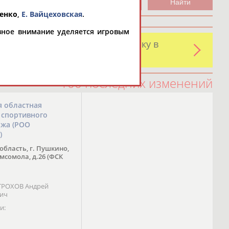
ченко
,
Е. Вайцеховская
.
овное внимание уделяется игровым
и обнаружили какую-либо ошибку в
оятельно
100 последних изменений
я областная
 спортивного
ожа (РОО
)
область, г. Пушкино,
омсомола, д.26 (ФСК
 ТРОХОВ Андрей
вич
и: