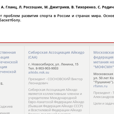
, А. Гланц, Л. Россошик, М. Дмитриев, В. Тихоренко, С. Роди
руг проблем развития спорта в России и странах мира. Осн
баскетболу.
орошо известной вам спортивной организации ил
авить, пожалуйста, вы можете это сделать самост
ственная
Сибирская Ассоциация Айкидо
Московска
рация
(САА)
федерация
Чеченской
метания н
г. Новосибирск, ул. Ленина, 15
ация
"МОФСМН"
Тел. 8-903-903-9003
еченской
aikido.nsk.su
Московская 
ул. 50 лет К
Президент - СОСНОВСКИЙ Виктор
"Пушкино").
Леонидович
 Б.
rfsmn.ru
Сибирская Ассоциация Айкидо
Президент -
является коллективным членом и
Александро
учредителем Международной
Евро-Азиатской Федерации Айкидо
Цели и задач
(бывшая Федерация Айкидо СССР)
Хаджиев
и Всестилевой Федерации Айкидо
венная