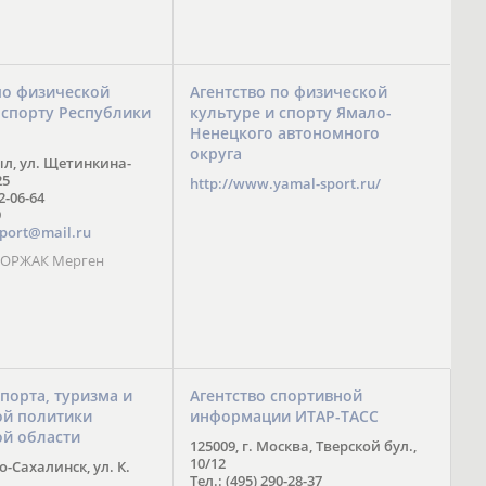
по физической
Агентство по физической
 спорту Республики
культуре и спорту Ямало-
Ненецкого автономного
округа
ыл, ул. Щетинкина-
25
http://www.yamal-sport.ru/
 2-06-64
9
port@mail.ru
 ООРЖАК Мерген
спорта, туризма и
Агентство спортивной
й политики
информации ИТАР-ТАСС
ой области
125009, г. Москва, Тверской бул.,
10/12
-Сахалинск, ул. К.
Тел.: (495) 290-28-37