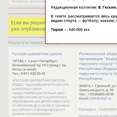
Редакционная коллегия:
В. Гескин
В газете рассматривается весь к
видам спорта — футболу, хоккею, 
Если вы решили разместить информацию о х
уже опубликованных данных и хотите ее испр
Тираж
— 640.000 экз.
Результаты поиска:
5723 организаций
Русская шахматная школа
Региональная обще
организация “Феде
197183, г. Санкт-Петербург,
парусного спорта” 
Коломяжский пр.15/2 (вход с пр.
Республики (Федер
Испытателей)
Тел.: 8-911-920-55-45
парусного спорта Ч
Республики)
«РУССКАЯ ШАХМАТНАЯ ШКОЛА»
(РШШ) - крупнейшая в России сеть
364013, г. Грозный, ул.
шахматных школ,
Хмельницкого, д. 59
предоставляющая полный цикл
Тел.: +7(928)603-00-50
профессионального шахматного
Email:
info@chyf.ru
образования для детей и взрослых:
от обучения до участия в турнирах
Президент - ХАДЖИЕВ 
российского и международного
уровня; использование
Региональная общест