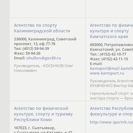
Агентство по спорту
Агентство по физич
Калининградской области
культуре и спорту
Камчатского края
236000, Калининград, Советский
проспект, 13, оф.77-78
683000, Петропавловс
Тел: (4012) 59-94-39
Камчатский, ул. Совет
Факс: 59-94-26
Тел.: (4152) 42-10-77
Email:
ohulkov@gov39.ru
Факс: (4152) 42-11-15
E-mail:
Руководитель - КОСЕНКОВ Олег
kamsport@mail.kamch
Николаевич
www.kamsport.ru
Руководитель Агентств
КРАВЧЕНКО Виктор Ив
горнолыжный спорт: 
мастера спорта — бро
призер Кубка мира (199
обладатель Кубка Европ
Агентство по физической
Агентство Республи
Зеленская; бронзовый
культуре, спорту и туризму
физкультуре и спор
Паралимпийских игр в 
Республики Коми
Сити (2002) А. Мошкин;
http://www.sportrk.ru
спорта международного
167023, г. Сыктывкар,
Мирясова, занявшая н
г.Сыктывкар, ул.Катаева, д.47