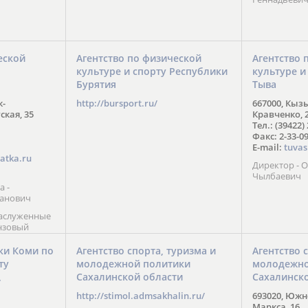
еской
Агентство по физической
Агентство 
культуре и спорту Республики
культуре и
Бурятия
Тыва
к-
http://bursport.ru/
667000, Кыз
ская, 35
Кравченко, 
Тел.: (39422)
Факс: 2-33-0
E-mail:
tuvas
atka.ru
Директор -
Чылбаевич
а -
анович
заслуженные
нзовый
7),
ы (2002) В.
ки Коми по
Агентство спорта, туризма и
Агентство 
 призер
ту
молодежной политики
молодежно
Солт-Лейк-
Сахалинской области
Сахалинск
 мастер
/
 класса О.
http://stimol.admsakhalin.ru/
693020, Южно
а
Маркса, 16