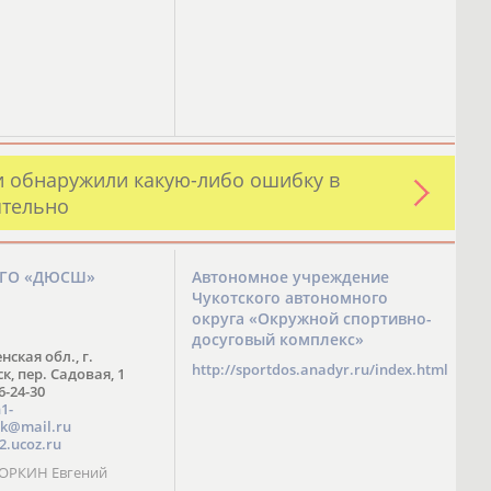
и обнаружили какую-либо ошибку в
ятельно
ЗГО «ДЮСШ»
Автономное учреждение
Чукотского автономного
округа «Окружной спортивно-
досуговый комплекс»
нская обл., г.
http://sportdos.anadyr.ru/index.html
, пер. Садовая, 1
 6-24-30
1-
k@mail.ru
2.ucoz.ru
КОРКИН Евгений
ч