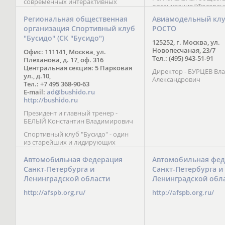
современных интерактивных
организация “Федерац
методик подачи материала;
парусного спорта” Че
обучение на русском и английском
Региональная общественная
Авиамодельный кл
Республики начала св
языках; специалисты с опытом
организация Спортивный клуб
РОСТО
деятельность в декабре
преподавания более 20 лет;
"Бусидо" (СК "Бусидо")
Миссия федерации сос
направленность на общее
125252, г. Москва, ул.
популяризации парусн
развитие ребенка: проведение
Новопесчаная, 23/7
Офис: 111141, Москва, ул.
привлечении и содейс
творческих мастер-классов, уроков
Тел.: (495) 943-51-91
Плеханова, д. 17, оф. 316
развитию спорта в это
по истории и литературе,
Центральная секция: 5 Парковая
спортсменов на россий
Директор - БУРЦЕВ Вл
организация регулярных
ул., д.10,
международных сорев
Александрович
шахматных сборов на спортивных
Тел.: +7 495 368-90-63
базах и в детских лагерях,
E-mail:
ad@bushido.ru
проведение встреч с выдающимися
http://bushido.ru
шахматистами; корпоративное
Президент и главный тренер -
обучение; онлайн обучение в
БЕЛЫЙ Константин Владимирович
форме вебинаров и
индивидуальных занятий, круглые
Спортивный клуб "Бусидо" - один
столы российских и
из старейших и лидирующих
международных тренеров,
клубов России, изучающих и
организация фестивалей; онлайн
развивающих различные боевые
Автомобильная Федерация
Автомобильная фед
трансляция мероприятий и
искусства и, прежде всего, каратэ
Санкт-Петербурга и
Санкт-Петербурга и
турниров.
Кёкусинкай - первого в мире стиля
Ленинградской области
Ленинградской обл
контактного каратэ, получившего
огромное развитие во всем
http://afspb.org.ru/
http://afspb.org.ru/
мире. Однако, спектр интересов
клуба распространяется на все без
исключения виды и стили боевых
искусств.