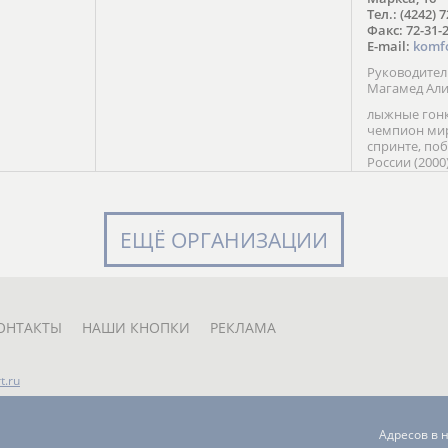
в Солт-
Тел.: (4242) 
сто;
Факс: 72-31-
E-mail:
komf
Руководите
Магамед Ал
лыжные гонк
чемпион мир
спринте, по
России (2000
команды Рос
мастер спор
класса, сер
Универсиады
ЕЩЁ ОРГАНИЗАЦИИ
Кубка России
мастер спор
первенств Ро
юниорской 
России Е. Кр
ОНТАКТЫ
НАШИ КНОПКИ
РЕКЛАМА
t.ru
Адресов в 