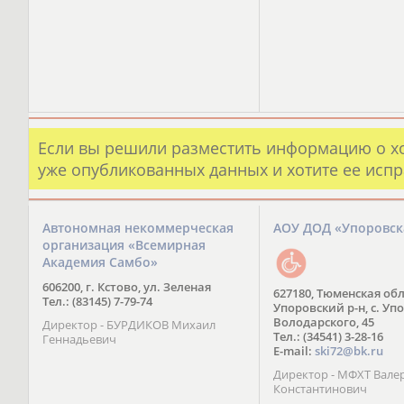
Если вы решили разместить информацию о х
уже опубликованных данных и хотите ее испр
Автономная некоммерческая
АОУ ДОД «Упоровс
организация «Всемирная
Академия Самбо»
606200, г. Кстово, ул. Зеленая
627180, Тюменская обл
Тел.: (83145) 7-79-74
Упоровский р-н, с. Упо
Володарского, 45
Директор - БУРДИКОВ Михаил
Тел.: (34541) 3-28-16
Геннадьевич
E-mail:
ski72@bk.ru
Директор - МФХТ Вале
Константинович