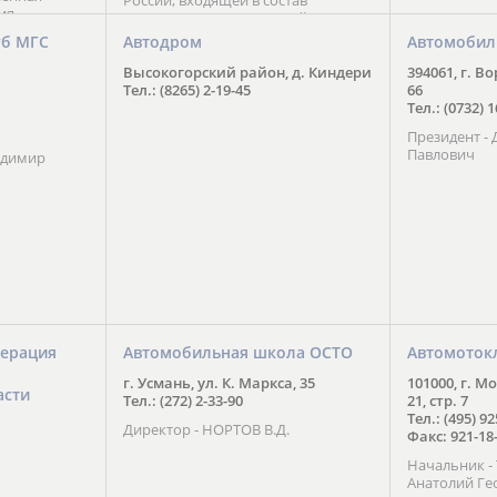
России, входящей в состав
ия
Национального Совета Айкидо
ченской
России, президентом которого
уб МГС
Автодром
Автомобил
ою
является С. В. Киреенко
 2016 года.
Высокогорский район, д. Киндери
394061, г. В
тоит в
Тел.: (8265) 2-19-45
66
ого спорта,
Тел.: (0732) 
твии
Президент -
м регионе и
Павлович
ских и
адимир
нованиях.
ерация
Автомобильная школа ОСТО
Автомоток
г. Усмань, ул. К. Маркса, 35
101000, г. М
асти
Тел.: (272) 2-33-90
21, стр. 7
Тел.: (495) 9
Директор - НОРТОВ В.Д.
Факс: 921-18
Начальник 
Анатолий Ге