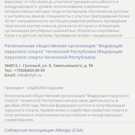
взрослых: от обучения до участия в турнирах российского и
международного уровня; использование современных
интерактивных методик подачи материала; обучение на русском
и английском языках; специалисты с опытом преподавания более
20 лет; направленность на общее развитие ребенка: проведение
творческих мастер-классов, уроков по истории и литературе,
организация регулярных шахматных сборов на спортивных
базах и в детских лагерях, проведение встреч с выдающимися
шахматистами; корпоративное обучение; онлайн обучение в
форме вебинаров и индивидуальных занятий, круглые столы
Региональная общественная организация “Федерация
российских и международных тренеров, организация фестивалей;
парусного спорта” Чеченской Республики (Федерация
онлайн трансляция мероприятий и турниров.
парусного спорта Чеченской Республики)
364013, г. Грозный, ул. Б. Хмельницкого, д. 59
Тел.: +7(928)603-00-50
Email:
info@chyf.ru
Президент - ХАДЖИЕВ Хаджиев
Региональная общественная организация “Федерация парусного
спорта” Чеченской Республики начала свою деятельность в
декабре 2016 года. Миссия федерации состоит в популяризации
парусного спорта, привлечении и содействии развитию спорта в
этом регионе и спортсменов на российских и международных
соревнованиях.
Сибирская Ассоциация Айкидо (САА)