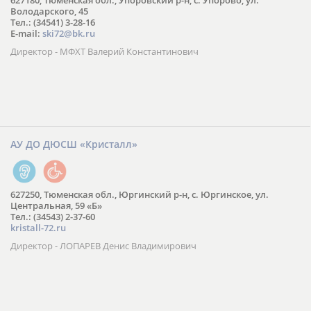
627180, Тюменская обл., Упоровский р-н, с. Упорово, ул.
Володарского, 45
Тел.: (34541) 3-28-16
E-mail:
ski72@bk.ru
Директор - МФХТ Валерий Константинович
АУ ДО ДЮСШ «Кристалл»
627250, Тюменская обл., Юргинский р-н, с. Юргинское, ул.
Центральная, 59 «Б»
Тел.: (34543) 2-37-60
kristall-72.ru
Директор - ЛОПАРЕВ Денис Владимирович