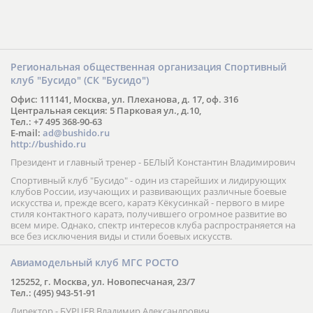
Региональная общественная организация Спортивный
клуб "Бусидо" (СК "Бусидо")
Офис: 111141, Москва, ул. Плеханова, д. 17, оф. 316
Центральная секция: 5 Парковая ул., д.10,
Тел.: +7 495 368-90-63
E-mail:
ad@bushido.ru
http://bushido.ru
Президент и главный тренер - БЕЛЫЙ Константин Владимирович
Спортивный клуб "Бусидо" - один из старейших и лидирующих
клубов России, изучающих и развивающих различные боевые
искусства и, прежде всего, каратэ Кёкусинкай - первого в мире
стиля контактного каратэ, получившего огромное развитие во
всем мире. Однако, спектр интересов клуба распространяется на
все без исключения виды и стили боевых искусств.
Авиамодельный клуб МГС РОСТО
125252, г. Москва, ул. Новопесчаная, 23/7
Тел.: (495) 943-51-91
Директор - БУРЦЕВ Владимир Александрович