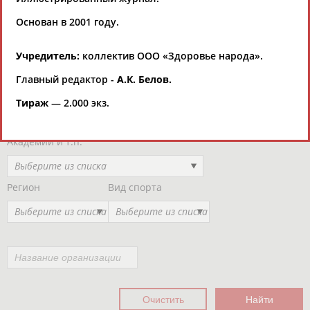
Региональные спортивные организации
РЕСУРСНАЯ ПЛОЩАДКА
Основан в 2001 году.
Просмотры
материалов
платформы за
Учредитель:
коллектив ООО «Здоровье народа».
сутки:
47140
Главный редактор -
А.К. Белов.
Выберите другой тип организаций
Тираж
— 2.000 экз.
Органы управления, федерации, ВУЗы,
Академии и т.п.
Выберите из списка
Регион
Вид спорта
Выберите из списка
Выберите из списка