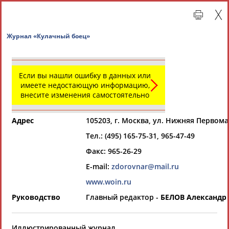
Журнал «Кулачный боец»
Если вы нашли ошибку в данных или
имеете недостающую информацию,
внесите изменения самостоятельно
Адрес
105203, г. Москва, ул. Нижняя Первома
Тел.: (495) 165-75-31, 965-47-49
Главная »
Региональные спортивные организации
Факс: 965-26-29
E-mail:
zdorovnar@mail.ru
СВОДНЫЕ ИНДЕКСЫ
www.woin.ru
Руководство
Главный редактор -
БЕЛОВ Александр
ТАБЛО АКТИВНОСТИ
Иллюстрированный журнал.