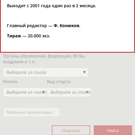
Региональные спортивные организации
Выходит с 2001 года один раз в 2 месяца.
РЕСУРСНАЯ ПЛОЩАДКА
Просмотры
материалов
платформы за
сутки:
Главный редактор —
Ф. Конюхов
.
47128
Тираж
— 20.000 экз.
Выберите другой тип организаций
Органы управления, федерации, ВУЗы,
Академии и т.п.
Выберите из списка
Регион
Вид спорта
Выберите из списка
Выберите из списка