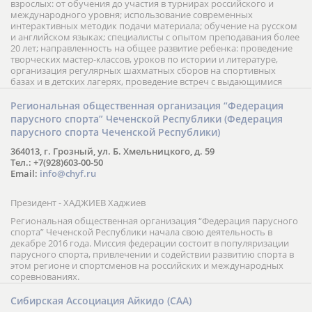
взрослых: от обучения до участия в турнирах российского и
международного уровня; использование современных
интерактивных методик подачи материала; обучение на русском
и английском языках; специалисты с опытом преподавания более
20 лет; направленность на общее развитие ребенка: проведение
творческих мастер-классов, уроков по истории и литературе,
организация регулярных шахматных сборов на спортивных
базах и в детских лагерях, проведение встреч с выдающимися
шахматистами; корпоративное обучение; онлайн обучение в
форме вебинаров и индивидуальных занятий, круглые столы
Региональная общественная организация “Федерация
российских и международных тренеров, организация фестивалей;
парусного спорта” Чеченской Республики (Федерация
онлайн трансляция мероприятий и турниров.
парусного спорта Чеченской Республики)
364013, г. Грозный, ул. Б. Хмельницкого, д. 59
Тел.: +7(928)603-00-50
Email:
info@chyf.ru
Президент - ХАДЖИЕВ Хаджиев
Региональная общественная организация “Федерация парусного
спорта” Чеченской Республики начала свою деятельность в
декабре 2016 года. Миссия федерации состоит в популяризации
парусного спорта, привлечении и содействии развитию спорта в
этом регионе и спортсменов на российских и международных
соревнованиях.
Сибирская Ассоциация Айкидо (САА)