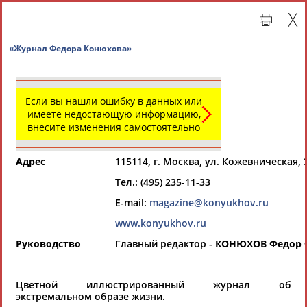
«Журнал Федора Конюхова»
Если вы нашли ошибку в данных или
имеете недостающую информацию,
внесите изменения самостоятельно
Адрес
115114, г. Москва, ул. Кожевническая, 3
Тел.: (495) 235-11-33
Главная »
Региональные спортивные организации
E-mail:
magazine@konyukhov.ru
www.konyukhov.ru
СВОДНЫЕ ИНДЕКСЫ
Руководство
Главный редактор -
КОНЮХОВ Федор 
ТАБЛО АКТИВНОСТИ
Цветной иллюстрированный журнал об
экстремальном образе жизни.