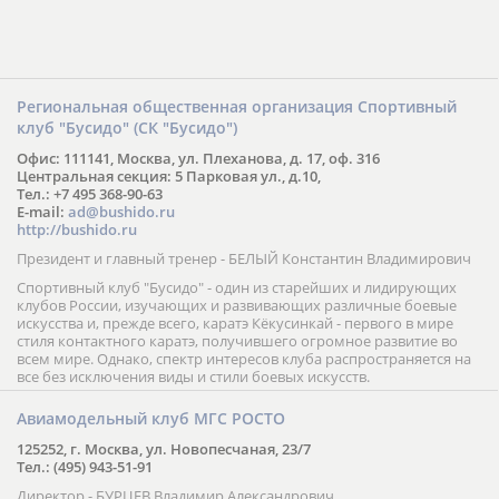
Региональная общественная организация Спортивный
клуб "Бусидо" (СК "Бусидо")
Офис: 111141, Москва, ул. Плеханова, д. 17, оф. 316
Центральная секция: 5 Парковая ул., д.10,
Тел.: +7 495 368-90-63
E-mail:
ad@bushido.ru
http://bushido.ru
Президент и главный тренер - БЕЛЫЙ Константин Владимирович
Спортивный клуб "Бусидо" - один из старейших и лидирующих
клубов России, изучающих и развивающих различные боевые
искусства и, прежде всего, каратэ Кёкусинкай - первого в мире
стиля контактного каратэ, получившего огромное развитие во
всем мире. Однако, спектр интересов клуба распространяется на
все без исключения виды и стили боевых искусств.
Авиамодельный клуб МГС РОСТО
125252, г. Москва, ул. Новопесчаная, 23/7
Тел.: (495) 943-51-91
Директор - БУРЦЕВ Владимир Александрович