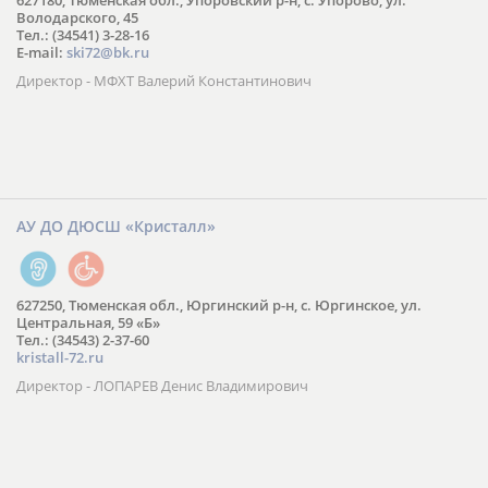
627180, Тюменская обл., Упоровский р-н, с. Упорово, ул.
Володарского, 45
Тел.: (34541) 3-28-16
E-mail:
ski72@bk.ru
Директор - МФХТ Валерий Константинович
АУ ДО ДЮСШ «Кристалл»
627250, Тюменская обл., Юргинский р-н, с. Юргинское, ул.
Центральная, 59 «Б»
Тел.: (34543) 2-37-60
kristall-72.ru
Директор - ЛОПАРЕВ Денис Владимирович