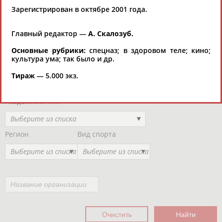
Региональные спортивные организации
Зарегистрирован в октябре 2001 года.
РЕСУРСНАЯ ПЛОЩАДКА
Просмотры
материалов
платформы за
Главный редактор —
А. Скалозуб.
сутки:
Основные рубрики:
спецназ; в здоровом теле; кино;
культура ума; так было и др.
Выберите другой тип организаций
Тираж
— 5.000 экз.
Органы управления, федерации, ВУЗы,
Академии и т.п.
Выберите из списка
Регион
Вид спорта
Выберите из списка
Выберите из списка