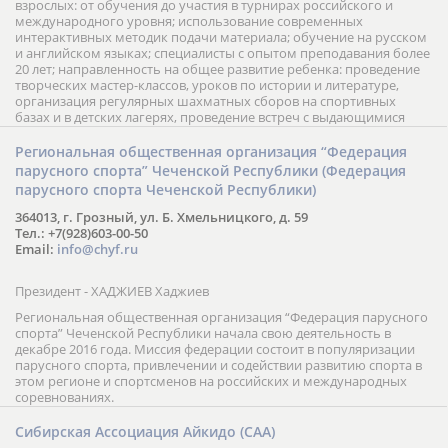
взрослых: от обучения до участия в турнирах российского и
международного уровня; использование современных
интерактивных методик подачи материала; обучение на русском
и английском языках; специалисты с опытом преподавания более
20 лет; направленность на общее развитие ребенка: проведение
творческих мастер-классов, уроков по истории и литературе,
организация регулярных шахматных сборов на спортивных
базах и в детских лагерях, проведение встреч с выдающимися
шахматистами; корпоративное обучение; онлайн обучение в
форме вебинаров и индивидуальных занятий, круглые столы
Региональная общественная организация “Федерация
российских и международных тренеров, организация фестивалей;
парусного спорта” Чеченской Республики (Федерация
онлайн трансляция мероприятий и турниров.
парусного спорта Чеченской Республики)
364013, г. Грозный, ул. Б. Хмельницкого, д. 59
Тел.: +7(928)603-00-50
Email:
info@chyf.ru
Президент - ХАДЖИЕВ Хаджиев
Региональная общественная организация “Федерация парусного
спорта” Чеченской Республики начала свою деятельность в
декабре 2016 года. Миссия федерации состоит в популяризации
парусного спорта, привлечении и содействии развитию спорта в
этом регионе и спортсменов на российских и международных
соревнованиях.
Сибирская Ассоциация Айкидо (САА)