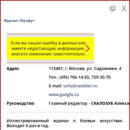
Журнал «Кунфу»
Если вы нашли ошибку в данных или
имеете недостающую информацию,
внесите изменения самостоятельно
Адрес
115487, г. Москва, ул. Садовники, 4
Тел.: (495) 786-14-55, 729-30-70
Главная »
Региональные спортивные организации
E-mail:
unfu@rambler.ru
www.gungfu.ru
СВОДНЫЕ ИНДЕКСЫ
Руководство
Главный редактор -
СКАЛОЗУБ Алекса
ТАБЛО АКТИВНОСТИ
Иллюстрированный журнал о боевых искусствах.
Выходит 6 раз в год.