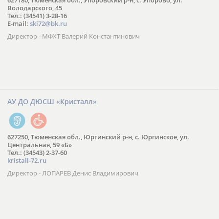
627180, Тюменская обл., Упоровский р-н, с. Упорово, ул.
Володарского, 45
Тел.: (34541) 3-28-16
E-mail:
ski72@bk.ru
Директор - МФХТ Валерий Константинович
АУ ДО ДЮСШ «Кристалл»
627250, Тюменская обл., Юргинский р-н, с. Юргинское, ул.
Центральная, 59 «Б»
Тел.: (34543) 2-37-60
kristall-72.ru
Директор - ЛОПАРЕВ Денис Владимирович