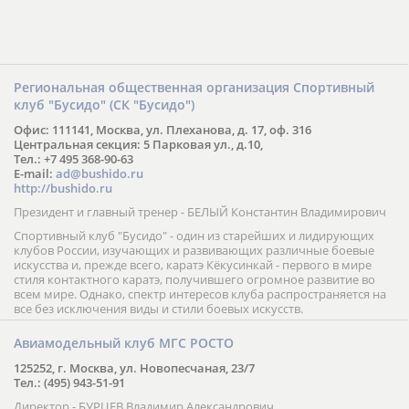
Региональная общественная организация Спортивный
клуб "Бусидо" (СК "Бусидо")
Офис: 111141, Москва, ул. Плеханова, д. 17, оф. 316
Центральная секция: 5 Парковая ул., д.10,
Тел.: +7 495 368-90-63
E-mail:
ad@bushido.ru
http://bushido.ru
Президент и главный тренер - БЕЛЫЙ Константин Владимирович
Спортивный клуб "Бусидо" - один из старейших и лидирующих
клубов России, изучающих и развивающих различные боевые
искусства и, прежде всего, каратэ Кёкусинкай - первого в мире
стиля контактного каратэ, получившего огромное развитие во
всем мире. Однако, спектр интересов клуба распространяется на
все без исключения виды и стили боевых искусств.
Авиамодельный клуб МГС РОСТО
125252, г. Москва, ул. Новопесчаная, 23/7
Тел.: (495) 943-51-91
Директор - БУРЦЕВ Владимир Александрович