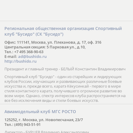
Региональная общественная организация Спортивный
клуб "Бусидо" (СК "Бусидо")
Офис: 111141, Москва, ул. Плеханова, д. 17, оф. 316
Центральная секция: 5 Парковая ул., д.10,
Тел.: +7 495 368-90-63
E-mail:
ad@bushido.ru
http://bushido.ru
Президент и главный тренер - БЕЛЫЙ Константин Владимирович
Спортивный клуб "Бусидо" - один из старейших и лидирующих
клубов России, изучающих и развивающих различные боевые
искусства и, прежде всего, каратэ Кёкусинкай - первого в мире
стиля контактного каратэ, получившего огромное развитие во
всем мире. Однако, спектр интересов клуба распространяется на
все без исключения виды и стили боевых искусств.
Авиамодельный клуб МГС РОСТО
125252, г. Москва, ул. Новопесчаная, 23/7
Тел.: (495) 943-51-91
Директор - БУРЦЕВ Владимир Александрович