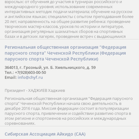
взрослых: от обучения до участия в турнирах российского и
международного уровня; использование современных
интерактивных методик подачи материала; обучение на русском
и английском языках; специалисты с опытом преподавания более
20 лет; направленность на общее развитие ребенка: проведение
творческих мастер-классов, уроков по истории и литературе,
организация регулярных шахматных сборов на спортивных
базах и в детских лагерях, проведение встреч с выдающимися
шахматистами; корпоративное обучение; онлайн обучение в
форме вебинаров и индивидуальных занятий, круглые столы
Региональная общественная организация “Федерация
российских и международных тренеров, организация фестивалей;
парусного спорта” Чеченской Республики (Федерация
онлайн трансляция мероприятий и турниров.
парусного спорта Чеченской Республики)
364013, г. Грозный, ул. Б. Хмельницкого, д. 59
Тел.: +7(928)603-00-50
Email:
info@chyf.ru
Президент - ХАДЖИЕВ Хаджиев
Региональная общественная организация “Федерация парусного
спорта” Чеченской Республики начала свою деятельность в
декабре 2016 года. Миссия федерации состоит в популяризации
парусного спорта, привлечении и содействии развитию спорта в
этом регионе и спортсменов на российских и международных
соревнованиях.
Сибирская Ассоциация Айкидо (САА)