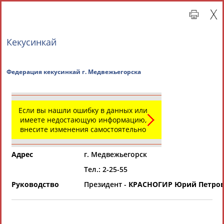
Кекусинкай
Федерация кекусинкай г. Медвежьегорска
Если вы нашли ошибку в данных или
имеете недостающую информацию,
внесите изменения самостоятельно
Главная »
Региональные спортивные организации
Адрес
г. Медвежьегорск
СВОДНЫЕ ИНДЕКСЫ
Тел.: 2-25-55
Руководство
Президент -
КРАСНОГИР Юрий Петро
ТАБЛО АКТИВНОСТИ