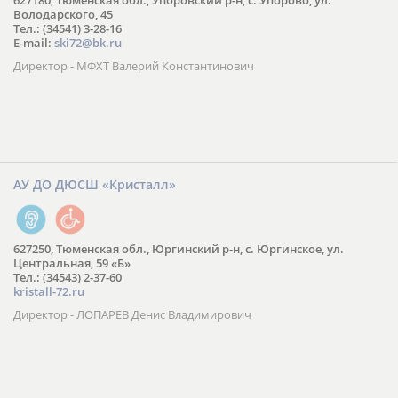
627180, Тюменская обл., Упоровский р-н, с. Упорово, ул.
Володарского, 45
Тел.: (34541) 3-28-16
E-mail:
ski72@bk.ru
Директор - МФХТ Валерий Константинович
АУ ДО ДЮСШ «Кристалл»
627250, Тюменская обл., Юргинский р-н, с. Юргинское, ул.
Центральная, 59 «Б»
Тел.: (34543) 2-37-60
kristall-72.ru
Директор - ЛОПАРЕВ Денис Владимирович