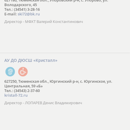
627180, Тюменская обл., Упоровский р-н, с. Упорово, ул.
Володарского, 45
Тел.: (34541) 3-28-16
E-mail:
ski72@bk.ru
Директор - МФХТ Валерий Константинович
АУ ДО ДЮСШ «Кристалл»
627250, Тюменская обл., Юргинский р-н, с. Юргинское, ул.
Центральная, 59 «Б»
Тел.: (34543) 2-37-60
kristall-72.ru
Директор - ЛОПАРЕВ Денис Владимирович