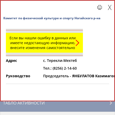
Комитет по физической культуре и спорту Ногайс
Если вы нашли ошибку в данных или
имеете недостающую информацию,
внесите изменения самостоятельно
Адрес
с. Терекли-Мехтеб
Тел.: (8256) 2-14-60
Главная »
Региональные спортивные организации
Руководство
Председатель -
ЯНБУЛАТОВ Казимаго
СВОДНЫЕ ИНДЕКСЫ
ТАБЛО АКТИВНОСТИ