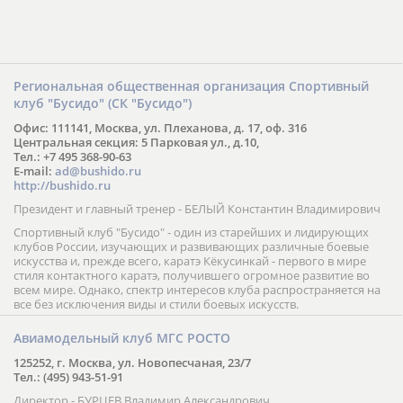
Региональная общественная организация Спортивный
клуб "Бусидо" (СК "Бусидо")
Офис: 111141, Москва, ул. Плеханова, д. 17, оф. 316
Центральная секция: 5 Парковая ул., д.10,
Тел.: +7 495 368-90-63
E-mail:
ad@bushido.ru
http://bushido.ru
Президент и главный тренер - БЕЛЫЙ Константин Владимирович
Спортивный клуб "Бусидо" - один из старейших и лидирующих
клубов России, изучающих и развивающих различные боевые
искусства и, прежде всего, каратэ Кёкусинкай - первого в мире
стиля контактного каратэ, получившего огромное развитие во
всем мире. Однако, спектр интересов клуба распространяется на
все без исключения виды и стили боевых искусств.
Авиамодельный клуб МГС РОСТО
125252, г. Москва, ул. Новопесчаная, 23/7
Тел.: (495) 943-51-91
Директор - БУРЦЕВ Владимир Александрович