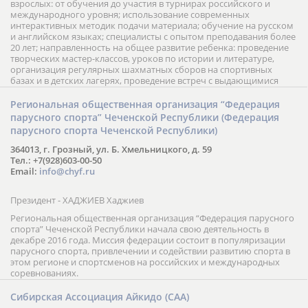
взрослых: от обучения до участия в турнирах российского и
международного уровня; использование современных
интерактивных методик подачи материала; обучение на русском
и английском языках; специалисты с опытом преподавания более
20 лет; направленность на общее развитие ребенка: проведение
творческих мастер-классов, уроков по истории и литературе,
организация регулярных шахматных сборов на спортивных
базах и в детских лагерях, проведение встреч с выдающимися
шахматистами; корпоративное обучение; онлайн обучение в
форме вебинаров и индивидуальных занятий, круглые столы
Региональная общественная организация “Федерация
российских и международных тренеров, организация фестивалей;
парусного спорта” Чеченской Республики (Федерация
онлайн трансляция мероприятий и турниров.
парусного спорта Чеченской Республики)
364013, г. Грозный, ул. Б. Хмельницкого, д. 59
Тел.: +7(928)603-00-50
Email:
info@chyf.ru
Президент - ХАДЖИЕВ Хаджиев
Региональная общественная организация “Федерация парусного
спорта” Чеченской Республики начала свою деятельность в
декабре 2016 года. Миссия федерации состоит в популяризации
парусного спорта, привлечении и содействии развитию спорта в
этом регионе и спортсменов на российских и международных
соревнованиях.
Сибирская Ассоциация Айкидо (САА)