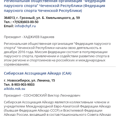
Региональная общественная организация “Федерация
российских и международных тренеров, организация фестивалей;
парусного спорта” Чеченской Республики (Федерация
онлайн трансляция мероприятий и турниров.
парусного спорта Чеченской Республики)
364013, г. Грозный, ул. Б. Хмельницкого, д. 59
Тел.: +7(928)603-00-50
Email:
info@chyf.ru
Президент - ХАДЖИЕВ Хаджиев
Региональная общественная организация “Федерация парусного
спорта” Чеченской Республики начала свою деятельность в
декабре 2016 года. Миссия федерации состоит в популяризации
парусного спорта, привлечении и содействии развитию спорта в
этом регионе и спортсменов на российских и международных
соревнованиях.
Сибирская Ассоциация Айкидо (САА)
г. Новосибирск, ул. Ленина, 15
Тел. 8-903-903-9003
aikido.nsk.su
Президент - СОСНОВСКИЙ Виктор Леонидович
Сибирская Ассоциация Айкидо является коллективным членом и
учредителем Международной Евро-Азиатской Федерации Айкидо
(бывшая Федерация Айкидо СССР) и Всестилевой Федерации
Айкидо России, входящей в состав Национального Совета Айкидо