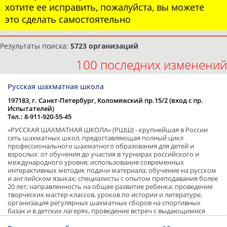
хотите ее исправить, пожалуйста, вы можете
это сделать самостоятельно
Результаты поиска:
5723 организаций
100 последних изменений
Русская шахматная школа
197183, г. Санкт-Петербург, Коломяжский пр.15/2 (вход с пр.
Испытателей)
Тел.: 8-911-920-55-45
«РУССКАЯ ШАХМАТНАЯ ШКОЛА» (РШШ) - крупнейшая в России
сеть шахматных школ, предоставляющая полный цикл
профессионального шахматного образования для детей и
взрослых: от обучения до участия в турнирах российского и
международного уровня; использование современных
интерактивных методик подачи материала; обучение на русском
и английском языках; специалисты с опытом преподавания более
20 лет; направленность на общее развитие ребенка: проведение
творческих мастер-классов, уроков по истории и литературе,
организация регулярных шахматных сборов на спортивных
базах и в детских лагерях, проведение встреч с выдающимися
шахматистами; корпоративное обучение; онлайн обучение в
форме вебинаров и индивидуальных занятий, круглые столы