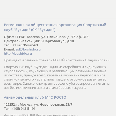
Региональная общественная организация Спортивный
клуб "Бусидо" (СК "Бусидо")
Офис: 111141, Москва, ул. Плеханова, д. 17, оф. 316
Центральная секция: 5 Парковая ул., д.10,
Тел.: +7 495 368-90-63
E-mail:
ad@bushido.ru
http://bushido.ru
Президент и главный тренер - БЕЛЫЙ Константин Владимирович
Спортивный клуб "Бусидо" - один из старейших и лидирующих
клубов России, изучающих и развивающих различные боевые
искусства и, прежде всего, каратэ Кёкусинкай - первого в мире
стиля контактного каратэ, получившего огромное развитие во
всем мире. Однако, спектр интересов клуба распространяется на
все без исключения виды и стили боевых искусств.
Авиамодельный клуб МГС РОСТО
125252, г. Москва, ул. Новопесчаная, 23/7
Тел.: (495) 943-51-91
Директор - БУРЦЕВ Владимир Александрович