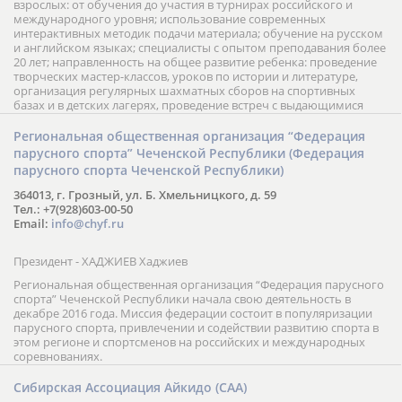
взрослых: от обучения до участия в турнирах российского и
международного уровня; использование современных
интерактивных методик подачи материала; обучение на русском
и английском языках; специалисты с опытом преподавания более
20 лет; направленность на общее развитие ребенка: проведение
творческих мастер-классов, уроков по истории и литературе,
организация регулярных шахматных сборов на спортивных
базах и в детских лагерях, проведение встреч с выдающимися
шахматистами; корпоративное обучение; онлайн обучение в
форме вебинаров и индивидуальных занятий, круглые столы
Региональная общественная организация “Федерация
российских и международных тренеров, организация фестивалей;
парусного спорта” Чеченской Республики (Федерация
онлайн трансляция мероприятий и турниров.
парусного спорта Чеченской Республики)
364013, г. Грозный, ул. Б. Хмельницкого, д. 59
Тел.: +7(928)603-00-50
Email:
info@chyf.ru
Президент - ХАДЖИЕВ Хаджиев
Региональная общественная организация “Федерация парусного
спорта” Чеченской Республики начала свою деятельность в
декабре 2016 года. Миссия федерации состоит в популяризации
парусного спорта, привлечении и содействии развитию спорта в
этом регионе и спортсменов на российских и международных
соревнованиях.
Сибирская Ассоциация Айкидо (САА)