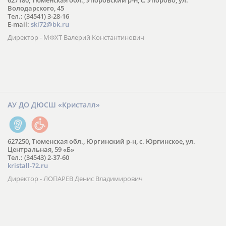
627180, Тюменская обл., Упоровский р-н, с. Упорово, ул.
Володарского, 45
Тел.: (34541) 3-28-16
E-mail:
ski72@bk.ru
Директор - МФХТ Валерий Константинович
АУ ДО ДЮСШ «Кристалл»
627250, Тюменская обл., Юргинский р-н, с. Юргинское, ул.
Центральная, 59 «Б»
Тел.: (34543) 2-37-60
kristall-72.ru
Директор - ЛОПАРЕВ Денис Владимирович