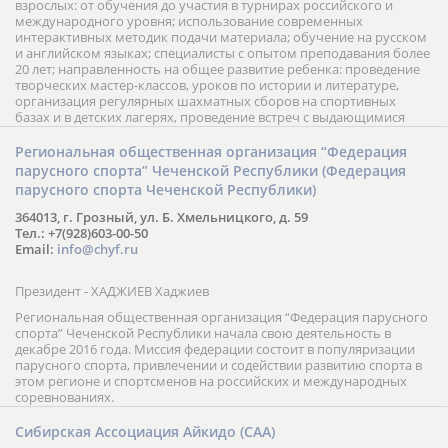
взрослых: от обучения до участия в турнирах российского и
международного уровня; использование современных
интерактивных методик подачи материала; обучение на русском
и английском языках; специалисты с опытом преподавания более
20 лет; направленность на общее развитие ребенка: проведение
творческих мастер-классов, уроков по истории и литературе,
организация регулярных шахматных сборов на спортивных
базах и в детских лагерях, проведение встреч с выдающимися
шахматистами; корпоративное обучение; онлайн обучение в
форме вебинаров и индивидуальных занятий, круглые столы
Региональная общественная организация “Федерация
российских и международных тренеров, организация фестивалей;
парусного спорта” Чеченской Республики (Федерация
онлайн трансляция мероприятий и турниров.
парусного спорта Чеченской Республики)
364013, г. Грозный, ул. Б. Хмельницкого, д. 59
Тел.: +7(928)603-00-50
Email:
info@chyf.ru
Президент - ХАДЖИЕВ Хаджиев
Региональная общественная организация “Федерация парусного
спорта” Чеченской Республики начала свою деятельность в
декабре 2016 года. Миссия федерации состоит в популяризации
парусного спорта, привлечении и содействии развитию спорта в
этом регионе и спортсменов на российских и международных
соревнованиях.
Сибирская Ассоциация Айкидо (САА)