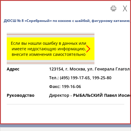
ДЮСШ № 8 «Серебряный» по хоккею с шайбой, фи
Если вы нашли ошибку в данных или
имеете недостающую информацию,
внесите изменения самостоятельно
Адрес
123154, г. Москва, ул. Генерала Глаголев
Тел.: (495) 199-17-65, 199-25-80
Главная »
Региональные спортивные организации
Факс: 199-16-06
Руководство
Директор -
РЫБАЛЬСКИЙ Павел Иоси
СВОДНЫЕ ИНДЕКСЫ
ТАБЛО АКТИВНОСТИ