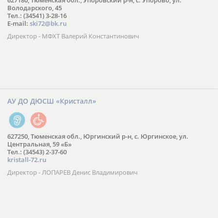
627180, Тюменская обл., Упоровский р-н, с. Упорово, ул.
Володарского, 45
Тел.: (34541) 3-28-16
E-mail:
ski72@bk.ru
Директор - МФХТ Валерий Константинович
АУ ДО ДЮСШ «Кристалл»
627250, Тюменская обл., Юргинский р-н, с. Юргинское, ул.
Центральная, 59 «Б»
Тел.: (34543) 2-37-60
kristall-72.ru
Директор - ЛОПАРЕВ Денис Владимирович