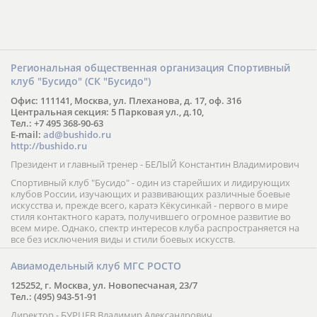
Региональная общественная организация Спортивный
клуб "Бусидо" (СК "Бусидо")
Офис: 111141, Москва, ул. Плеханова, д. 17, оф. 316
Центральная секция: 5 Парковая ул., д.10,
Тел.: +7 495 368-90-63
E-mail:
ad@bushido.ru
http://bushido.ru
Президент и главный тренер - БЕЛЫЙ Константин Владимирович
Спортивный клуб "Бусидо" - один из старейших и лидирующих
клубов России, изучающих и развивающих различные боевые
искусства и, прежде всего, каратэ Кёкусинкай - первого в мире
стиля контактного каратэ, получившего огромное развитие во
всем мире. Однако, спектр интересов клуба распространяется на
все без исключения виды и стили боевых искусств.
Авиамодельный клуб МГС РОСТО
125252, г. Москва, ул. Новопесчаная, 23/7
Тел.: (495) 943-51-91
Директор - БУРЦЕВ Владимир Александрович