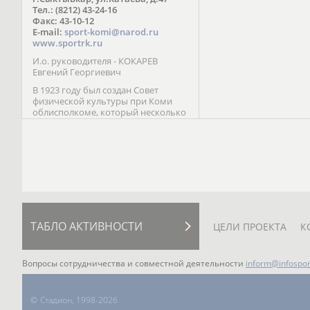
Паралимпийских играх 
Тел.: (8212) 43-24-16
Лейк-Сити (2002) 5-е ме
Факс: 43-10-12
E-mail:
sport-komi@narod.ru
www.sportrk.ru
И.о. руководителя - КОКАРЕВ
Евгений Георгиевич
В 1923 году был создан Совет
физической культуры при Коми
облисполкоме, который несколько
раз реорганизовывался; с 1994 года
существует как Министерство
физической культуры, спорта и
туризма Республики Коми.
ТАБЛО АКТИВНОСТИ
ЦЕЛИ ПРОЕКТА
К
Вопросы сотрудничества и совместной деятельности
inform@infospor
©
Стадион, 1998-2026