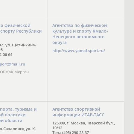
по физической
Агентство по физической
 спорту Республики
культуре и спорту Ямало-
Ненецкого автономного
округа
ыл, ул. Щетинкина-
25
http://www.yamal-sport.ru/
 2-06-64
9
port@mail.ru
 ООРЖАК Мерген
спорта, туризма и
Агентство спортивной
й политики
информации ИТАР-ТАСС
ой области
125009, г. Москва, Тверской бул.,
10/12
-Сахалинск, ул. К.
Тел.: (495) 290-28-37