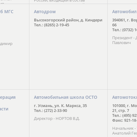
России, входящей в состав
ия
Национального Совета Айкидо
ченской
России, президентом которого
уб МГС
Автодром
Автомобил
ою
является С. В. Киреенко
 2016 года.
Высокогорский район, д. Киндери
394061, г. В
тоит в
Тел.: (8265) 2-19-45
66
ого спорта,
Тел.: (0732) 
твии
Президент -
м регионе и
Павлович
ских и
адимир
нованиях.
ерация
Автомобильная школа ОСТО
Автомоток
г. Усмань, ул. К. Маркса, 35
101000, г. М
асти
Тел.: (272) 2-33-90
21, стр. 7
Тел.: (495) 9
Директор - НОРТОВ В.Д.
Факс: 921-18
Начальник 
Анатолий Ге