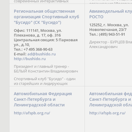
современных интерактивных
организация “Федерац
методик подачи материала;
парусного спорта” Че
обучение на русском и английском
Региональная общественная
Авиамодельный кл
Республики начала св
языках; специалисты с опытом
организация Спортивный клуб
РОСТО
деятельность в декабре
преподавания более 20 лет;
"Бусидо" (СК "Бусидо")
Миссия федерации сос
направленность на общее
125252, г. Москва, ул.
популяризации парусн
развитие ребенка: проведение
Новопесчаная, 23/7
Офис: 111141, Москва, ул.
привлечении и содейс
творческих мастер-классов, уроков
Тел.: (495) 943-51-91
Плеханова, д. 17, оф. 316
развитию спорта в это
по истории и литературе,
Центральная секция: 5 Парковая
спортсменов на россий
Директор - БУРЦЕВ Вл
организация регулярных
ул., д.10,
международных сорев
Александрович
шахматных сборов на спортивных
Тел.: +7 495 368-90-63
базах и в детских лагерях,
E-mail:
ad@bushido.ru
проведение встреч с выдающимися
http://bushido.ru
шахматистами; корпоративное
Президент и главный тренер -
обучение; онлайн обучение в
БЕЛЫЙ Константин Владимирович
форме вебинаров и
индивидуальных занятий, круглые
Спортивный клуб "Бусидо" - один
столы российских и
из старейших и лидирующих
международных тренеров,
клубов России, изучающих и
организация фестивалей; онлайн
развивающих различные боевые
Автомобильная Федерация
Автомобильная фед
трансляция мероприятий и
искусства и, прежде всего, каратэ
Санкт-Петербурга и
Санкт-Петербурга и
турниров.
Кёкусинкай - первого в мире стиля
Ленинградской области
Ленинградской обл
контактного каратэ, получившего
огромное развитие во всем
http://afspb.org.ru/
http://afspb.org.ru/
мире. Однако, спектр интересов
клуба распространяется на все без
исключения виды и стили боевых
искусств.