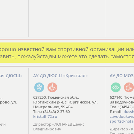
орошо известной вам спортивной организации ил
авить, пожалуйста,вы можете это сделать самосто
кая ДЮСШ»
АУ ДО ДЮСШ «Кристалл»
АУ ДО МО
.,
627250, Тюменская обл.,
627140, Тюме
рово, ул.
Юргинский р-н, с. Юргинское, ул.
Заводоуковск
Центральная, 59 «Б»
Тел.: (34542)
Тел.: (34543) 2-37-60
​E-mail:
dussh
kristall-72.ru
zavodoukovs
sportsckhola
рий
Директор - ЛОПАРЕВ Денис
Владимирович
Директор - 
Геннадьеви