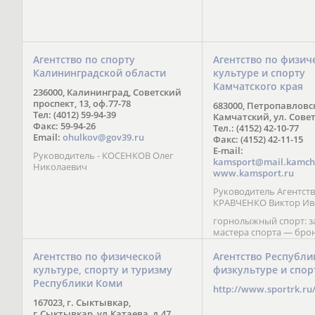
Агентство по спорту
Агентство по физич
Калининградской области
культуре и спорту
Камчатского края
236000, Калининград, Советский
проспект, 13, оф.77-78
683000, Петропавловс
Тел: (4012) 59-94-39
Камчатский, ул. Совет
Факс: 59-94-26
Тел.: (4152) 42-10-77
Email:
ohulkov@gov39.ru
Факс: (4152) 42-11-15
E-mail:
Руководитель - КОСЕНКОВ Олег
kamsport@mail.kamch
Николаевич
www.kamsport.ru
Руководитель Агентств
КРАВЧЕНКО Виктор Ив
горнолыжный спорт: 
мастера спорта — бро
призер Кубка мира (199
обладатель Кубка Европ
Агентство по физической
Агентство Республи
Зеленская; бронзовый
культуре, спорту и туризму
физкультуре и спор
Паралимпийских игр в 
Республики Коми
Сити (2002) А. Мошкин;
http://www.sportrk.ru
спорта международного
167023, г. Сыктывкар,
Мирясова, занявшая н
г.Сыктывкар, ул.Катаева, д.47