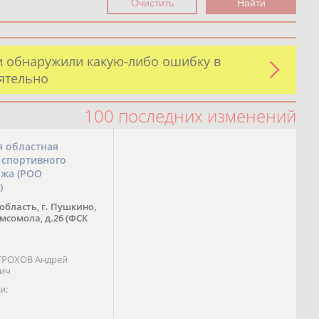
и обнаружили какую-либо ошибку в
оятельно
100 последних изменений
я областная
 спортивного
ожа (РОО
)
область, г. Пушкино,
омсомола, д.26 (ФСК
 ТРОХОВ Андрей
вич
и: