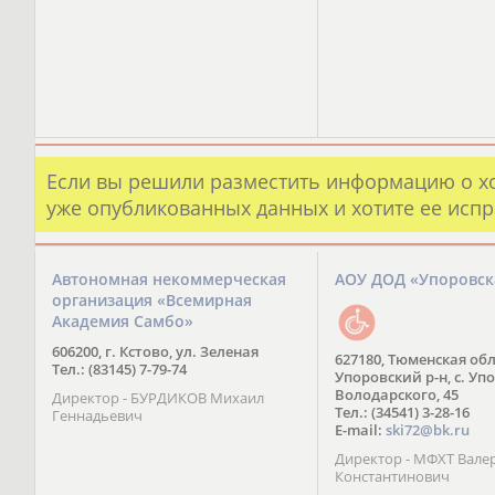
Если вы решили разместить информацию о х
уже опубликованных данных и хотите ее испр
Автономная некоммерческая
АОУ ДОД «Упоровс
организация «Всемирная
Академия Самбо»
606200, г. Кстово, ул. Зеленая
627180, Тюменская обл
Тел.: (83145) 7-79-74
Упоровский р-н, с. Упо
Володарского, 45
Директор - БУРДИКОВ Михаил
Тел.: (34541) 3-28-16
Геннадьевич
E-mail:
ski72@bk.ru
Директор - МФХТ Вале
Константинович