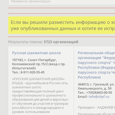
Если вы решили разместить информацию о х
уже опубликованных данных и хотите ее испр
Результаты поиска:
5723 организаций
Русская шахматная школа
Региональная обще
организация “Феде
197183, г. Санкт-Петербург,
парусного спорта” 
Коломяжский пр.15/2 (вход с пр.
Республики (Федер
Испытателей)
Тел.: 8-911-920-55-45
парусного спорта Ч
Республики)
«РУССКАЯ ШАХМАТНАЯ ШКОЛА»
(РШШ) - крупнейшая в России сеть
364013, г. Грозный, ул.
шахматных школ,
Хмельницкого, д. 59
предоставляющая полный цикл
Тел.: +7(928)603-00-50
профессионального шахматного
Email:
info@chyf.ru
образования для детей и взрослых:
от обучения до участия в турнирах
Президент - ХАДЖИЕВ 
российского и международного
уровня; использование
Региональная общест