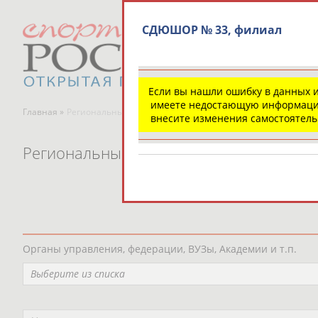
СДЮШОР № 33, филиал
Если вы нашли ошибку в данных 
имеете недостающую информаци
Главная »
Региональные спортивные организации
внесите изменения самостоятел
Региональные спортивные организаци
Органы управления, федерации, ВУЗы, Академии и т.п.
Выберите из списка