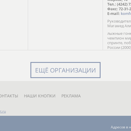
в Солт-
Тел.: (4242) 
сто;
Факс: 72-31-
E-mail:
komf
Руководите
Магамед Ал
лыжные гонк
чемпион мир
спринте, по
России (2000
команды Рос
мастер спор
класса, сер
Универсиады
ЕЩЁ ОРГАНИЗАЦИИ
Кубка России
мастер спор
первенств Ро
юниорской 
России Е. Кр
ОНТАКТЫ
НАШИ КНОПКИ
РЕКЛАМА
t.ru
Адресов в 