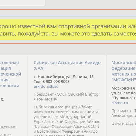
орошо известной вам спортивной организации ил
авить, пожалуйста, вы можете это сделать самост
ственная
Сибирская Ассоциация Айкидо
Московска
рация
(САА)
федерация
Чеченской
метания н
г. Новосибирск, ул. Ленина, 15
ация
"МОФСМН"
Тел. 8-903-903-9003
еченской
aikido.nsk.su
Московская 
ул. 50 лет К
Президент - СОСНОВСКИЙ Виктор
"Пушкино").
Леонидович
 Б.
rfsmn.ru
Сибирская Ассоциация Айкидо
Президент -
является коллективным членом и
Александро
учредителем Международной
Евро-Азиатской Федерации Айкидо
Цели и задач
(бывшая Федерация Айкидо СССР)
Хаджиев
и Всестилевой Федерации Айкидо
венная