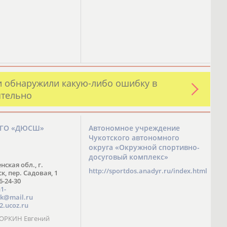
и обнаружили какую-либо ошибку в
ятельно
ЗГО «ДЮСШ»
Автономное учреждение
Чукотского автономного
округа «Окружной спортивно-
досуговый комплекс»
нская обл., г.
http://sportdos.anadyr.ru/index.html
, пер. Садовая, 1
 6-24-30
1-
k@mail.ru
2.ucoz.ru
КОРКИН Евгений
ч