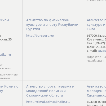
еской
Агентство по физической
Агентство 
культуре и спорту Республики
культуре и
Бурятия
Тыва
к-
http://bursport.ru/
667000, Кыз
ская, 35
Кравченко, 
Тел.: (39422)
Факс: 2-33-0
E-mail:
tuvas
atka.ru
Директор -
Чылбаевич
а -
анович
заслуженные
нзовый
7),
ы (2002) В.
ки Коми по
Агентство спорта, туризма и
Агентство 
 призер
ту
молодежной политики
молодежно
Солт-Лейк-
Сахалинской области
Сахалинск
 мастер
/
 класса О.
http://stimol.admsakhalin.ru/
693020, Южно
а
Маркса, 16