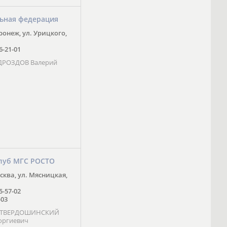
ьная федерация
оронеж, ул. Урицкого,
16-21-01
 ДРОЗДОВ Валерий
луб МГС РОСТО
осква, ул. Мясницкая,
25-57-02
-03
- ТВЕРДОШИНСКИЙ
оргиевич