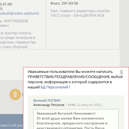
Факс: 291-83-56
72-21-50
25
Зам. главного редактора службы
ozkult@iadm.sakhalin
ТАСС-спорт - БАНЦЕКИНА М.В.
ль- МАГОМЕДОВ
иевич
и: мастер спорта,
а среди юниоров в
бедитель первенства
), член сборной
сии С. Новиков;
та международного
ебряный призер
 (1999), победитель
 (1999) В. Разницын;
Уважаемые пользователи Вы можете написать
та, победитель
ПРИВЕТСТВИЕ/ПОЗДРАВЛЕНИЕ/СООБЩЕНИЕ любой
ссии (1999, 2000), член
персоне, информация о которой содержится в
сборной команды
нашей
БД Персоналий
!
авцова;
Виталий ЛОГВИН
Александр Петухов
|
11:41
, 02 августа 2026 |
Уважаемый Виталий Николаевич!
От всей души желаю Вам неизменного
благополучия, прекрасного настроения и
новостной рассылке: 996
неиссякаемого оптимизма. Пусть Ваша