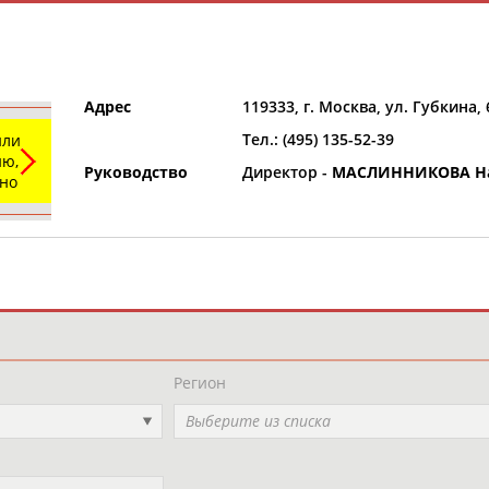
Адрес
119333, г. Москва, ул. Губкина, 
Тел.: (495) 135-52-39
или
ю,
Руководство
Директор -
МАСЛИННИКОВА На
ьно
и
РЕСУРСНАЯ ПЛОЩАДКА
ТАБЛО АК
Регион
Выберите из списка