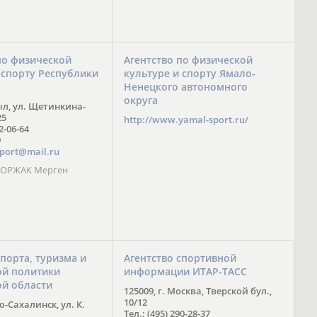
по физической
Агентство по физической
 спорту Республики
культуре и спорту Ямало-
Ненецкого автономного
округа
ыл, ул. Щетинкина-
25
http://www.yamal-sport.ru/
 2-06-64
9
port@mail.ru
 ООРЖАК Мерген
спорта, туризма и
Агентство спортивной
й политики
информации ИТАР-ТАСС
ой области
125009, г. Москва, Тверской бул.,
10/12
-Сахалинск, ул. К.
Тел.: (495) 290-28-37