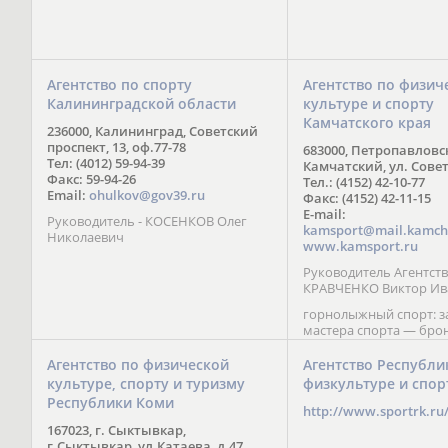
Агентство по спорту
Агентство по физич
Калининградской области
культуре и спорту
Камчатского края
236000, Калининград, Советский
проспект, 13, оф.77-78
683000, Петропавловс
Тел: (4012) 59-94-39
Камчатский, ул. Совет
Факс: 59-94-26
Тел.: (4152) 42-10-77
Email:
ohulkov@gov39.ru
Факс: (4152) 42-11-15
E-mail:
Руководитель - КОСЕНКОВ Олег
kamsport@mail.kamch
Николаевич
www.kamsport.ru
Руководитель Агентств
КРАВЧЕНКО Виктор Ив
горнолыжный спорт: 
мастера спорта — бро
призер Кубка мира (199
обладатель Кубка Европ
Агентство по физической
Агентство Республи
Зеленская; бронзовый
культуре, спорту и туризму
физкультуре и спор
Паралимпийских игр в 
Республики Коми
Сити (2002) А. Мошкин;
http://www.sportrk.ru
спорта международного
167023, г. Сыктывкар,
Мирясова, занявшая н
г.Сыктывкар, ул.Катаева, д.47