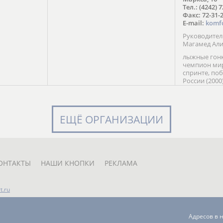
в Солт-
Тел.: (4242) 
сто;
Факс: 72-31-
E-mail:
komf
Руководите
Магамед Ал
лыжные гонк
чемпион мир
спринте, по
России (2000
команды Рос
мастер спор
класса, сер
Универсиады
ЕЩЁ ОРГАНИЗАЦИИ
Кубка России
мастер спор
первенств Ро
юниорской 
России Е. Кр
ОНТАКТЫ
НАШИ КНОПКИ
РЕКЛАМА
t.ru
Адресов в 