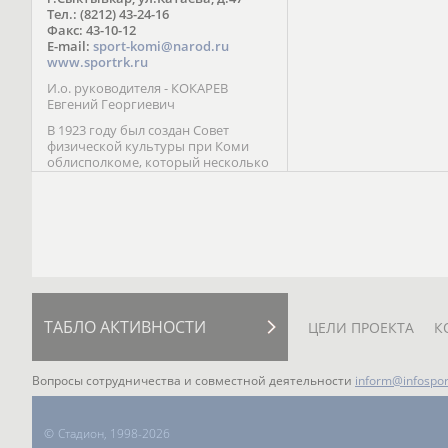
Паралимпийских играх 
Тел.: (8212) 43-24-16
Лейк-Сити (2002) 5-е ме
Факс: 43-10-12
E-mail:
sport-komi@narod.ru
www.sportrk.ru
И.о. руководителя - КОКАРЕВ
Евгений Георгиевич
В 1923 году был создан Совет
физической культуры при Коми
облисполкоме, который несколько
раз реорганизовывался; с 1994 года
существует как Министерство
физической культуры, спорта и
туризма Республики Коми.
ТАБЛО АКТИВНОСТИ
ЦЕЛИ ПРОЕКТА
К
Вопросы сотрудничества и совместной деятельности
inform@infospor
©
Стадион, 1998-2026