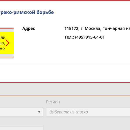
греко-римской борьбе
Адрес
115172, г. Москва, Гончарная наб
Тел.: (495) 915-64-01
или
ю,
ьно
и
РЕСУРСНАЯ ПЛОЩАДКА
ТАБЛО АК
Регион
Выберите из списка