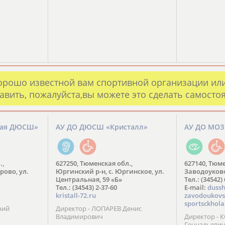
орошо известной вам спортивной организации ил
авить, пожалуйста,вы можете это сделать самосто
кая ДЮСШ»
АУ ДО ДЮСШ «Кристалл»
АУ ДО МО
.,
627250, Тюменская обл.,
627140, Тюме
рово, ул.
Юргинский р-н, с. Юргинское, ул.
Заводоуковск
Центральная, 59 «Б»
Тел.: (34542)
Тел.: (34543) 2-37-60
​E-mail:
dussh
kristall-72.ru
zavodoukovs
sportsckhola
рий
Директор - ЛОПАРЕВ Денис
Владимирович
Директор - 
Геннадьеви