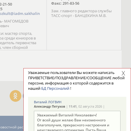
Факс: 291-83-56
72-21-50
25
Зам. главного редактора службы
ozkult@iadm.sakhalin
ТАСС-спорт - БАНЦЕКИНА М.В.
ль- МАГОМЕДОВ
иевич
и: мастер спорта,
а среди юниоров в
бедитель первенства
), член сборной
сии С. Новиков;
та международного
ебряный призер
 (1999), победитель
 (1999) В. Разницын;
Уважаемые пользователи Вы можете написать
та, победитель
ПРИВЕТСТВИЕ/ПОЗДРАВЛЕНИЕ/СООБЩЕНИЕ любой
ссии (1999, 2000), член
персоне, информация о которой содержится в
сборной команды
нашей
БД Персоналий
!
авцова;
Виталий ЛОГВИН
Александр Петухов
|
11:41
, 02 августа 2026 |
Уважаемый Виталий Николаевич!
От всей души желаю Вам неизменного
благополучия, прекрасного настроения и
новостной рассылке: 996
неиссякаемого оптимизма. Пусть Ваша