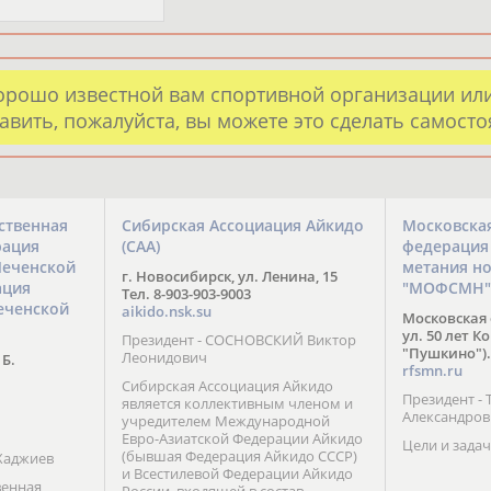
орошо известной вам спортивной организации ил
авить, пожалуйста, вы можете это сделать самост
ственная
Сибирская Ассоциация Айкидо
Московска
рация
(САА)
федерация
Чеченской
метания н
г. Новосибирск, ул. Ленина, 15
ация
"МОФСМН"
Тел. 8-903-903-9003
еченской
aikido.nsk.su
Московская 
ул. 50 лет К
Президент - СОСНОВСКИЙ Виктор
"Пушкино").
Леонидович
 Б.
rfsmn.ru
Сибирская Ассоциация Айкидо
Президент -
является коллективным членом и
Александро
учредителем Международной
Евро-Азиатской Федерации Айкидо
Цели и задач
(бывшая Федерация Айкидо СССР)
Хаджиев
и Всестилевой Федерации Айкидо
венная