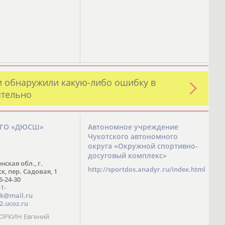
и обнаружили какую-либо ошибку в
ятельно
ЗГО «ДЮСШ»
Автономное учреждение
Чукотского автономного
округа «Окружной спортивно-
досуговый комплекс»
нская обл., г.
http://sportdos.anadyr.ru/index.html
, пер. Садовая, 1
 6-24-30
1-
k@mail.ru
2.ucoz.ru
КОРКИН Евгений
ч