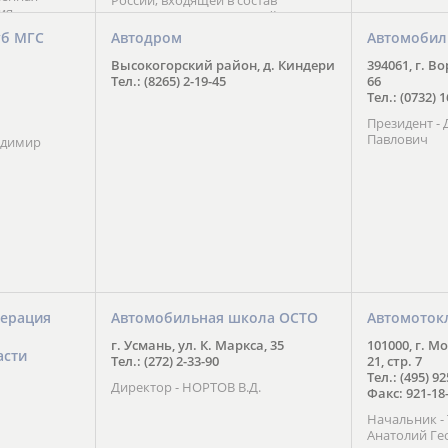
России, входящей в состав
ия
Национального Совета Айкидо
ченской
России, президентом которого
уб МГС
Автодром
Автомобил
ою
является С. В. Киреенко
 2016 года.
Высокогорский район, д. Киндери
394061, г. В
тоит в
Тел.: (8265) 2-19-45
66
ого спорта,
Тел.: (0732) 
твии
Президент -
м регионе и
Павлович
ских и
адимир
нованиях.
ерация
Автомобильная школа ОСТО
Автомоток
г. Усмань, ул. К. Маркса, 35
101000, г. М
асти
Тел.: (272) 2-33-90
21, стр. 7
Тел.: (495) 9
Директор - НОРТОВ В.Д.
Факс: 921-18
Начальник 
Анатолий Ге