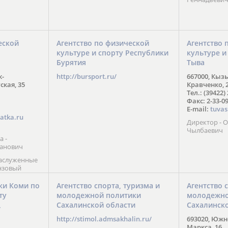
еской
Агентство по физической
Агентство 
культуре и спорту Республики
культуре и
Бурятия
Тыва
к-
http://bursport.ru/
667000, Кыз
ская, 35
Кравченко, 
Тел.: (39422)
Факс: 2-33-0
E-mail:
tuvas
atka.ru
Директор -
Чылбаевич
а -
анович
заслуженные
нзовый
7),
ы (2002) В.
ки Коми по
Агентство спорта, туризма и
Агентство 
 призер
ту
молодежной политики
молодежно
Солт-Лейк-
Сахалинской области
Сахалинск
 мастер
/
 класса О.
http://stimol.admsakhalin.ru/
693020, Южно
а
Маркса, 16