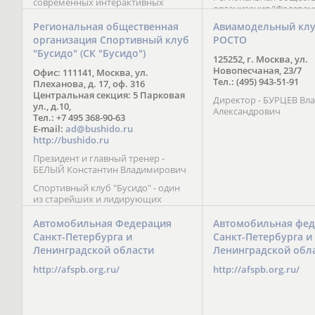
современных интерактивных
организация “Федерац
методик подачи материала;
парусного спорта” Че
обучение на русском и английском
Региональная общественная
Авиамодельный кл
Республики начала св
языках; специалисты с опытом
организация Спортивный клуб
РОСТО
деятельность в декабре
преподавания более 20 лет;
"Бусидо" (СК "Бусидо")
Миссия федерации сос
направленность на общее
125252, г. Москва, ул.
популяризации парусн
развитие ребенка: проведение
Новопесчаная, 23/7
Офис: 111141, Москва, ул.
привлечении и содейс
творческих мастер-классов, уроков
Тел.: (495) 943-51-91
Плеханова, д. 17, оф. 316
развитию спорта в это
по истории и литературе,
Центральная секция: 5 Парковая
спортсменов на россий
Директор - БУРЦЕВ Вл
организация регулярных
ул., д.10,
международных сорев
Александрович
шахматных сборов на спортивных
Тел.: +7 495 368-90-63
базах и в детских лагерях,
E-mail:
ad@bushido.ru
проведение встреч с выдающимися
http://bushido.ru
шахматистами; корпоративное
Президент и главный тренер -
обучение; онлайн обучение в
БЕЛЫЙ Константин Владимирович
форме вебинаров и
индивидуальных занятий, круглые
Спортивный клуб "Бусидо" - один
столы российских и
из старейших и лидирующих
международных тренеров,
клубов России, изучающих и
организация фестивалей; онлайн
развивающих различные боевые
Автомобильная Федерация
Автомобильная фед
трансляция мероприятий и
искусства и, прежде всего, каратэ
Санкт-Петербурга и
Санкт-Петербурга и
турниров.
Кёкусинкай - первого в мире стиля
Ленинградской области
Ленинградской обл
контактного каратэ, получившего
огромное развитие во всем
http://afspb.org.ru/
http://afspb.org.ru/
мире. Однако, спектр интересов
клуба распространяется на все без
исключения виды и стили боевых
искусств.