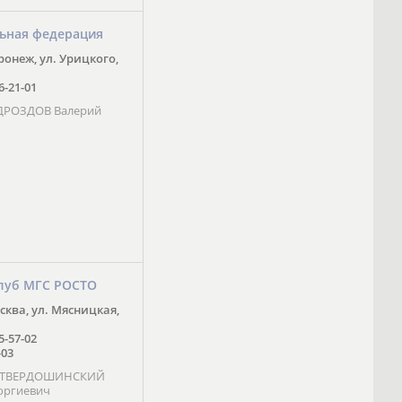
ьная федерация
оронеж, ул. Урицкого,
16-21-01
 ДРОЗДОВ Валерий
луб МГС РОСТО
осква, ул. Мясницкая,
25-57-02
-03
- ТВЕРДОШИНСКИЙ
оргиевич