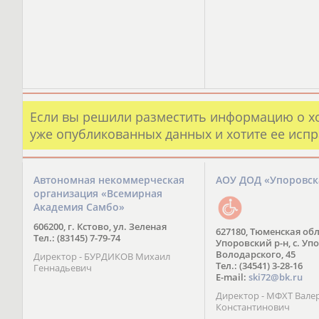
Если вы решили разместить информацию о х
уже опубликованных данных и хотите ее испр
Автономная некоммерческая
АОУ ДОД «Упоровс
организация «Всемирная
Академия Самбо»
606200, г. Кстово, ул. Зеленая
627180, Тюменская обл
Тел.: (83145) 7-79-74
Упоровский р-н, с. Упо
Володарского, 45
Директор - БУРДИКОВ Михаил
Тел.: (34541) 3-28-16
Геннадьевич
E-mail:
ski72@bk.ru
Директор - МФХТ Вале
Константинович