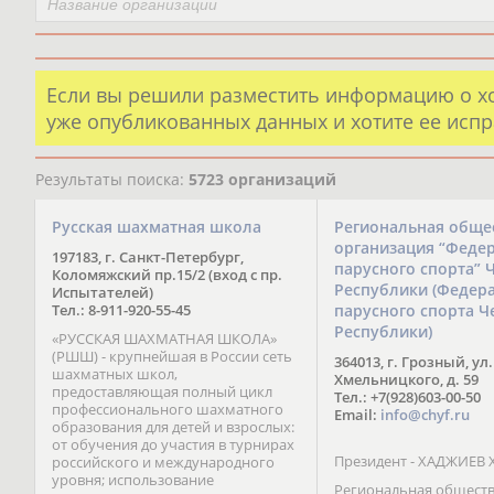
Если вы решили разместить информацию о х
уже опубликованных данных и хотите ее испр
Результаты поиска:
5723 организаций
Русская шахматная школа
Региональная обще
организация “Феде
197183, г. Санкт-Петербург,
парусного спорта” 
Коломяжский пр.15/2 (вход с пр.
Республики (Федер
Испытателей)
Тел.: 8-911-920-55-45
парусного спорта Ч
Республики)
«РУССКАЯ ШАХМАТНАЯ ШКОЛА»
(РШШ) - крупнейшая в России сеть
364013, г. Грозный, ул.
шахматных школ,
Хмельницкого, д. 59
предоставляющая полный цикл
Тел.: +7(928)603-00-50
профессионального шахматного
Email:
info@chyf.ru
образования для детей и взрослых:
от обучения до участия в турнирах
Президент - ХАДЖИЕВ 
российского и международного
уровня; использование
Региональная общест