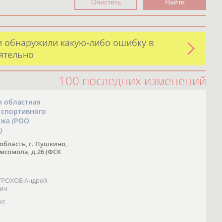
и обнаружили какую-либо ошибку в
оятельно
100 последних изменений
я областная
 спортивного
ожа (РОО
)
область, г. Пушкино,
омсомола, д.26 (ФСК
 ТРОХОВ Андрей
вич
и: