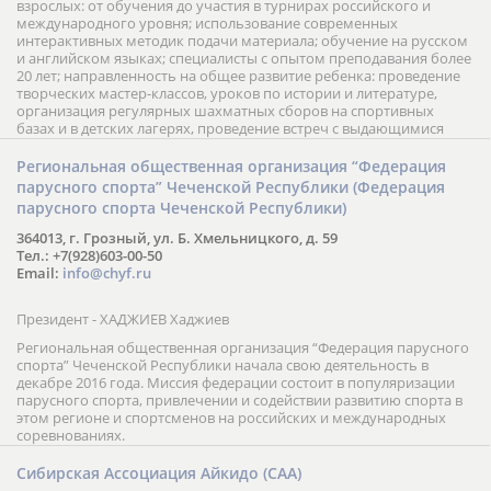
взрослых: от обучения до участия в турнирах российского и
международного уровня; использование современных
интерактивных методик подачи материала; обучение на русском
и английском языках; специалисты с опытом преподавания более
20 лет; направленность на общее развитие ребенка: проведение
творческих мастер-классов, уроков по истории и литературе,
организация регулярных шахматных сборов на спортивных
базах и в детских лагерях, проведение встреч с выдающимися
шахматистами; корпоративное обучение; онлайн обучение в
форме вебинаров и индивидуальных занятий, круглые столы
Региональная общественная организация “Федерация
российских и международных тренеров, организация фестивалей;
парусного спорта” Чеченской Республики (Федерация
онлайн трансляция мероприятий и турниров.
парусного спорта Чеченской Республики)
364013, г. Грозный, ул. Б. Хмельницкого, д. 59
Тел.: +7(928)603-00-50
Email:
info@chyf.ru
Президент - ХАДЖИЕВ Хаджиев
Региональная общественная организация “Федерация парусного
спорта” Чеченской Республики начала свою деятельность в
декабре 2016 года. Миссия федерации состоит в популяризации
парусного спорта, привлечении и содействии развитию спорта в
этом регионе и спортсменов на российских и международных
соревнованиях.
Сибирская Ассоциация Айкидо (САА)