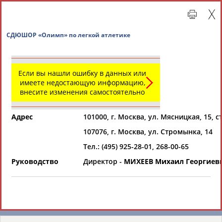
СДЮШОР «Олимп» по легкой атлетике
Если вы нашли ошибку в данных или
имеете недостающую информацию,
внесите изменения самостоятельно
Адрес
101000, г. Москва, ул. Мясницкая, 15, ст
107076, г. Москва, ул. Стромынка, 14
Главная »
Региональные спортивные организации
Тел.: (495) 925-28-01, 268-00-65
Руководство
Директор -
МИХЕЕВ Михаил Георгиев
СВОДНЫЕ ИНДЕКСЫ
ТАБЛО АКТИВНОСТИ