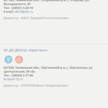
627180, Тюменская обл., Упоровский р-н, с. Упорово, ул.
Володарского, 45
Тел.: (34541) 3-28-16
E-mail:
ski72@bk.ru
Директор - МФХТ Валерий Константинович
АУ ДО ДЮСШ «Кристалл»
627250, Тюменская обл., Юргинский р-н, с. Юргинское, ул.
Центральная, 59 «Б»
Тел.: (34543) 2-37-60
kristall-72.ru
Директор - ЛОПАРЕВ Денис Владимирович