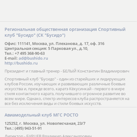
Региональная общественная организация Спортивный
клуб "Бусидо" (СК "Бусидо")
Офис: 111141, Москва, ул. Плеханова, д. 17, оф. 316
Центральная секция: 5 Парковая ул., д.10,
Тел.: +7 495 368-90-63
E-mail:
ad@bushido.ru
http://bushido.ru
Президент и главный тренер - БЕЛЫЙ Константин Владимирович
Спортивный клуб "Бусидо" - один из старейших и лидирующих
клубов России, изучающих и развивающих различные боевые
искусства и, прежде всего, каратэ Кёкусинкай - первого в мире
стиля контактного каратэ, получившего огромное развитие во
всем мире. Однако, спектр интересов клуба распространяется на
все без исключения виды и стили боевых искусств.
Авиамодельный клуб МГС РОСТО
125252, г. Москва, ул. Новопесчаная, 23/7
Тел.: (495) 943-51-91
Директор - БУРЦЕВ Владимир Александрович