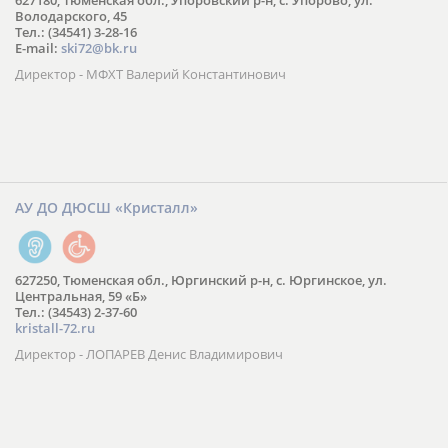
627180, Тюменская обл., Упоровский р-н, с. Упорово, ул.
Володарского, 45
Тел.: (34541) 3-28-16
E-mail:
ski72@bk.ru
Директор - МФХТ Валерий Константинович
АУ ДО ДЮСШ «Кристалл»
627250, Тюменская обл., Юргинский р-н, с. Юргинское, ул.
Центральная, 59 «Б»
Тел.: (34543) 2-37-60
kristall-72.ru
Директор - ЛОПАРЕВ Денис Владимирович