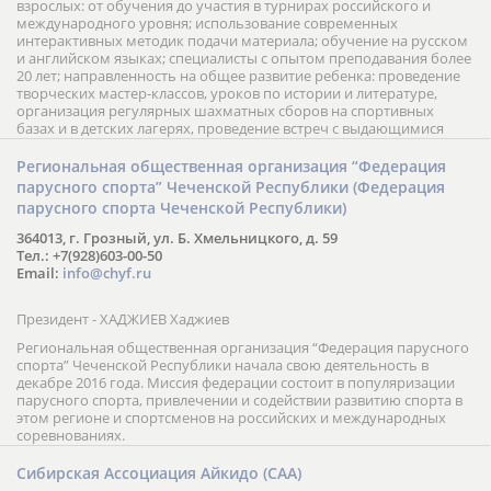
взрослых: от обучения до участия в турнирах российского и
международного уровня; использование современных
интерактивных методик подачи материала; обучение на русском
и английском языках; специалисты с опытом преподавания более
20 лет; направленность на общее развитие ребенка: проведение
творческих мастер-классов, уроков по истории и литературе,
организация регулярных шахматных сборов на спортивных
базах и в детских лагерях, проведение встреч с выдающимися
шахматистами; корпоративное обучение; онлайн обучение в
форме вебинаров и индивидуальных занятий, круглые столы
Региональная общественная организация “Федерация
российских и международных тренеров, организация фестивалей;
парусного спорта” Чеченской Республики (Федерация
онлайн трансляция мероприятий и турниров.
парусного спорта Чеченской Республики)
364013, г. Грозный, ул. Б. Хмельницкого, д. 59
Тел.: +7(928)603-00-50
Email:
info@chyf.ru
Президент - ХАДЖИЕВ Хаджиев
Региональная общественная организация “Федерация парусного
спорта” Чеченской Республики начала свою деятельность в
декабре 2016 года. Миссия федерации состоит в популяризации
парусного спорта, привлечении и содействии развитию спорта в
этом регионе и спортсменов на российских и международных
соревнованиях.
Сибирская Ассоциация Айкидо (САА)