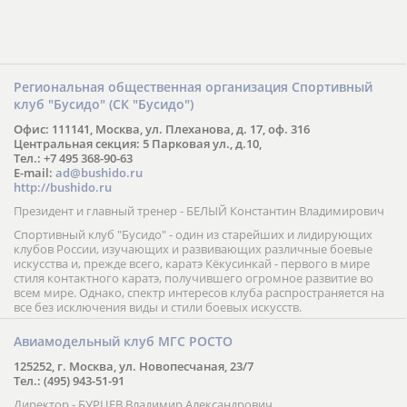
Региональная общественная организация Спортивный
клуб "Бусидо" (СК "Бусидо")
Офис: 111141, Москва, ул. Плеханова, д. 17, оф. 316
Центральная секция: 5 Парковая ул., д.10,
Тел.: +7 495 368-90-63
E-mail:
ad@bushido.ru
http://bushido.ru
Президент и главный тренер - БЕЛЫЙ Константин Владимирович
Спортивный клуб "Бусидо" - один из старейших и лидирующих
клубов России, изучающих и развивающих различные боевые
искусства и, прежде всего, каратэ Кёкусинкай - первого в мире
стиля контактного каратэ, получившего огромное развитие во
всем мире. Однако, спектр интересов клуба распространяется на
все без исключения виды и стили боевых искусств.
Авиамодельный клуб МГС РОСТО
125252, г. Москва, ул. Новопесчаная, 23/7
Тел.: (495) 943-51-91
Директор - БУРЦЕВ Владимир Александрович