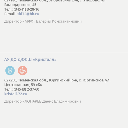
627180, Тюменская обл., Упоровский р-н, с. Упорово, ул.
Володарского, 45
Тел.: (34541) 3-28-16
E-mail:
ski72@bk.ru
Директор - МФХТ Валерий Константинович
АУ ДО ДЮСШ «Кристалл»
627250, Тюменская обл., Юргинский р-н, с. Юргинское, ул.
Центральная, 59 «Б»
Тел.: (34543) 2-37-60
kristall-72.ru
Директор - ЛОПАРЕВ Денис Владимирович