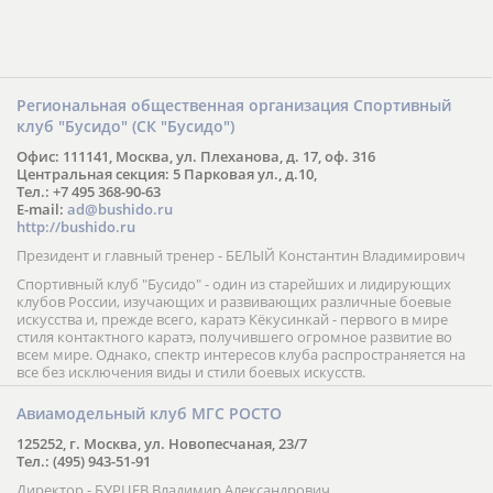
Региональная общественная организация Спортивный
клуб "Бусидо" (СК "Бусидо")
Офис: 111141, Москва, ул. Плеханова, д. 17, оф. 316
Центральная секция: 5 Парковая ул., д.10,
Тел.: +7 495 368-90-63
E-mail:
ad@bushido.ru
http://bushido.ru
Президент и главный тренер - БЕЛЫЙ Константин Владимирович
Спортивный клуб "Бусидо" - один из старейших и лидирующих
клубов России, изучающих и развивающих различные боевые
искусства и, прежде всего, каратэ Кёкусинкай - первого в мире
стиля контактного каратэ, получившего огромное развитие во
всем мире. Однако, спектр интересов клуба распространяется на
все без исключения виды и стили боевых искусств.
Авиамодельный клуб МГС РОСТО
125252, г. Москва, ул. Новопесчаная, 23/7
Тел.: (495) 943-51-91
Директор - БУРЦЕВ Владимир Александрович