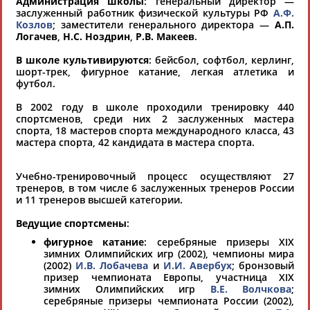
Администрация школы
: генеральный директор —
Региональные спортивные организации
заслуженный работник физической культуры РФ
А.Ф.
РЕСУРСНАЯ ПЛОЩАДКА
Просмотры
Козлов
; заместители генерального директора —
А.П.
материалов
Логачев
,
Н.С. Ноздрин
,
Р.В. Макеев
.
платформы за
сутки:
В школе культивируются
: бейсбол, софтбол, керлинг,
шорт-трек, фигурное катание, легкая атлетика и
Выберите другой тип организаций
футбол.
В 2002 году в школе проходили тренировку 440
спортсменов, среди них 2 заслуженных мастера
Органы управления, федерации, ВУЗы,
спорта, 18 мастеров спорта международного класса, 43
Академии и т.п.
мастера спорта, 42 кандидата в мастера спорта.
Выберите из списка
Учебно-тренировочный процесс осуществляют 27
Регион
Вид спорта
тренеров, в том числе 6 заслуженных тренеров России
и 11 тренеров высшей категории.
Выберите из списка
Выберите из списка
Ведущие спортсмены
:
фигурное катание
: серебряные призеры XIX
зимних Олимпийских игр (2002), чемпионы мира
(2002)
И.В. Лобачева
и
И.И. Авербух
; бронзовый
призер чемпионата Европы, участница XIX
зимних Олимпийских игр
В.Е. Волчкова
;
серебряные призеры чемпионата России (2002),