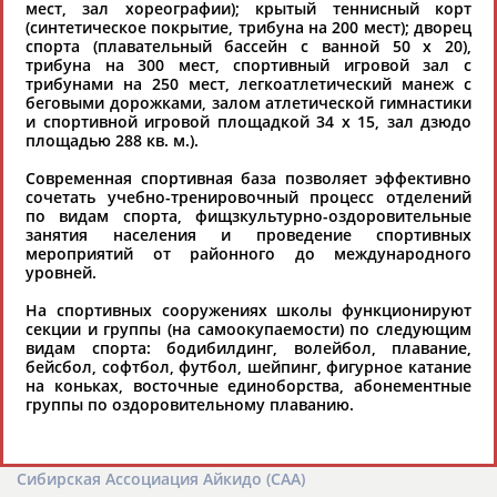
взрослых: от обучения до участия в турнирах российского и
мест, зал хореографии); крытый теннисный корт
международного уровня; использование современных
(синтетическое покрытие, трибуна на 200 мест); дворец
интерактивных методик подачи материала; обучение на русском
спорта (плавательный бассейн с ванной 50 х 20),
и английском языках; специалисты с опытом преподавания более
трибуна на 300 мест, спортивный игровой зал с
20 лет; направленность на общее развитие ребенка: проведение
трибунами на 250 мест, легкоатлетический манеж с
творческих мастер-классов, уроков по истории и литературе,
беговыми дорожками, залом атлетической гимнастики
организация регулярных шахматных сборов на спортивных
и спортивной игровой площадкой 34 х 15, зал дзюдо
базах и в детских лагерях, проведение встреч с выдающимися
площадью 288 кв. м.).
шахматистами; корпоративное обучение; онлайн обучение в
форме вебинаров и индивидуальных занятий, круглые столы
Региональная общественная организация “Федерация
Современная спортивная база позволяет эффективно
российских и международных тренеров, организация фестивалей;
парусного спорта” Чеченской Республики (Федерация
сочетать учебно-тренировочный процесс отделений
онлайн трансляция мероприятий и турниров.
парусного спорта Чеченской Республики)
по видам спорта, фищзкультурно-оздоровительные
занятия населения и проведение спортивных
364013, г. Грозный, ул. Б. Хмельницкого, д. 59
мероприятий от районного до международного
Тел.: +7(928)603-00-50
уровней.
Email:
info@chyf.ru
На спортивных сооружениях школы функционируют
Президент - ХАДЖИЕВ Хаджиев
секции и группы (на самоокупаемости) по следующим
видам спорта: бодибилдинг, волейбол, плавание,
Региональная общественная организация “Федерация парусного
бейсбол, софтбол, футбол, шейпинг, фигурное катание
спорта” Чеченской Республики начала свою деятельность в
на коньках, восточные единоборства, абонементные
декабре 2016 года. Миссия федерации состоит в популяризации
группы по оздоровительному плаванию.
парусного спорта, привлечении и содействии развитию спорта в
этом регионе и спортсменов на российских и международных
соревнованиях.
Сибирская Ассоциация Айкидо (САА)