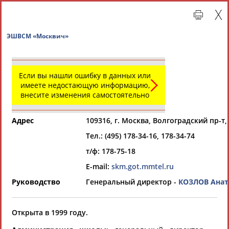
ЭШВСМ «Москвич»
Если вы нашли ошибку в данных или
имеете недостающую информацию,
внесите изменения самостоятельно
Адрес
109316, г. Москва, Волгоградский пр-т,
Тел.: (495) 178-34-16, 178-34-74
Главная »
Региональные спортивные организации
т/ф: 178-75-18
E-mail:
skm.got.mmtel.ru
СВОДНЫЕ ИНДЕКСЫ
Руководство
Генеральный директор -
КОЗЛОВ Ана
ТАБЛО АКТИВНОСТИ
Открыта в 1999 году.