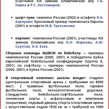
участники XIX зимних Олимпийских игр
Т.А.
Навка
и
Р.С. Костомаров
;
Если вы решили разместить информацию о
шорт-трек
: чемпион России (2002) в эстафете
Я.Н.
хорошо известной вам спортивной
Карпухин
; бронзовый призер чемпионата Европы
(2001) в эстафете
М.В. Третьякова
;
организации или обнаружили какую-либо
ошибку в уже опубликованных данных и
керлинг
: чемпионки России (2001), участницы XIX
хотите ее исправить, пожалуйста, вы можете
зимних Олимпийских игр
О.Н. Жаркова
,
А.Ю.
это сделать самостоятельно
Скултан
,
Н.Х. Езех
.
Сборные команды ЭШВСМ по бейсболу
— призеры
чемпионатов России (2000, 2001) и победители Кубка
Результаты поиска:
5723 организаций
Европейской бейсбольной конфедерации (группа Б,
2001), по софтболу — призеры чемпионатов России
100 последних изменений
(2000, 2001) и Кубка России (2001).
Русская шахматная школа
В спортивный комплекс школы входят
: стадион
(центральная спортивная арена с трибунами на 8000
197183, г. Санкт-Петербург, Коломяжский пр.15/2 (вход с пр.
мест, 2 травяных футбольных поля, гаревое
Испытателей)
футбольное поле, легкоатлетические дорожки,
Тел.: 8-911-920-55-45
стандартное бейсбольно-софтбольное поле,
теннисные корты с асфальтовым и земляным
«РУССКАЯ ШАХМАТНАЯ ШКОЛА» (РШШ) - крупнейшая в России
сеть шахматных школ, предоставляющая полный цикл
покрытием); ледовый дворец спорта (спортивная арена
профессионального шахматного образования для детей и
с искусственным льдом 1830 кв. м. с трибуной на 1000