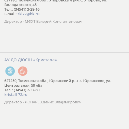
627180, Тюменская обл., Упоровский р-н, с. Упорово, ул.
Володарского, 45
Тел.: (34541) 3-28-16
E-mail:
ski72@bk.ru
Директор - МФХТ Валерий Константинович
АУ ДО ДЮСШ «Кристалл»
627250, Тюменская обл., Юргинский р-н, с. Юргинское, ул.
Центральная, 59 «Б»
Тел.: (34543) 2-37-60
kristall-72.ru
Директор - ЛОПАРЕВ Денис Владимирович