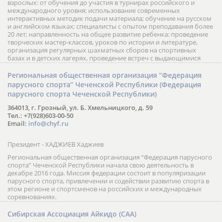
взрослых: от обучения до участия в турнирах российского и
международного уровня; использование современных
интерактивных методик подачи материала; обучение на русском
и английском языках; специалисты с опытом преподавания более
20 лет; направленность на общее развитие ребенка: проведение
творческих мастер-классов, уроков по истории и литературе,
организация регулярных шахматных сборов на спортивных
базах и в детских лагерях, проведение встреч с выдающимися
шахматистами; корпоративное обучение; онлайн обучение в
форме вебинаров и индивидуальных занятий, круглые столы
Региональная общественная организация “Федерация
российских и международных тренеров, организация фестивалей;
парусного спорта” Чеченской Республики (Федерация
онлайн трансляция мероприятий и турниров.
парусного спорта Чеченской Республики)
364013, г. Грозный, ул. Б. Хмельницкого, д. 59
Тел.: +7(928)603-00-50
Email:
info@chyf.ru
Президент - ХАДЖИЕВ Хаджиев
Региональная общественная организация “Федерация парусного
спорта” Чеченской Республики начала свою деятельность в
декабре 2016 года. Миссия федерации состоит в популяризации
парусного спорта, привлечении и содействии развитию спорта в
этом регионе и спортсменов на российских и международных
соревнованиях.
Сибирская Ассоциация Айкидо (САА)