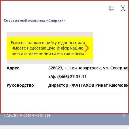
Спортивный комплекс «Спартак»
Если вы нашли ошибку в данных или
имеете недостающую информацию,
внесите изменения самостоятельно
Адрес
628623, г. Нижневартовск, ул. Северная
т/ф: (3466) 27-35-11
Главная »
Региональные спортивные организации
Руководство
Директор -
ФАТТАХОВ Ринат Каюмови
СВОДНЫЕ ИНДЕКСЫ
ТАБЛО АКТИВНОСТИ