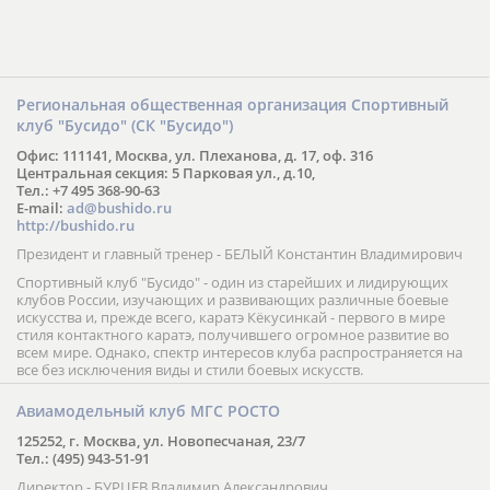
Региональная общественная организация Спортивный
клуб "Бусидо" (СК "Бусидо")
Офис: 111141, Москва, ул. Плеханова, д. 17, оф. 316
Центральная секция: 5 Парковая ул., д.10,
Тел.: +7 495 368-90-63
E-mail:
ad@bushido.ru
http://bushido.ru
Президент и главный тренер - БЕЛЫЙ Константин Владимирович
Спортивный клуб "Бусидо" - один из старейших и лидирующих
клубов России, изучающих и развивающих различные боевые
искусства и, прежде всего, каратэ Кёкусинкай - первого в мире
стиля контактного каратэ, получившего огромное развитие во
всем мире. Однако, спектр интересов клуба распространяется на
все без исключения виды и стили боевых искусств.
Авиамодельный клуб МГС РОСТО
125252, г. Москва, ул. Новопесчаная, 23/7
Тел.: (495) 943-51-91
Директор - БУРЦЕВ Владимир Александрович