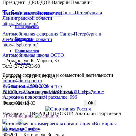
Президент - ДРОЗДОВ Валерий Павлович
Табло активности
Автомобильная Федерация Санкт-Петербурга и
Ленинградской области
http://afspb.org.ru/
Цели проекта
Автомобильная федерация Санкт-Петербурга и
Контакты
Ленинградской области
http://afspb.org.ru/
Наши кнопки
Автомобильная школа ОСТО
г. Усмань, ул. К. Маркса, 35
Реклама
Тел.: (272) 2-33-90
Вопросы сотрудничества и совместной деятельности
Директор - НОРТОВ В.Д.
inform@infosport.ru
©
Стадион, 1998-2026
Автомотоклуб МГС РОСТО
Разработка и поддержка ООО НАИТ «Стадион»
101000, г. Москва, ул. Мясницкая, 21, стр. 7
Адресов в новостной рассылке: 996
Тел.: (495) 925-57-02
Подпишись
Факс: 921-18-03
Начальник - ТВЕРДОШИНСКИЙ Анатолий Георгиевич
в публикациях
Автономная некоммерческая организация «Всемирная
Академия Самбо»
606200, г. Кстово, ул. Зеленая