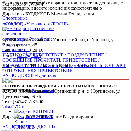
Если вы нашли ошибку в данных или имеете недостающую
Тел.: (83145) 7-79-74
информацию, внесите изменения самостоятельно
Директор - БУРДИКОВ Михаил Геннадьевич
Спортивные
новости и
АОУ ДОД «Упоровская ДЮСШ»
комментарии
Российские
спортивные
организации
Российские
627180, Тюменская обл., Упоровский р-н, с. Упорово, ул.
спортсмены,
Володарского, 45
специалисты
Тел.: (34541) 3-28-16
НАПИСАТЬ ПРИВЕТСТВИЕ / ПОЗДРАВЛЕНИЕ /
E-mail:
ski72@bk.ru
СООБЩЕНИЕ
ПРОЧИТАТЬ ПРИВЕТСТВИЕ /
ПОЗДРАВЛЕНИЕ / СООБЩЕНИЕ
ЗАПРОСИТЬ КОНТАКТ
Директор - МФХТ Валерий Константинович
ОТПРАВИТЕЛЯ ПРИВЕТСТВИЯ
АУ ДО ДЮСШ «Кристалл»
СЕГОДНЯ ДЕНЬ РОЖДЕНИЯ У ПЕРСОН ИЗ МИРА СПОРТА (33
ПЕРСОНАЛИЙ)
Весь список
627250, Тюменская обл., Юргинский р-н, с. Юргинское, ул.
Центральная, 59 «Б»
Тел.: (34543) 2-37-60
kristall-72.ru
Директор - ЛОПАРЕВ Денис Владимирович
Харис
АУ ДО МОЗГО «ДЮСШ»
ЮНИЧЕВ