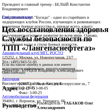
Президент и главный тренер - БЕЛЫЙ Константин
Владимирович
Ещё организации
Спортивный клуб "Бусидо" - один из старейших и
лидирующих клубов России, изучающих и развивающих
различные боевые искусства и, прежде всего, каратэ
Цех восстановления здоровья
Кёкусинкай - первого в мире стиля контактного каратэ,
получившего огромное развитие во всем мире. Однако,
Службы безопасности по
спектр интересов клуба распространяется на все без
исключения виды и стили боевых искусств.
ТПП «Лангепаснефтегаз»
Авиамодельный клуб МГС РОСТО
125252, г. Москва, ул. Новопесчаная, 23/7
Тел.: (495) 943-51-91
Если вы нашли ошибку в данных или имеете
недостающую информацию, внесите изменения
Директор - БУРЦЕВ Владимир Александрович
самостоятельно
Автодром
Высокогорский район, д. Киндери
628672, г. Лангепас, ул. Белорусское ш., 7
Адрес
Тел.: (8265) 2-19-45
т/ф: (277) 3-08-05
Факс: 3-00-25
Автомобильная федерация
394061, г. Воронеж, ул. Урицкого, 66
Руководитель -
ТАБАКОВ Олег
Руководство
Тел.: (0732) 16-21-01
Александрович