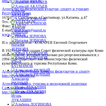
http://www.yamal-sport.ru/
Агентство по физической культуре, спорту и туризму
Алексей
Республики Коми
АКАТЬЕВ
167023, г. Сыктывкар, г.Сыктывкар, ул.Катаева, д.47
Тел.: (8212) 43-24-16
Факс: 43-10-12
Алексей
E-mail:
sport-komi@narod.ru
АЛИПОВ
www.sportrk.ru
И.о. руководителя - КОКАРЕВ Евгений Георгиевич
Наталья
ЗЕРНОВА
В 1923 году был создан Совет физической культуры при Коми
облисполкоме, который несколько раз реорганизовывался; с
1994 года существует как Министерство физической
Юрий
культуры, спорта и туризма Республики Коми.
БАТМАНОВ
Агентство Республики Коми по физкультуре и спорту
http://www.sportrk.ru/
Александр
РИДНЫЙ
Агентство спорта, туризма и молодежной политики
Сахалинской области
http://stimol.admsakhalin.ru/
Игорь
ЛУКАШИН