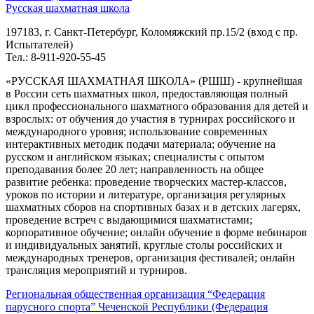
Русская шахматная школа
197183, г. Санкт-Петербург, Коломяжский пр.15/2 (вход с пр.
Испытателей)
Тел.: 8-911-920-55-45
«РУССКАЯ ШАХМАТНАЯ ШКОЛА» (РШШ) - крупнейшая
в России сеть шахматных школ, предоставляющая полный
цикл профессионального шахматного образования для детей и
взрослых: от обучения до участия в турнирах российского и
международного уровня; использование современных
интерактивных методик подачи материала; обучение на
русском и английском языках; специалисты с опытом
преподавания более 20 лет; направленность на общее
развитие ребенка: проведение творческих мастер-классов,
уроков по истории и литературе, организация регулярных
шахматных сборов на спортивных базах и в детских лагерях,
проведение встреч с выдающимися шахматистами;
корпоративное обучение; онлайн обучение в форме вебинаров
и индивидуальных занятий, круглые столы российских и
международных тренеров, организация фестивалей; онлайн
трансляция мероприятий и турниров.
Региональная общественная организация “Федерация
парусного спорта” Чеченской Республики (Федерация