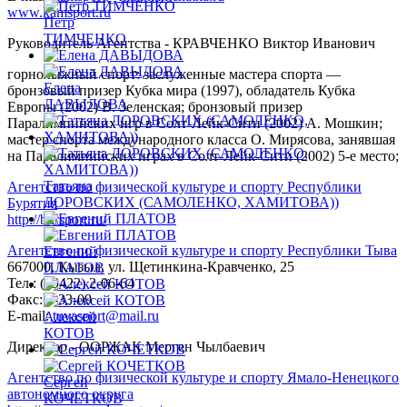
www.kamsport.ru
Петр
ТИМЧЕНКО
Руководитель Агентства - КРАВЧЕНКО Виктор Иванович
горнолыжный спорт: заслуженные мастера спорта —
Елена
бронзовый призер Кубка мира (1997), обладатель Кубка
ДАВЫДОВА
Европы (2002) В. Зеленская; бронзовый призер
Паралимпийских игр в Солт-Лейк-Сити (2002) А. Мошкин;
мастер спорта международного класса О. Мирясова, занявшая
на Паралимпийских играх в Солт-Лейк-Сити (2002) 5-е место;
Татьяна
Агентство по физической культуре и спорту Республики
ДОРОВСКИХ (САМОЛЕНКО, ХАМИТОВА))
Бурятия
http://bursport.ru/
Агентство по физической культуре и спорту Республики Тыва
Евгений
667000, Кызыл, ул. Щетинкина-Кравченко, 25
ПЛАТОВ
Тел.: (39422) 2-06-64
Факс: 2-33-09
E-mail:
tuvasport@mail.ru
Алексей
КОТОВ
Директор - ООРЖАК Мерген Чылбаевич
Агентство по физической культуре и спорту Ямало-Ненецкого
Сергей
автономного округа
КОЧЕТКОВ