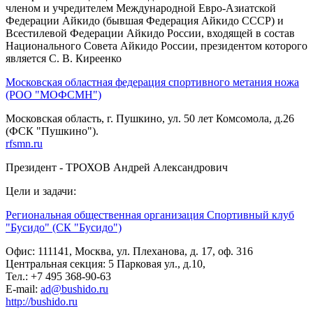
членом и учредителем Международной Евро-Азиатской
Федерации Айкидо (бывшая Федерация Айкидо СССР) и
Всестилевой Федерации Айкидо России, входящей в состав
Национального Совета Айкидо России, президентом которого
является С. В. Киреенко
Московская областная федерация спортивного метания ножа
(РОО "МОФСМН")
Московская область, г. Пушкино, ул. 50 лет Комсомола, д.26
(ФСК "Пушкино").
rfsmn.ru
Президент - ТРОХОВ Андрей Александрович
Цели и задачи:
Региональная общественная организация Спортивный клуб
"Бусидо" (СК "Бусидо")
Офис: 111141, Москва, ул. Плеханова, д. 17, оф. 316
Центральная секция: 5 Парковая ул., д.10,
Тел.: +7 495 368-90-63
E-mail:
ad@bushido.ru
http://bushido.ru