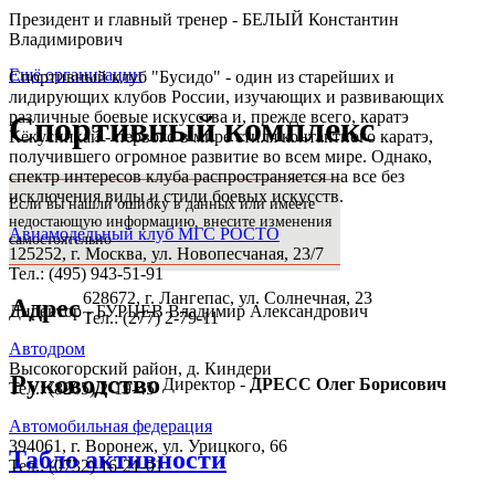
Президент и главный тренер - БЕЛЫЙ Константин
Владимирович
Ещё организации
Спортивный клуб "Бусидо" - один из старейших и
лидирующих клубов России, изучающих и развивающих
различные боевые искусства и, прежде всего, каратэ
Спортивный комплекс
Кёкусинкай - первого в мире стиля контактного каратэ,
получившего огромное развитие во всем мире. Однако,
спектр интересов клуба распространяется на все без
исключения виды и стили боевых искусств.
Если вы нашли ошибку в данных или имеете
недостающую информацию, внесите изменения
Авиамодельный клуб МГС РОСТО
самостоятельно
125252, г. Москва, ул. Новопесчаная, 23/7
Тел.: (495) 943-51-91
628672, г. Лангепас, ул. Солнечная, 23
Адрес
Директор - БУРЦЕВ Владимир Александрович
Тел.: (277) 2-79-11
Автодром
Высокогорский район, д. Киндери
Руководство
Директор -
ДРЕСС Олег Борисович
Тел.: (8265) 2-19-45
Автомобильная федерация
394061, г. Воронеж, ул. Урицкого, 66
Табло активности
Тел.: (0732) 16-21-01