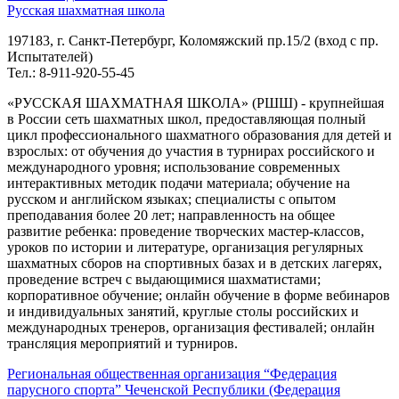
Русская шахматная школа
197183, г. Санкт-Петербург, Коломяжский пр.15/2 (вход с пр.
Испытателей)
Тел.: 8-911-920-55-45
«РУССКАЯ ШАХМАТНАЯ ШКОЛА» (РШШ) - крупнейшая
в России сеть шахматных школ, предоставляющая полный
цикл профессионального шахматного образования для детей и
взрослых: от обучения до участия в турнирах российского и
международного уровня; использование современных
интерактивных методик подачи материала; обучение на
русском и английском языках; специалисты с опытом
преподавания более 20 лет; направленность на общее
развитие ребенка: проведение творческих мастер-классов,
уроков по истории и литературе, организация регулярных
шахматных сборов на спортивных базах и в детских лагерях,
проведение встреч с выдающимися шахматистами;
корпоративное обучение; онлайн обучение в форме вебинаров
и индивидуальных занятий, круглые столы российских и
международных тренеров, организация фестивалей; онлайн
трансляция мероприятий и турниров.
Региональная общественная организация “Федерация
парусного спорта” Чеченской Республики (Федерация