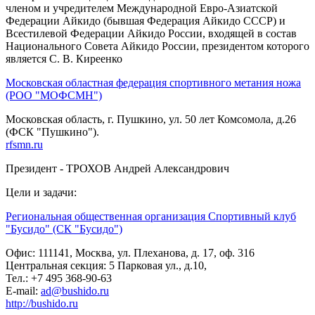
членом и учредителем Международной Евро-Азиатской
Федерации Айкидо (бывшая Федерация Айкидо СССР) и
Всестилевой Федерации Айкидо России, входящей в состав
Национального Совета Айкидо России, президентом которого
является С. В. Киреенко
Московская областная федерация спортивного метания ножа
(РОО "МОФСМН")
Московская область, г. Пушкино, ул. 50 лет Комсомола, д.26
(ФСК "Пушкино").
rfsmn.ru
Президент - ТРОХОВ Андрей Александрович
Цели и задачи:
Региональная общественная организация Спортивный клуб
"Бусидо" (СК "Бусидо")
Офис: 111141, Москва, ул. Плеханова, д. 17, оф. 316
Центральная секция: 5 Парковая ул., д.10,
Тел.: +7 495 368-90-63
E-mail:
ad@bushido.ru
http://bushido.ru