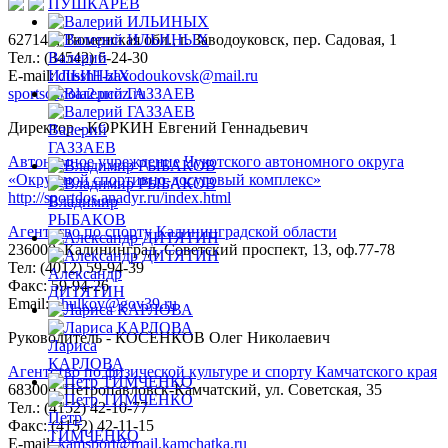
ПУШКАРЕВ
627140, Тюменская обл., г. Заводоуковск, пер. Садовая, 1
Тел.: (34542) 6-24-30
Валерий
​E-mail:
dussh1-zavodoukovsk@mail.ru
ИЛЬИНЫХ
sportsckhola2.ucoz.ru
Директор - КОРКИН Евгений Геннадьевич
Валерий
ГАЗЗАЕВ
Автономное учреждение Чукотского автономного округа
«Окружной спортивно-досуговый комплекс»
http://sportdos.anadyr.ru/index.html
Владимир
РЫБАКОВ
Агентство по спорту Калининградской области
236000, Калининград, Советский проспект, 13, оф.77-78
Тел: (4012) 59-94-39
Александр
Факс: 59-94-26
ДИТЯТИН
Email:
ohulkov@gov39.ru
Руководитель - КОСЕНКОВ Олег Николаевич
Лариса
КАРЛОВА
Агентство по физической культуре и спорту Камчатского края
683000, Петропавловск-Камчатский, ул. Советская, 35
Тел.: (4152) 42-10-77
Петр
Факс: (4152) 42-11-15
ТИМЧЕНКО
E-mail:
kamsport@mail.kamchatka.ru