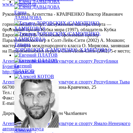
www.kamsport.ru
Елена
Руководитель Агентства - КРАВЧЕНКО Виктор Иванович
ДАВЫДОВА
горнолыжный спорт: заслуженные мастера спорта —
бронзовый призер Кубка мира (1997), обладатель Кубка
Европы (2002) В. Зеленская; бронзовый призер
Паралимпийских игр в Солт-Лейк-Сити (2002) А. Мошкин;
Татьяна
мастер спорта международного класса О. Мирясова, занявшая
ДОРОВСКИХ (САМОЛЕНКО, ХАМИТОВА))
на Паралимпийских играх в Солт-Лейк-Сити (2002) 5-е место;
Агентство по физической культуре и спорту Республики
Евгений
Бурятия
ПЛАТОВ
http://bursport.ru/
Агентство по физической культуре и спорту Республики Тыва
667000, Кызыл, ул. Щетинкина-Кравченко, 25
Тел.: (39422) 2-06-64
Факс: 2-33-09
E-mail:
tuvasport@mail.ru
Директор - ООРЖАК Мерген Чылбаевич
Агентство по физической культуре и спорту Ямало-Ненецкого
автономного округа
Алексей