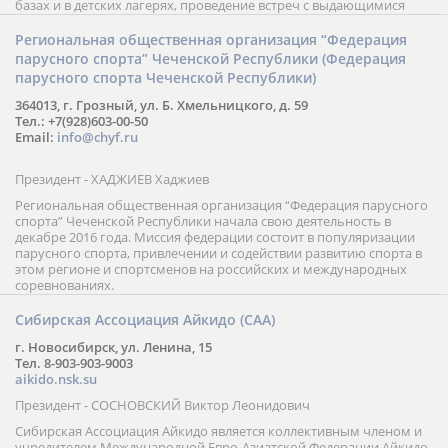
базах и в детских лагерях, проведение встреч с выдающимися
шахматистами; корпоративное обучение; онлайн обучение в
форме вебинаров и индивидуальных занятий, круглые столы
Региональная общественная организация “Федерация
российских и международных тренеров, организация фестивалей;
парусного спорта” Чеченской Республики (Федерация
онлайн трансляция мероприятий и турниров.
парусного спорта Чеченской Республики)
364013, г. Грозный, ул. Б. Хмельницкого, д. 59
Тел.: +7(928)603-00-50
Email:
info@chyf.ru
Президент - ХАДЖИЕВ Хаджиев
Региональная общественная организация “Федерация парусного
спорта” Чеченской Республики начала свою деятельность в
декабре 2016 года. Миссия федерации состоит в популяризации
парусного спорта, привлечении и содействии развитию спорта в
этом регионе и спортсменов на российских и международных
соревнованиях.
Сибирская Ассоциация Айкидо (САА)
г. Новосибирск, ул. Ленина, 15
Тел. 8-903-903-9003
aikido.nsk.su
Президент - СОСНОВСКИЙ Виктор Леонидович
Сибирская Ассоциация Айкидо является коллективным членом и
учредителем Международной Евро-Азиатской Федерации Айкидо