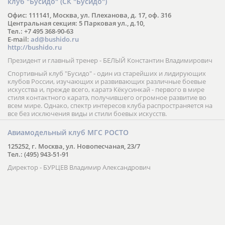
клуб "Бусидо" (СК "Бусидо")
Офис: 111141, Москва, ул. Плеханова, д. 17, оф. 316
Центральная секция: 5 Парковая ул., д.10,
Тел.: +7 495 368-90-63
E-mail:
ad@bushido.ru
http://bushido.ru
Президент и главный тренер - БЕЛЫЙ Константин Владимирович
Спортивный клуб "Бусидо" - один из старейших и лидирующих
клубов России, изучающих и развивающих различные боевые
искусства и, прежде всего, каратэ Кёкусинкай - первого в мире
стиля контактного каратэ, получившего огромное развитие во
всем мире. Однако, спектр интересов клуба распространяется на
все без исключения виды и стили боевых искусств.
Авиамодельный клуб МГС РОСТО
125252, г. Москва, ул. Новопесчаная, 23/7
Тел.: (495) 943-51-91
Директор - БУРЦЕВ Владимир Александрович