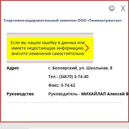
Спортивно-оздоровительный комплекс ООО «Тюм
Если вы нашли ошибку в данных или
Главная »
Региональные спортивные организации
имеете недостающую информацию,
внесите изменения самостоятельно
СВОДНЫЕ ИНДЕКСЫ
Адрес
г. Белоярский, ул. Школьная, 8
Тел.: (34670) 3-74-40
ТАБЛО АКТИВНОСТИ
Факс: 3-74-62
Руководство
Руководитель -
МИХАЙЛАП Алексей В
Региональные спортивные организации
РЕСУРСНАЯ ПЛОЩАДКА
Просмотры
материалов
платформы за
сутки: