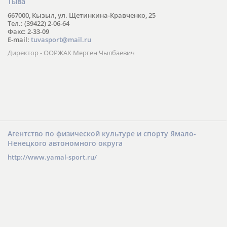
Тыва
667000, Кызыл, ул. Щетинкина-Кравченко, 25
Тел.: (39422) 2-06-64
Факс: 2-33-09
E-mail:
tuvasport@mail.ru
Директор - ООРЖАК Мерген Чылбаевич
Агентство по физической культуре и спорту Ямало-
Ненецкого автономного округа
http://www.yamal-sport.ru/