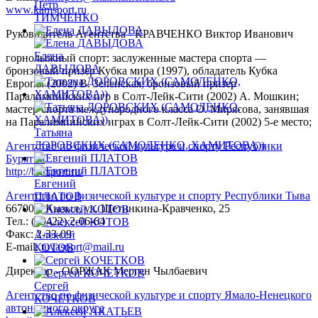
Петр
www.kamsport.ru
ТИМЧЕНКО
Руководитель Агентства - КРАВЧЕНКО Виктор Иванович
Елена
горнолыжный спорт: заслуженные мастера спорта —
ДАВЫДОВА
бронзовый призер Кубка мира (1997), обладатель Кубка
Европы (2002) В. Зеленская; бронзовый призер
Паралимпийских игр в Солт-Лейк-Сити (2002) А. Мошкин;
мастер спорта международного класса О. Мирясова, занявшая
на Паралимпийских играх в Солт-Лейк-Сити (2002) 5-е место;
Татьяна
ДОРОВСКИХ (САМОЛЕНКО, ХАМИТОВА))
Агентство по физической культуре и спорту Республики
Бурятия
http://bursport.ru/
Евгений
Агентство по физической культуре и спорту Республики Тыва
ПЛАТОВ
667000, Кызыл, ул. Щетинкина-Кравченко, 25
Тел.: (39422) 2-06-64
Факс: 2-33-09
Алексей
E-mail:
tuvasport@mail.ru
КОТОВ
Директор - ООРЖАК Мерген Чылбаевич
Сергей
Агентство по физической культуре и спорту Ямало-Ненецкого
КОЧЕТКОВ
автономного округа