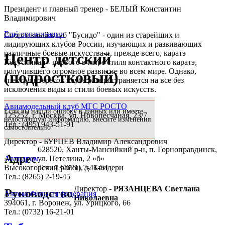
Президент и главный тренер - БЕЛЫЙ Константин
Владимирович
Ещё организации
Спортивный клуб "Бусидо" - один из старейших и
лидирующих клубов России, изучающих и развивающих
различные боевые искусства и, прежде всего, каратэ
Центр детский
Кёкусинкай - первого в мире стиля контактного каратэ,
получившего огромное развитие во всем мире. Однако,
(подростковый)
спектр интересов клуба распространяется на все без
исключения виды и стили боевых искусств.
Авиамодельный клуб МГС РОСТО
Если вы нашли ошибку в данных или имеете
125252, г. Москва, ул. Новопесчаная, 23/7
недостающую информацию, внесите изменения
Тел.: (495) 943-51-91
самостоятельно
Директор - БУРЦЕВ Владимир Александрович
628520, Ханты-Мансийкий р-н, п. Горноправдинск,
Адрес
ул. Петелина, 2 «б»
Автодром
Тел.: (34671) 7-41-54
Высокогорский район, д. Киндери
Тел.: (8265) 2-19-45
Директор -
РЯЗАНЦЕВА Светлана
Руководство
Автомобильная федерация
Николаевна
394061, г. Воронеж, ул. Урицкого, 66
Тел.: (0732) 16-21-01