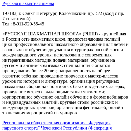
Русская шахматная школа
197183, г. Санкт-Петербург, Коломяжский пр.15/2 (вход с пр.
Испытателей)
Тел.: 8-911-920-55-45
«РУССКАЯ ШАХМАТНАЯ ШКОЛА» (РШШ) - крупнейшая
в России сеть шахматных школ, предоставляющая полный
цикл профессионального шахматного образования для детей и
взрослых: от обучения до участия в турнирах российского и
международного уровня; использование современных
интерактивных методик подачи материала; обучение на
русском и английском языках; специалисты с опытом
преподавания более 20 лет; направленность на общее
развитие ребенка: проведение творческих мастер-классов,
уроков по истории и литературе, организация регулярных
шахматных сборов на спортивных базах и в детских лагерях,
проведение встреч с выдающимися шахматистами;
корпоративное обучение; онлайн обучение в форме вебинаров
и индивидуальных занятий, круглые столы российских и
международных тренеров, организация фестивалей; онлайн
трансляция мероприятий и турниров.
Региональная общественная организация “Федерация
парусного спорта” Чеченской Республики (Федерация