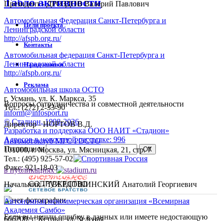
Табло активности
Президент - ДРОЗДОВ Валерий Павлович
Автомобильная Федерация Санкт-Петербурга и
Цели проекта
Ленинградской области
http://afspb.org.ru/
Контакты
Автомобильная федерация Санкт-Петербурга и
Ленинградской области
Наши кнопки
http://afspb.org.ru/
Реклама
Автомобильная школа ОСТО
г. Усмань, ул. К. Маркса, 35
Вопросы сотрудничества и совместной деятельности
Тел.: (272) 2-33-90
inform@infosport.ru
©
Стадион, 1998-2026
Директор - НОРТОВ В.Д.
Разработка и поддержка ООО НАИТ «Стадион»
Адресов в новостной рассылке: 996
Автомотоклуб МГС РОСТО
Подпишись
101000, г. Москва, ул. Мясницкая, 21, стр. 7
Тел.: (495) 925-57-02
Факс: 921-18-03
в публикациях
Начальник - ТВЕРДОШИНСКИЙ Анатолий Георгиевич
Автономная некоммерческая организация «Всемирная
Академия Самбо»
Если вы нашли ошибку в данных или имеете недостающую
606200, г. Кстово, ул. Зеленая