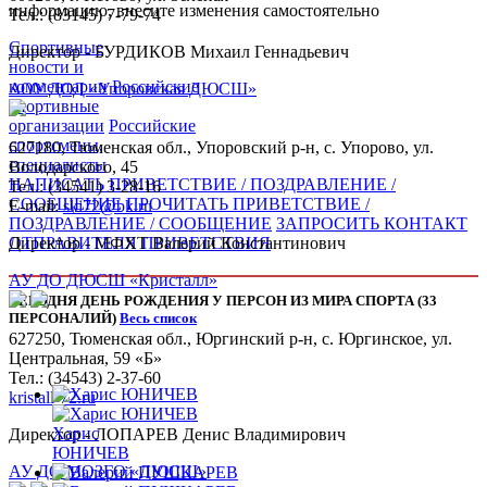
информацию, внесите изменения самостоятельно
Тел.: (83145) 7-79-74
Спортивные
Директор - БУРДИКОВ Михаил Геннадьевич
новости и
комментарии
Российские
АОУ ДОД «Упоровская ДЮСШ»
спортивные
организации
Российские
спортсмены,
627180, Тюменская обл., Упоровский р-н, с. Упорово, ул.
специалисты
Володарского, 45
НАПИСАТЬ ПРИВЕТСТВИЕ / ПОЗДРАВЛЕНИЕ /
Тел.: (34541) 3-28-16
СООБЩЕНИЕ
ПРОЧИТАТЬ ПРИВЕТСТВИЕ /
E-mail:
ski72@bk.ru
ПОЗДРАВЛЕНИЕ / СООБЩЕНИЕ
ЗАПРОСИТЬ КОНТАКТ
Директор - МФХТ Валерий Константинович
ОТПРАВИТЕЛЯ ПРИВЕТСТВИЯ
АУ ДО ДЮСШ «Кристалл»
СЕГОДНЯ ДЕНЬ РОЖДЕНИЯ У ПЕРСОН ИЗ МИРА СПОРТА (33
ПЕРСОНАЛИЙ)
Весь список
627250, Тюменская обл., Юргинский р-н, с. Юргинское, ул.
Центральная, 59 «Б»
Тел.: (34543) 2-37-60
kristall-72.ru
Харис
Директор - ЛОПАРЕВ Денис Владимирович
ЮНИЧЕВ
АУ ДО МОЗГО «ДЮСШ»