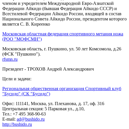
членом и учредителем Международной Евро-Азиатской
Федерации Айкидо (бывшая Федерация Айкидо СССР) и
Всестилевой Федерации Айкидо России, входящей в состав
Национального Совета Айкидо России, президентом которого
является С. В. Киреенко
Московская областная федерация спортивного метания ножа
(РОО "МОФСМН")
Московская область, г. Пушкино, ул. 50 лет Комсомола, д.26
(ФСК "Пушкино").
rfsmn.ru
Президент - ТРОХОВ Андрей Александрович
Цели и задачи:
Региональная общественная организация Спортивный клуб
"Бусидо" (СК "Бусидо")
Офис: 111141, Москва, ул. Плеханова, д. 17, оф. 316
Центральная секция: 5 Парковая ул., д.10,
Тел.: +7 495 368-90-63
E-mail:
ad@bushido.ru
http://bushido.ru