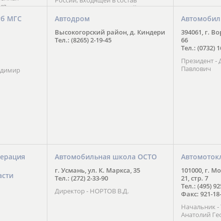
России, входящей в состав
ия
Национального Совета Айкидо
ченской
России, президентом которого
уб МГС
Автодром
Автомобил
ою
является С. В. Киреенко
 2016 года.
Высокогорский район, д. Киндери
394061, г. В
тоит в
Тел.: (8265) 2-19-45
66
ого спорта,
Тел.: (0732) 
твии
Президент -
м регионе и
Павлович
ских и
адимир
нованиях.
ерация
Автомобильная школа ОСТО
Автомоток
г. Усмань, ул. К. Маркса, 35
101000, г. М
асти
Тел.: (272) 2-33-90
21, стр. 7
Тел.: (495) 9
Директор - НОРТОВ В.Д.
Факс: 921-18
Начальник 
Анатолий Ге