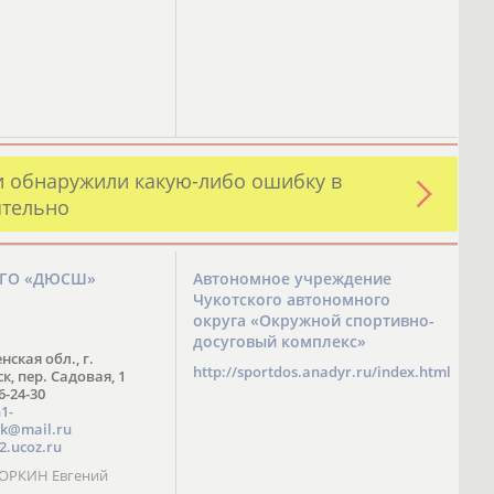
и обнаружили какую-либо ошибку в
ятельно
ЗГО «ДЮСШ»
Автономное учреждение
Чукотского автономного
округа «Окружной спортивно-
досуговый комплекс»
нская обл., г.
http://sportdos.anadyr.ru/index.html
, пер. Садовая, 1
 6-24-30
1-
k@mail.ru
2.ucoz.ru
КОРКИН Евгений
ч