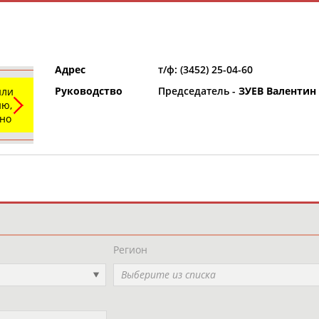
Адрес
т/ф: (3452) 25-04-60
Руководство
Председатель -
ЗУЕВ Валенти
или
ю,
ьно
и
РЕСУРСНАЯ ПЛОЩАДКА
ТАБЛО АК
Регион
Выберите из списка