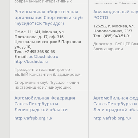
современных интерактивных
организация “Федерац
методик подачи материала;
парусного спорта” Че
обучение на русском и английском
Региональная общественная
Авиамодельный кл
Республики начала св
языках; специалисты с опытом
организация Спортивный клуб
РОСТО
деятельность в декабре
преподавания более 20 лет;
"Бусидо" (СК "Бусидо")
Миссия федерации сос
направленность на общее
125252, г. Москва, ул.
популяризации парусн
развитие ребенка: проведение
Новопесчаная, 23/7
Офис: 111141, Москва, ул.
привлечении и содейс
творческих мастер-классов, уроков
Тел.: (495) 943-51-91
Плеханова, д. 17, оф. 316
развитию спорта в это
по истории и литературе,
Центральная секция: 5 Парковая
спортсменов на россий
Директор - БУРЦЕВ Вл
организация регулярных
ул., д.10,
международных сорев
Александрович
шахматных сборов на спортивных
Тел.: +7 495 368-90-63
базах и в детских лагерях,
E-mail:
ad@bushido.ru
проведение встреч с выдающимися
http://bushido.ru
шахматистами; корпоративное
Президент и главный тренер -
обучение; онлайн обучение в
БЕЛЫЙ Константин Владимирович
форме вебинаров и
индивидуальных занятий, круглые
Спортивный клуб "Бусидо" - один
столы российских и
из старейших и лидирующих
международных тренеров,
клубов России, изучающих и
организация фестивалей; онлайн
развивающих различные боевые
Автомобильная Федерация
Автомобильная фед
трансляция мероприятий и
искусства и, прежде всего, каратэ
Санкт-Петербурга и
Санкт-Петербурга и
турниров.
Кёкусинкай - первого в мире стиля
Ленинградской области
Ленинградской обл
контактного каратэ, получившего
огромное развитие во всем
http://afspb.org.ru/
http://afspb.org.ru/
мире. Однако, спектр интересов
клуба распространяется на все без
исключения виды и стили боевых
искусств.