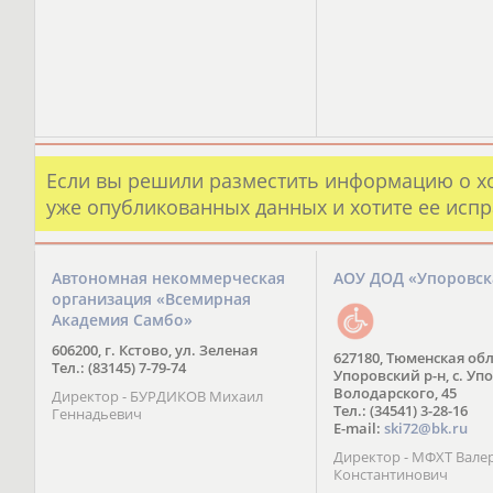
Если вы решили разместить информацию о х
уже опубликованных данных и хотите ее испр
Автономная некоммерческая
АОУ ДОД «Упоровс
организация «Всемирная
Академия Самбо»
606200, г. Кстово, ул. Зеленая
627180, Тюменская обл
Тел.: (83145) 7-79-74
Упоровский р-н, с. Упо
Володарского, 45
Директор - БУРДИКОВ Михаил
Тел.: (34541) 3-28-16
Геннадьевич
E-mail:
ski72@bk.ru
Директор - МФХТ Вале
Константинович