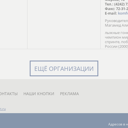
в Солт-
Тел.: (4242) 
сто;
Факс: 72-31-
E-mail:
komf
Руководите
Магамед Ал
лыжные гонк
чемпион мир
спринте, по
России (2000
команды Рос
мастер спор
класса, сер
Универсиады
ЕЩЁ ОРГАНИЗАЦИИ
Кубка России
мастер спор
первенств Ро
юниорской 
России Е. Кр
ОНТАКТЫ
НАШИ КНОПКИ
РЕКЛАМА
t.ru
Адресов в 