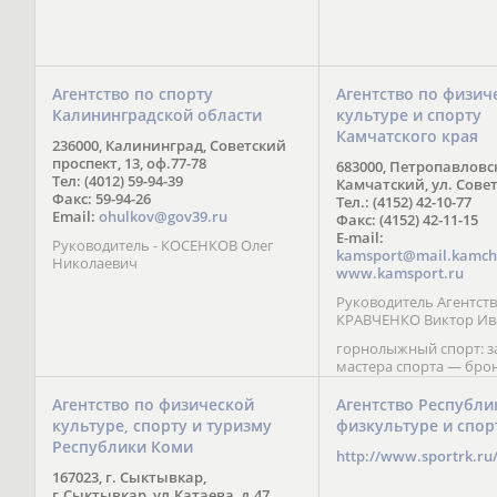
Агентство по спорту
Агентство по физич
Калининградской области
культуре и спорту
Камчатского края
236000, Калининград, Советский
проспект, 13, оф.77-78
683000, Петропавловс
Тел: (4012) 59-94-39
Камчатский, ул. Совет
Факс: 59-94-26
Тел.: (4152) 42-10-77
Email:
ohulkov@gov39.ru
Факс: (4152) 42-11-15
E-mail:
Руководитель - КОСЕНКОВ Олег
kamsport@mail.kamch
Николаевич
www.kamsport.ru
Руководитель Агентств
КРАВЧЕНКО Виктор Ив
горнолыжный спорт: 
мастера спорта — бро
призер Кубка мира (199
обладатель Кубка Европ
Агентство по физической
Агентство Республи
Зеленская; бронзовый
культуре, спорту и туризму
физкультуре и спор
Паралимпийских игр в 
Республики Коми
Сити (2002) А. Мошкин;
http://www.sportrk.ru
спорта международного
167023, г. Сыктывкар,
Мирясова, занявшая н
г.Сыктывкар, ул.Катаева, д.47