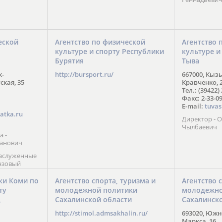
еской
Агентство по физической
Агентство 
культуре и спорту Республики
культуре и
Бурятия
Тыва
к-
http://bursport.ru/
667000, Кыз
ская, 35
Кравченко, 
Тел.: (39422)
Факс: 2-33-0
E-mail:
tuvas
atka.ru
Директор -
Чылбаевич
а -
анович
заслуженные
нзовый
7),
ы (2002) В.
ки Коми по
Агентство спорта, туризма и
Агентство 
 призер
ту
молодежной политики
молодежно
Солт-Лейк-
Сахалинской области
Сахалинск
 мастер
/
 класса О.
http://stimol.admsakhalin.ru/
693020, Южно
а
Маркса, 16