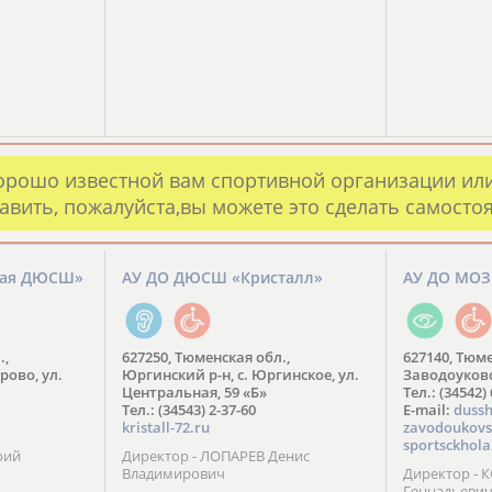
орошо известной вам спортивной организации ил
авить, пожалуйста,вы можете это сделать самосто
кая ДЮСШ»
АУ ДО ДЮСШ «Кристалл»
АУ ДО МО
.,
627250, Тюменская обл.,
627140, Тюме
рово, ул.
Юргинский р-н, с. Юргинское, ул.
Заводоуковск
Центральная, 59 «Б»
Тел.: (34542)
Тел.: (34543) 2-37-60
​E-mail:
dussh
kristall-72.ru
zavodoukovs
sportsckhola
рий
Директор - ЛОПАРЕВ Денис
Владимирович
Директор - 
Геннадьеви