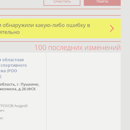
и обнаружили какую-либо ошибку в
оятельно
100 последних изменений
я областная
 спортивного
ожа (РОО
)
область, г. Пушкино,
омсомола, д.26 (ФСК
 ТРОХОВ Андрей
вич
и: