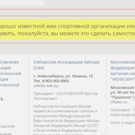
орошо известной вам спортивной организации ил
авить, пожалуйста, вы можете это сделать самост
ственная
Сибирская Ассоциация Айкидо
Московска
рация
(САА)
федерация
Чеченской
метания н
г. Новосибирск, ул. Ленина, 15
ация
"МОФСМН"
Тел. 8-903-903-9003
еченской
aikido.nsk.su
Московская 
ул. 50 лет К
Президент - СОСНОВСКИЙ Виктор
"Пушкино").
Леонидович
 Б.
rfsmn.ru
Сибирская Ассоциация Айкидо
Президент -
является коллективным членом и
Александро
учредителем Международной
Евро-Азиатской Федерации Айкидо
Цели и задач
(бывшая Федерация Айкидо СССР)
Хаджиев
и Всестилевой Федерации Айкидо
венная