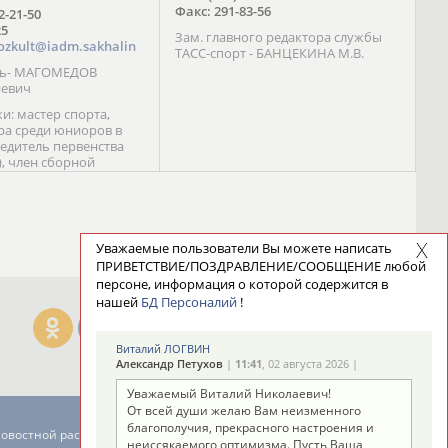
Факс: 291-83-56
72-21-50
25
Зам. главного редактора службы
ozkult@iadm.sakhalin
ТАСС-спорт - БАНЦЕКИНА М.В.
ль- МАГОМЕДОВ
иевич
и: мастер спорта,
а среди юниоров в
бедитель первенства
), член сборной
сии С. Новиков;
та международного
ебряный призер
 (1999), победитель
 (1999) В. Разницын;
Уважаемые пользователи Вы можете написать
та, победитель
ПРИВЕТСТВИЕ/ПОЗДРАВЛЕНИЕ/СООБЩЕНИЕ любой
ссии (1999, 2000), член
персоне, информация о которой содержится в
сборной команды
нашей
БД Персоналий
!
авцова;
Виталий ЛОГВИН
Александр Петухов
|
11:41
, 02 августа 2026 |
Уважаемый Виталий Николаевич!
От всей души желаю Вам неизменного
благополучия, прекрасного настроения и
новостной рассылке: 996
неиссякаемого оптимизма. Пусть Ваша