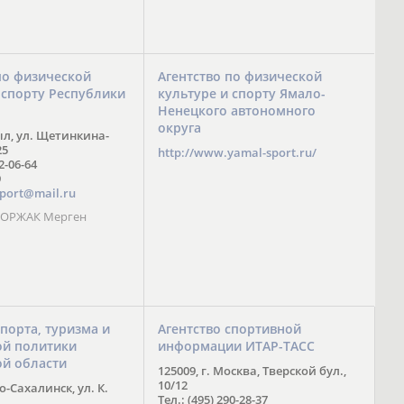
по физической
Агентство по физической
 спорту Республики
культуре и спорту Ямало-
Ненецкого автономного
округа
ыл, ул. Щетинкина-
25
http://www.yamal-sport.ru/
 2-06-64
9
port@mail.ru
 ООРЖАК Мерген
спорта, туризма и
Агентство спортивной
й политики
информации ИТАР-ТАСС
ой области
125009, г. Москва, Тверской бул.,
10/12
-Сахалинск, ул. К.
Тел.: (495) 290-28-37