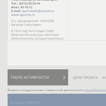
Паралимпийских играх 
Тел.: (8212) 43-24-16
Лейк-Сити (2002) 5-е ме
Факс: 43-10-12
E-mail:
sport-komi@narod.ru
www.sportrk.ru
И.о. руководителя - КОКАРЕВ
Евгений Георгиевич
В 1923 году был создан Совет
физической культуры при Коми
облисполкоме, который несколько
раз реорганизовывался; с 1994 года
существует как Министерство
физической культуры, спорта и
туризма Республики Коми.
ТАБЛО АКТИВНОСТИ
ЦЕЛИ ПРОЕКТА
К
Вопросы сотрудничества и совместной деятельности
inform@infospor
©
Стадион, 1998-2026