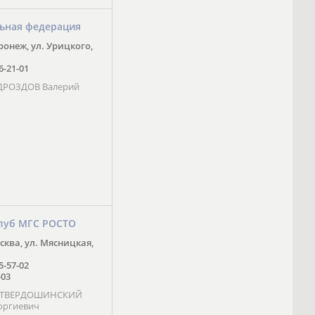
ьная федерация
оронеж, ул. Урицкого,
16-21-01
 ДРОЗДОВ Валерий
луб МГС РОСТО
осква, ул. Мясницкая,
25-57-02
-03
- ТВЕРДОШИНСКИЙ
оргиевич