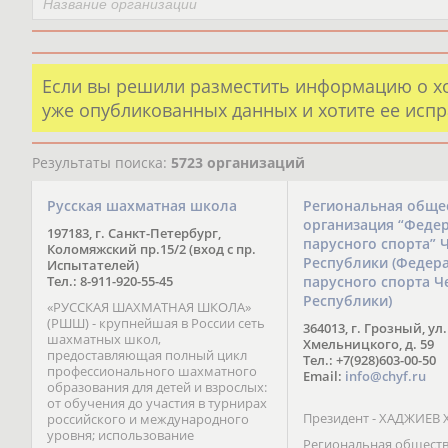
Если вы решили разместить информацию о х
уже опубликованных данных и хотите ее испр
Результаты поиска:
5723 организаций
Русская шахматная школа
Региональная обще
организация “Феде
197183, г. Санкт-Петербург,
парусного спорта” 
Коломяжский пр.15/2 (вход с пр.
Республики (Федер
Испытателей)
Тел.: 8-911-920-55-45
парусного спорта Ч
Республики)
«РУССКАЯ ШАХМАТНАЯ ШКОЛА»
(РШШ) - крупнейшая в России сеть
364013, г. Грозный, ул.
шахматных школ,
Хмельницкого, д. 59
предоставляющая полный цикл
Тел.: +7(928)603-00-50
профессионального шахматного
Email:
info@chyf.ru
образования для детей и взрослых:
от обучения до участия в турнирах
Президент - ХАДЖИЕВ 
российского и международного
уровня; использование
Региональная общест