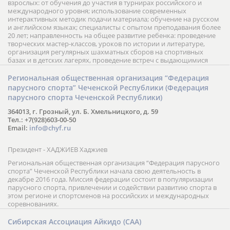
взрослых: от обучения до участия в турнирах российского и
международного уровня; использование современных
интерактивных методик подачи материала; обучение на русском
и английском языках; специалисты с опытом преподавания более
20 лет; направленность на общее развитие ребенка: проведение
творческих мастер-классов, уроков по истории и литературе,
организация регулярных шахматных сборов на спортивных
базах и в детских лагерях, проведение встреч с выдающимися
шахматистами; корпоративное обучение; онлайн обучение в
форме вебинаров и индивидуальных занятий, круглые столы
Региональная общественная организация “Федерация
российских и международных тренеров, организация фестивалей;
парусного спорта” Чеченской Республики (Федерация
онлайн трансляция мероприятий и турниров.
парусного спорта Чеченской Республики)
364013, г. Грозный, ул. Б. Хмельницкого, д. 59
Тел.: +7(928)603-00-50
Email:
info@chyf.ru
Президент - ХАДЖИЕВ Хаджиев
Региональная общественная организация “Федерация парусного
спорта” Чеченской Республики начала свою деятельность в
декабре 2016 года. Миссия федерации состоит в популяризации
парусного спорта, привлечении и содействии развитию спорта в
этом регионе и спортсменов на российских и международных
соревнованиях.
Сибирская Ассоциация Айкидо (САА)