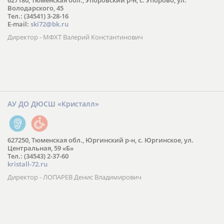
627180, Тюменская обл., Упоровский р-н, с. Упорово, ул.
Володарского, 45
Тел.: (34541) 3-28-16
E-mail:
ski72@bk.ru
Директор - МФХТ Валерий Константинович
АУ ДО ДЮСШ «Кристалл»
627250, Тюменская обл., Юргинский р-н, с. Юргинское, ул.
Центральная, 59 «Б»
Тел.: (34543) 2-37-60
kristall-72.ru
Директор - ЛОПАРЕВ Денис Владимирович