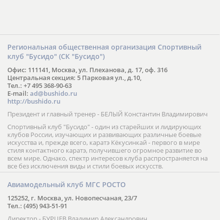
Региональная общественная организация Спортивный
клуб "Бусидо" (СК "Бусидо")
Офис: 111141, Москва, ул. Плеханова, д. 17, оф. 316
Центральная секция: 5 Парковая ул., д.10,
Тел.: +7 495 368-90-63
E-mail:
ad@bushido.ru
http://bushido.ru
Президент и главный тренер - БЕЛЫЙ Константин Владимирович
Спортивный клуб "Бусидо" - один из старейших и лидирующих
клубов России, изучающих и развивающих различные боевые
искусства и, прежде всего, каратэ Кёкусинкай - первого в мире
стиля контактного каратэ, получившего огромное развитие во
всем мире. Однако, спектр интересов клуба распространяется на
все без исключения виды и стили боевых искусств.
Авиамодельный клуб МГС РОСТО
125252, г. Москва, ул. Новопесчаная, 23/7
Тел.: (495) 943-51-91
Директор - БУРЦЕВ Владимир Александрович