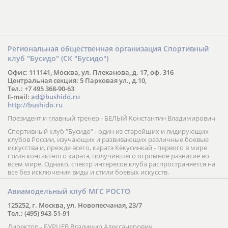
Региональная общественная организация Спортивный
клуб "Бусидо" (СК "Бусидо")
Офис: 111141, Москва, ул. Плеханова, д. 17, оф. 316
Центральная секция: 5 Парковая ул., д.10,
Тел.: +7 495 368-90-63
E-mail:
ad@bushido.ru
http://bushido.ru
Президент и главный тренер - БЕЛЫЙ Константин Владимирович
Спортивный клуб "Бусидо" - один из старейших и лидирующих
клубов России, изучающих и развивающих различные боевые
искусства и, прежде всего, каратэ Кёкусинкай - первого в мире
стиля контактного каратэ, получившего огромное развитие во
всем мире. Однако, спектр интересов клуба распространяется на
все без исключения виды и стили боевых искусств.
Авиамодельный клуб МГС РОСТО
125252, г. Москва, ул. Новопесчаная, 23/7
Тел.: (495) 943-51-91
Директор - БУРЦЕВ Владимир Александрович