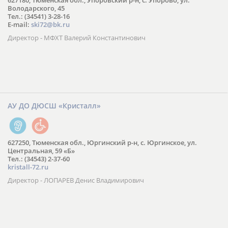
627180, Тюменская обл., Упоровский р-н, с. Упорово, ул.
Володарского, 45
Тел.: (34541) 3-28-16
E-mail:
ski72@bk.ru
Директор - МФХТ Валерий Константинович
АУ ДО ДЮСШ «Кристалл»
627250, Тюменская обл., Юргинский р-н, с. Юргинское, ул.
Центральная, 59 «Б»
Тел.: (34543) 2-37-60
kristall-72.ru
Директор - ЛОПАРЕВ Денис Владимирович