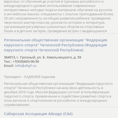
взрослых: от обучения до участия в турнирах российского и
международного уровня; использование современных
интерактивных методик подачи материала; обучение на русском
и английском языках; специалисты с опытом преподавания более
20 лет; направленность на общее развитие ребенка: проведение
творческих мастер-классов, уроков по истории и литературе,
организация регулярных шахматных сборов на спортивных
базах и в детских лагерях, проведение встреч с выдающимися
шахматистами; корпоративное обучение; онлайн обучение в
форме вебинаров и индивидуальных занятий, круглые столы
Региональная общественная организация “Федерация
российских и международных тренеров, организация фестивалей;
парусного спорта” Чеченской Республики (Федерация
онлайн трансляция мероприятий и турниров.
парусного спорта Чеченской Республики)
364013, г. Грозный, ул. Б. Хмельницкого, д. 59
Тел.: +7(928)603-00-50
Email:
info@chyf.ru
Президент - ХАДЖИЕВ Хаджиев
Региональная общественная организация “Федерация парусного
спорта” Чеченской Республики начала свою деятельность в
декабре 2016 года. Миссия федерации состоит в популяризации
парусного спорта, привлечении и содействии развитию спорта в
этом регионе и спортсменов на российских и международных
соревнованиях.
Сибирская Ассоциация Айкидо (САА)