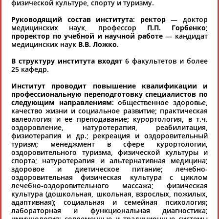
физической культуре, спорту и туризму.
Региональные спортивные организации
РЕСУРСНАЯ ПЛОЩАДКА
Просмотры
Руководящий состав института
:
ректор
— доктор
материалов
медицинских наук, профессор
П.П. Горбенко
;
платформы за
проректор по учебной и научной работе
— кандидат
сутки:
медицинских наук
В.В. Ложко
.
46449
Выберите другой тип организаций
В структуру института входят
6 факультетов и более
25 кафедр.
Институт проводит повышение квалификации и
Органы управления, федерации, ВУЗы,
профессиональную переподготовку специалистов по
Академии и т.п.
следующим направлениям
: общественное здоровье,
качество жизни и социальное развитие; практическая
Выберите из списка
валеология и ее преподавание; курортология, в т.ч.
оздоровление, натуротерапия, реабилитация,
Регион
Вид спорта
физиотерапия и др.; рекреация и оздоровительный
туризм; менеджмент в сфере курортологии,
Выберите из списка
Выберите из списка
оздоровительного туризма, физической культуры и
спорта; натуротерапия и альтернативная медицина;
здоровое и диетическое питание; лечебно-
оздоровительная физическая культура с циклом
лечебно-оздоровительного массажа; физическая
культура (дошкольная, школьная, взрослых, пожилых,
адаптивная); социальная и семейная психология;
лабораторная и функциональная диагностика;
иммунология; современные и традиционные системы