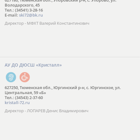
627180, Тюменская обл., Упоровский р-н, с. Упорово, ул.
Володарского, 45
Тел.: (34541) 3-28-16
E-mail:
ski72@bk.ru
Директор - МФХТ Валерий Константинович
АУ ДО ДЮСШ «Кристалл»
627250, Тюменская обл., Юргинский р-н, с. Юргинское, ул.
Центральная, 59 «Б»
Тел.: (34543) 2-37-60
kristall-72.ru
Директор - ЛОПАРЕВ Денис Владимирович