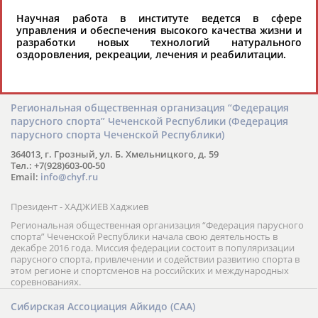
взрослых: от обучения до участия в турнирах российского и
международного уровня; использование современных
Научная работа в институте ведется в сфере
интерактивных методик подачи материала; обучение на русском
управления и обеспечения высокого качества жизни и
и английском языках; специалисты с опытом преподавания более
разработки новых технологий натурального
20 лет; направленность на общее развитие ребенка: проведение
оздоровления, рекреации, лечения и реабилитации.
творческих мастер-классов, уроков по истории и литературе,
организация регулярных шахматных сборов на спортивных
базах и в детских лагерях, проведение встреч с выдающимися
шахматистами; корпоративное обучение; онлайн обучение в
форме вебинаров и индивидуальных занятий, круглые столы
Региональная общественная организация “Федерация
российских и международных тренеров, организация фестивалей;
парусного спорта” Чеченской Республики (Федерация
онлайн трансляция мероприятий и турниров.
парусного спорта Чеченской Республики)
364013, г. Грозный, ул. Б. Хмельницкого, д. 59
Тел.: +7(928)603-00-50
Email:
info@chyf.ru
Президент - ХАДЖИЕВ Хаджиев
Региональная общественная организация “Федерация парусного
спорта” Чеченской Республики начала свою деятельность в
декабре 2016 года. Миссия федерации состоит в популяризации
парусного спорта, привлечении и содействии развитию спорта в
этом регионе и спортсменов на российских и международных
соревнованиях.
Сибирская Ассоциация Айкидо (САА)