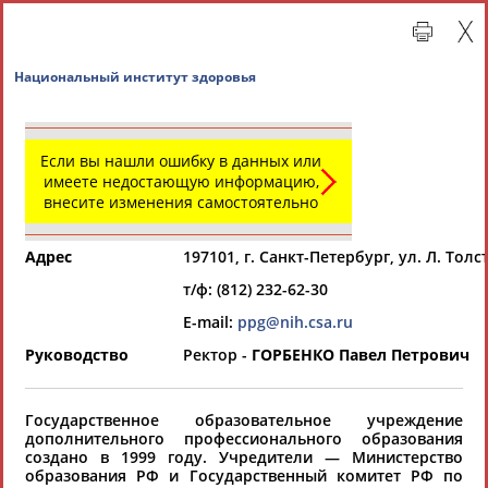
Национальный институт здоровья
Если вы нашли ошибку в данных или
имеете недостающую информацию,
внесите изменения самостоятельно
Адрес
197101, г. Санкт-Петербург, ул. Л. Толст
т/ф: (812) 232-62-30
Главная »
Региональные спортивные организации
E-mail:
ppg@nih.csa.ru
Руководство
Ректор -
ГОРБЕНКО Павел Петрович
СВОДНЫЕ ИНДЕКСЫ
Государственное образовательное учреждение
ТАБЛО АКТИВНОСТИ
дополнительного профессионального образования
создано в 1999 году. Учредители — Министерство
образования РФ и Государственный комитет РФ по