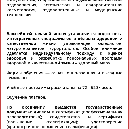
оздоровления; эстетическая и оздоровительная
косметология; оздоровительные и медицинские
технологии.
Если вы решили разместить информацию о
хорошо известной вам спортивной
организации или обнаружили какую-либо
Важнейшей задачей института является подготовка
интегративных специалистов в области здоровой и
ошибку в уже опубликованных данных и
качественной жизни
: управленцев, валеологов,
хотите ее исправить, пожалуйста, вы можете
натуротерапевтов, курортологов. Особое внимание
это сделать самостоятельно
уделяется индивидуальному подходу к оценке
здоровья и разработке персональных программ
здоровой и качественной жизни «Здоровый мир».
Результаты поиска:
5723 организаций
Формы обучения — очная, очно-заочная и выездные
100 последних изменений
семинары.
Учебные программы рассчитаны на 72—520 часов.
Русская шахматная школа
Обучение платное.
197183, г. Санкт-Петербург, Коломяжский пр.15/2 (вход с пр.
Испытателей)
По окончании выдаются государственные
Тел.: 8-911-920-55-45
документы
: диплом и сертификат (профессиональная
«РУССКАЯ ШАХМАТНАЯ ШКОЛА» (РШШ) - крупнейшая в России
переподготовка); свидетельство и сертификат
сеть шахматных школ, предоставляющая полный цикл
(повышение квалификации); удостоверение
профессионального шахматного образования для детей и
(краткосрочное повышение квалификации).