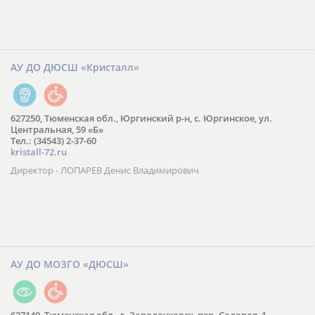
627180, Тюменская обл., Упоровский р-н, с. Упорово, ул.
Володарского, 45
Тел.: (34541) 3-28-16
E-mail:
ski72@bk.ru
Директор - МФХТ Валерий Константинович
АУ ДО ДЮСШ «Кристалл»
627250, Тюменская обл., Юргинский р-н, с. Юргинское, ул.
Центральная, 59 «Б»
Тел.: (34543) 2-37-60
kristall-72.ru
Директор - ЛОПАРЕВ Денис Владимирович