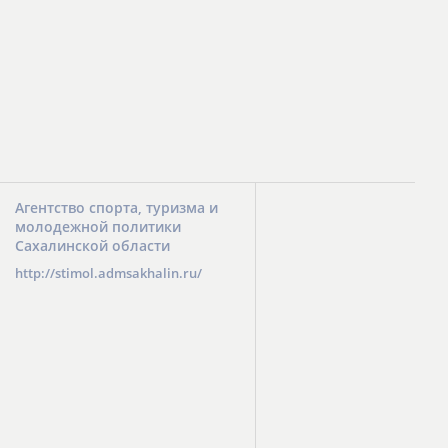
Агентство Республики Коми по физкультуре и спорту
http://www.sportrk.ru/
Агентство спорта, туризма и
молодежной политики
Сахалинской области
http://stimol.admsakhalin.ru/