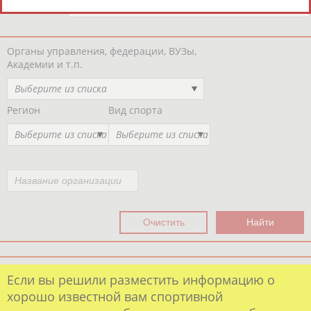
Региональные спортивные организации
РЕСУРСНАЯ ПЛОЩАДКА
Просмотры
материалов
платформы за
сутки:
44462
Выберите другой тип организаций
Органы управления, федерации, ВУЗы,
Академии и т.п.
Выберите из списка
Регион
Вид спорта
Выберите из списка
Выберите из списка