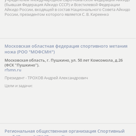
г. Новосибирск, ул. Ленина, 15
Тел. 8-903-903-9003
aikido.nsk.su
Президент - СОСНОВСКИЙ Виктор Леонидович
Сибирская Ассоциация Айкидо является коллективным членом и
учредителем Международной Евро-Азиатской Федерации Айкидо
(бывшая Федерация Айкидо СССР) и Всестилевой Федерации
Айкидо России, входящей в состав Национального Совета Айкидо
России, президентом которого является С. В. Киреенко
Московская областная федерация спортивного метания
ножа (РОО "МОФСМН")
Московская область, г. Пушкино, ул. 50 лет Комсомола, д.26
(ФСК "Пушкино").
rfsmn.ru
Президент - ТРОХОВ Андрей Александрович
Цели и задачи: