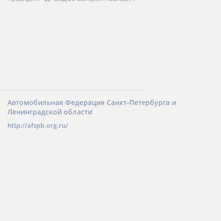
Автомобильная федерация
394061, г. Воронеж, ул. Урицкого, 66
Тел.: (0732) 16-21-01
Президент - ДРОЗДОВ Валерий Павлович
Автомобильная Федерация Санкт-Петербурга и
Ленинградской области
http://afspb.org.ru/