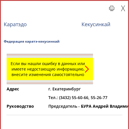
Каратэдо
Кекусинкай
Федерация каратэ-кекусинкай
Если вы нашли ошибку в данных или
имеете недостающую информацию,
внесите изменения самостоятельно
Главная »
Региональные спортивные организации
Адрес
г. Екатеринбург
СВОДНЫЕ ИНДЕКСЫ
Тел.: (3432) 55-60-66, 55-26-77
Руководство
Председатель -
БУРА Андрей Владим
ТАБЛО АКТИВНОСТИ