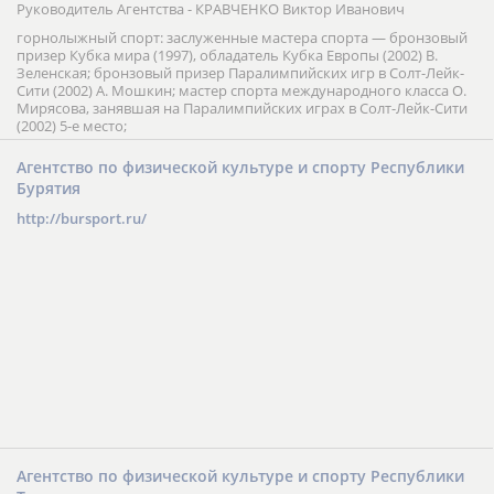
края
683000, Петропавловск-Камчатский, ул. Советская, 35
Тел.: (4152) 42-10-77
Факс: (4152) 42-11-15
E-mail:
kamsport@mail.kamchatka.ru
www.kamsport.ru
Руководитель Агентства - КРАВЧЕНКО Виктор Иванович
горнолыжный спорт: заслуженные мастера спорта — бронзовый
призер Кубка мира (1997), обладатель Кубка Европы (2002) В.
Зеленская; бронзовый призер Паралимпийских игр в Солт-Лейк-
Сити (2002) А. Мошкин; мастер спорта международного класса О.
Мирясова, занявшая на Паралимпийских играх в Солт-Лейк-Сити
(2002) 5-е место;
Агентство по физической культуре и спорту Республики
Бурятия
http://bursport.ru/