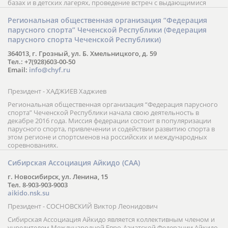
взрослых: от обучения до участия в турнирах российского и
международного уровня; использование современных
интерактивных методик подачи материала; обучение на русском
и английском языках; специалисты с опытом преподавания более
20 лет; направленность на общее развитие ребенка: проведение
творческих мастер-классов, уроков по истории и литературе,
организация регулярных шахматных сборов на спортивных
базах и в детских лагерях, проведение встреч с выдающимися
шахматистами; корпоративное обучение; онлайн обучение в
форме вебинаров и индивидуальных занятий, круглые столы
Региональная общественная организация “Федерация
российских и международных тренеров, организация фестивалей;
парусного спорта” Чеченской Республики (Федерация
онлайн трансляция мероприятий и турниров.
парусного спорта Чеченской Республики)
364013, г. Грозный, ул. Б. Хмельницкого, д. 59
Тел.: +7(928)603-00-50
Email:
info@chyf.ru
Президент - ХАДЖИЕВ Хаджиев
Региональная общественная организация “Федерация парусного
спорта” Чеченской Республики начала свою деятельность в
декабре 2016 года. Миссия федерации состоит в популяризации
парусного спорта, привлечении и содействии развитию спорта в
этом регионе и спортсменов на российских и международных
соревнованиях.
Сибирская Ассоциация Айкидо (САА)