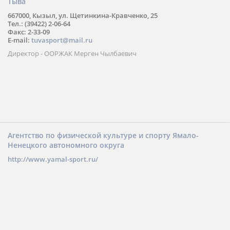
Агентство по физической культуре и спорту Республики
Тыва
667000, Кызыл, ул. Щетинкина-Кравченко, 25
Тел.: (39422) 2-06-64
Факс: 2-33-09
E-mail:
tuvasport@mail.ru
Директор - ООРЖАК Мерген Чылбаевич
Агентство по физической культуре и спорту Ямало-
Ненецкого автономного округа
http://www.yamal-sport.ru/