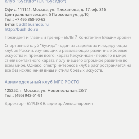
Региональная общественная организация Спортивный
клуб "Бусидо" (СК "Бусидо")
Офис: 111141, Москва, ул. Плеханова, д. 17, оф. 316
Центральная секция: 5 Парковая ул., д.10,
Тел.: +7 495 368-90-63
E-mail:
ad@bushido.ru
http://bushido.ru
Президент и главный тренер - БЕЛЫЙ Константин Владимирович
Спортивный клуб "Бусидо" - один из старейших и лидирующих
клубов России, изучающих и развивающих различные боевые
искусства и, прежде всего, каратэ Кёкусинкай - первого в мире
стиля контактного каратэ, получившего огромное развитие во
всем мире. Однако, спектр интересов клуба распространяется на
все без исключения виды и стили боевых искусств.
Авиамодельный клуб МГС РОСТО
125252, г. Москва, ул. Новопесчаная, 23/7
Тел.: (495) 943-51-91
Директор - БУРЦЕВ Владимир Александрович