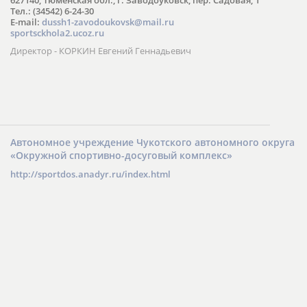
АУ ДО МОЗГО «ДЮСШ»
627140, Тюменская обл., г. Заводоуковск, пер. Садовая, 1
Тел.: (34542) 6-24-30
​E-mail:
dussh1-zavodoukovsk@mail.ru
sportsckhola2.ucoz.ru
Директор - КОРКИН Евгений Геннадьевич
Автономное учреждение Чукотского автономного округа
«Окружной спортивно-досуговый комплекс»
http://sportdos.anadyr.ru/index.html