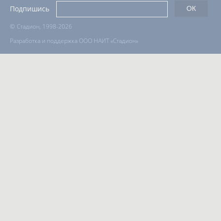
Вопросы сотрудничества и совместной деятельности
inform@infosport.ru
Адресов в новостной рассылке: 996
Подпишись
©
Стадион, 1998-2026
Разработка и поддержка ООО НАИТ «Стадион»