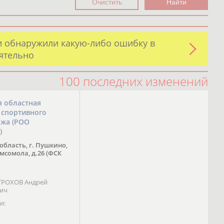
и обнаружили какую-либо ошибку в
оятельно
100 последних изменений
я областная
 спортивного
ожа (РОО
)
область, г. Пушкино,
омсомола, д.26 (ФСК
 ТРОХОВ Андрей
вич
и: