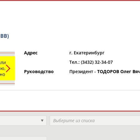
BB)
Адрес
г. Екатеринбург
Тел.: (3432) 32-34-07
или
и
РЕСУРСНАЯ ПЛОЩАДКА
ТАБЛО АК
ю,
Руководство
Президент -
ТОДОРОВ Олег Вя
ьно
Регион
Выберите из списка