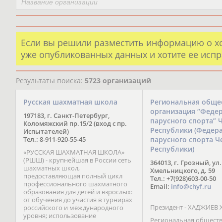
Если вы решили разместить информацию о х
уже опубликованных данных и хотите ее испр
Результаты поиска:
5723 организаций
Русская шахматная школа
Региональная обще
организация “Феде
197183, г. Санкт-Петербург,
парусного спорта” 
Коломяжский пр.15/2 (вход с пр.
Республики (Федер
Испытателей)
Тел.: 8-911-920-55-45
парусного спорта Ч
Республики)
«РУССКАЯ ШАХМАТНАЯ ШКОЛА»
(РШШ) - крупнейшая в России сеть
364013, г. Грозный, ул.
шахматных школ,
Хмельницкого, д. 59
предоставляющая полный цикл
Тел.: +7(928)603-00-50
профессионального шахматного
Email:
info@chyf.ru
образования для детей и взрослых:
от обучения до участия в турнирах
Президент - ХАДЖИЕВ 
российского и международного
уровня; использование
Региональная общест