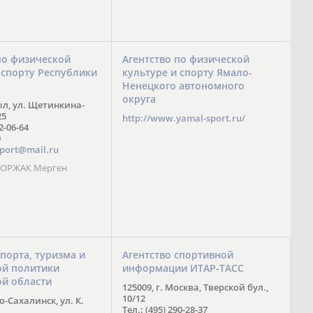
по физической
Агентство по физической
 спорту Республики
культуре и спорту Ямало-
Ненецкого автономного
округа
ыл, ул. Щетинкина-
25
http://www.yamal-sport.ru/
 2-06-64
9
port@mail.ru
 ООРЖАК Мерген
спорта, туризма и
Агентство спортивной
й политики
информации ИТАР-ТАСС
ой области
125009, г. Москва, Тверской бул.,
10/12
-Сахалинск, ул. К.
Тел.: (495) 290-28-37