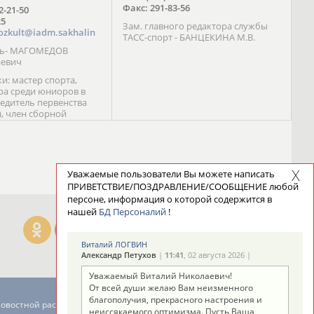
Факс: 291-83-56
72-21-50
25
Зам. главного редактора службы
ozkult@iadm.sakhalin
ТАСС-спорт - БАНЦЕКИНА М.В.
ль- МАГОМЕДОВ
иевич
и: мастер спорта,
а среди юниоров в
бедитель первенства
), член сборной
сии С. Новиков;
та международного
ебряный призер
 (1999), победитель
 (1999) В. Разницын;
Уважаемые пользователи Вы можете написать
та, победитель
ПРИВЕТСТВИЕ/ПОЗДРАВЛЕНИЕ/СООБЩЕНИЕ любой
ссии (1999, 2000), член
персоне, информация о которой содержится в
сборной команды
нашей
БД Персоналий
!
авцова;
Виталий ЛОГВИН
Александр Петухов
|
11:41
, 02 августа 2026 |
Уважаемый Виталий Николаевич!
От всей души желаю Вам неизменного
благополучия, прекрасного настроения и
новостной рассылке: 996
неиссякаемого оптимизма. Пусть Ваша