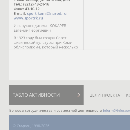
Паралимпийских играх 
Тел.: (8212) 43-24-16
Лейк-Сити (2002) 5-е ме
Факс: 43-10-12
E-mail:
sport-komi@narod.ru
www.sportrk.ru
И.о. руководителя - КОКАРЕВ
Евгений Георгиевич
В 1923 году был создан Совет
физической культуры при Коми
облисполкоме, который несколько
раз реорганизовывался; с 1994 года
существует как Министерство
физической культуры, спорта и
туризма Республики Коми.
ТАБЛО АКТИВНОСТИ
ЦЕЛИ ПРОЕКТА
К
Вопросы сотрудничества и совместной деятельности
inform@infospor
©
Стадион, 1998-2026