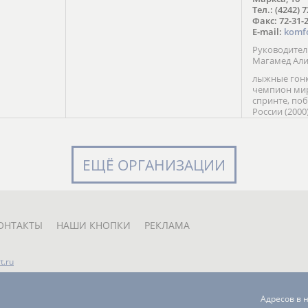
в Солт-
Тел.: (4242) 
сто;
Факс: 72-31-
E-mail:
komf
Руководите
Магамед Ал
лыжные гонк
чемпион мир
спринте, по
России (2000
команды Рос
мастер спор
класса, сер
Универсиады
ЕЩЁ ОРГАНИЗАЦИИ
Кубка России
мастер спор
первенств Ро
юниорской 
России Е. Кр
ОНТАКТЫ
НАШИ КНОПКИ
РЕКЛАМА
t.ru
Адресов в 