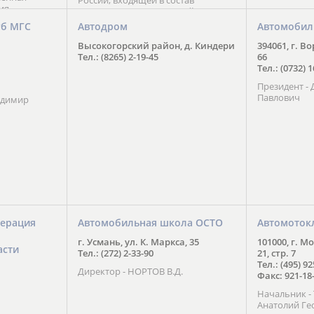
России, входящей в состав
ия
Национального Совета Айкидо
ченской
России, президентом которого
уб МГС
Автодром
Автомобил
ою
является С. В. Киреенко
 2016 года.
Высокогорский район, д. Киндери
394061, г. В
тоит в
Тел.: (8265) 2-19-45
66
ого спорта,
Тел.: (0732) 
твии
Президент -
м регионе и
Павлович
ских и
адимир
нованиях.
ерация
Автомобильная школа ОСТО
Автомоток
г. Усмань, ул. К. Маркса, 35
101000, г. М
асти
Тел.: (272) 2-33-90
21, стр. 7
Тел.: (495) 9
Директор - НОРТОВ В.Д.
Факс: 921-18
Начальник 
Анатолий Ге