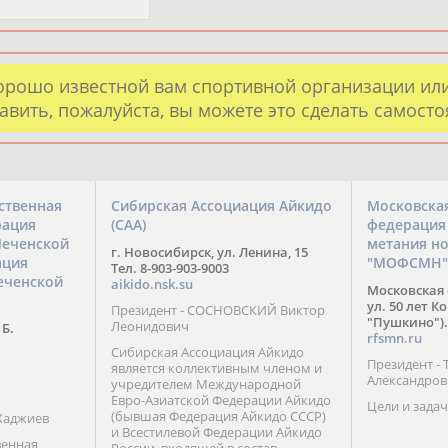
орошо известной вам спортивной организации ил
авить, пожалуйста, вы можете это сделать самост
ственная
Сибирская Ассоциация Айкидо
Московска
рация
(САА)
федерация
Чеченской
метания н
г. Новосибирск, ул. Ленина, 15
ация
"МОФСМН"
Тел. 8-903-903-9003
еченской
aikido.nsk.su
Московская 
ул. 50 лет К
Президент - СОСНОВСКИЙ Виктор
"Пушкино").
Леонидович
 Б.
rfsmn.ru
Сибирская Ассоциация Айкидо
Президент -
является коллективным членом и
Александро
учредителем Международной
Евро-Азиатской Федерации Айкидо
Цели и задач
(бывшая Федерация Айкидо СССР)
Хаджиев
и Всестилевой Федерации Айкидо
венная