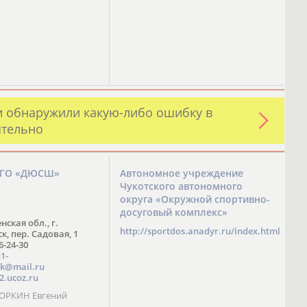
и обнаружили какую-либо ошибку в
ятельно
ЗГО «ДЮСШ»
Автономное учреждение
Чукотского автономного
округа «Окружной спортивно-
досуговый комплекс»
нская обл., г.
http://sportdos.anadyr.ru/index.html
, пер. Садовая, 1
 6-24-30
1-
k@mail.ru
2.ucoz.ru
КОРКИН Евгений
ч