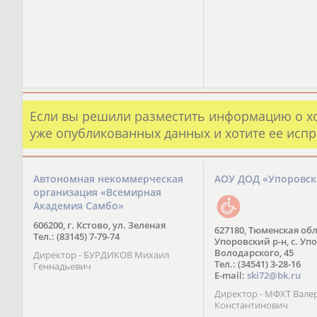
Если вы решили разместить информацию о х
уже опубликованных данных и хотите ее испр
Автономная некоммерческая
АОУ ДОД «Упоровс
организация «Всемирная
Академия Самбо»
606200, г. Кстово, ул. Зеленая
627180, Тюменская обл
Тел.: (83145) 7-79-74
Упоровский р-н, с. Упо
Володарского, 45
Директор - БУРДИКОВ Михаил
Тел.: (34541) 3-28-16
Геннадьевич
E-mail:
ski72@bk.ru
Директор - МФХТ Вале
Константинович