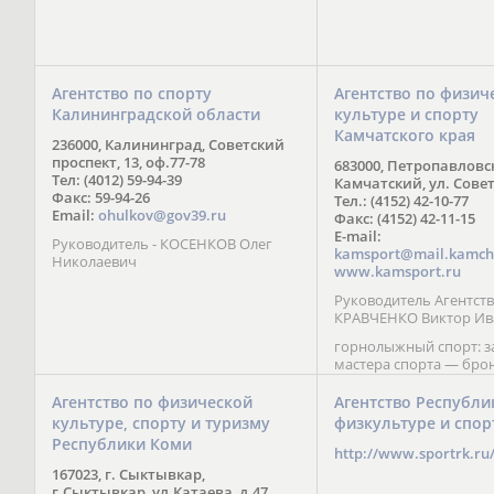
Агентство по спорту
Агентство по физич
Калининградской области
культуре и спорту
Камчатского края
236000, Калининград, Советский
проспект, 13, оф.77-78
683000, Петропавловс
Тел: (4012) 59-94-39
Камчатский, ул. Совет
Факс: 59-94-26
Тел.: (4152) 42-10-77
Email:
ohulkov@gov39.ru
Факс: (4152) 42-11-15
E-mail:
Руководитель - КОСЕНКОВ Олег
kamsport@mail.kamch
Николаевич
www.kamsport.ru
Руководитель Агентств
КРАВЧЕНКО Виктор Ив
горнолыжный спорт: 
мастера спорта — бро
призер Кубка мира (199
обладатель Кубка Европ
Агентство по физической
Агентство Республи
Зеленская; бронзовый
культуре, спорту и туризму
физкультуре и спор
Паралимпийских игр в 
Республики Коми
Сити (2002) А. Мошкин;
http://www.sportrk.ru
спорта международного
167023, г. Сыктывкар,
Мирясова, занявшая н
г.Сыктывкар, ул.Катаева, д.47