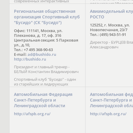
современных интерактивных
организация “Федерац
методик подачи материала;
парусного спорта” Че
обучение на русском и английском
Региональная общественная
Авиамодельный кл
Республики начала св
языках; специалисты с опытом
организация Спортивный клуб
РОСТО
деятельность в декабре
преподавания более 20 лет;
"Бусидо" (СК "Бусидо")
Миссия федерации сос
направленность на общее
125252, г. Москва, ул.
популяризации парусн
развитие ребенка: проведение
Новопесчаная, 23/7
Офис: 111141, Москва, ул.
привлечении и содейс
творческих мастер-классов, уроков
Тел.: (495) 943-51-91
Плеханова, д. 17, оф. 316
развитию спорта в это
по истории и литературе,
Центральная секция: 5 Парковая
спортсменов на россий
Директор - БУРЦЕВ Вл
организация регулярных
ул., д.10,
международных сорев
Александрович
шахматных сборов на спортивных
Тел.: +7 495 368-90-63
базах и в детских лагерях,
E-mail:
ad@bushido.ru
проведение встреч с выдающимися
http://bushido.ru
шахматистами; корпоративное
Президент и главный тренер -
обучение; онлайн обучение в
БЕЛЫЙ Константин Владимирович
форме вебинаров и
индивидуальных занятий, круглые
Спортивный клуб "Бусидо" - один
столы российских и
из старейших и лидирующих
международных тренеров,
клубов России, изучающих и
организация фестивалей; онлайн
развивающих различные боевые
Автомобильная Федерация
Автомобильная фед
трансляция мероприятий и
искусства и, прежде всего, каратэ
Санкт-Петербурга и
Санкт-Петербурга и
турниров.
Кёкусинкай - первого в мире стиля
Ленинградской области
Ленинградской обл
контактного каратэ, получившего
огромное развитие во всем
http://afspb.org.ru/
http://afspb.org.ru/
мире. Однако, спектр интересов
клуба распространяется на все без
исключения виды и стили боевых
искусств.