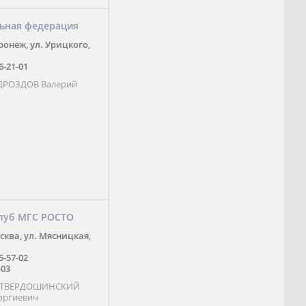
ьная федерация
оронеж, ул. Урицкого,
16-21-01
 ДРОЗДОВ Валерий
луб МГС РОСТО
осква, ул. Мясницкая,
25-57-02
-03
- ТВЕРДОШИНСКИЙ
оргиевич