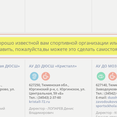
орошо известной вам спортивной организации ил
авить, пожалуйста,вы можете это сделать самосто
кая ДЮСШ»
АУ ДО ДЮСШ «Кристалл»
АУ ДО МО
.,
627250, Тюменская обл.,
627140, Тюме
рово, ул.
Юргинский р-н, с. Юргинское, ул.
Заводоуковск
Центральная, 59 «Б»
Тел.: (34542)
Тел.: (34543) 2-37-60
​E-mail:
dussh
kristall-72.ru
zavodoukovs
sportsckhola
рий
Директор - ЛОПАРЕВ Денис
Владимирович
Директор - 
Геннадьеви