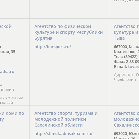
еской
Агентство по физической
Агентство 
культуре и спорту Республики
культуре и
Бурятия
Тыва
к-
http://bursport.ru/
667000, Кыз
ская, 35
Кравченко, 
Тел.: (39422)
Факс: 2-33-0
E-mail:
tuvas
atka.ru
Директор -
Чылбаевич
а -
анович
заслуженные
нзовый
7),
ы (2002) В.
ки Коми по
Агентство спорта, туризма и
Агентство 
 призер
ту
молодежной политики
молодежно
Солт-Лейк-
Сахалинской области
Сахалинск
 мастер
/
 класса О.
http://stimol.admsakhalin.ru/
693020, Южно
а
Маркса, 16