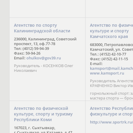
Агентство по спорту
Агентство по физич
Калининградской области
культуре и спорту
Камчатского края
236000, Калининград, Советский
проспект, 13, оф.77-78
683000, Петропавловс
Тел: (4012) 59-94-39
Камчатский, ул. Совет
Факс: 59-94-26
Тел.: (4152) 42-10-77
Email:
ohulkov@gov39.ru
Факс: (4152) 42-11-15
E-mail:
Руководитель - КОСЕНКОВ Олег
kamsport@mail.kamch
Николаевич
www.kamsport.ru
Руководитель Агентств
КРАВЧЕНКО Виктор Ив
горнолыжный спорт: 
мастера спорта — бро
призер Кубка мира (199
обладатель Кубка Европ
Агентство по физической
Агентство Республи
Зеленская; бронзовый
культуре, спорту и туризму
физкультуре и спор
Паралимпийских игр в 
Республики Коми
Сити (2002) А. Мошкин;
http://www.sportrk.ru
спорта международного
167023, г. Сыктывкар,
Мирясова, занявшая н
г.Сыктывкар, ул.Катаева, д.47