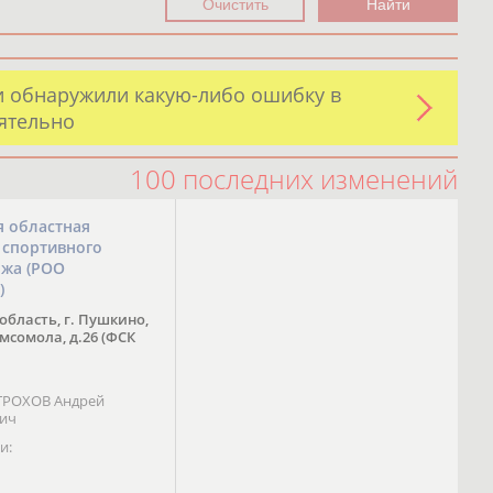
и обнаружили какую-либо ошибку в
оятельно
100 последних изменений
я областная
 спортивного
ожа (РОО
)
область, г. Пушкино,
омсомола, д.26 (ФСК
 ТРОХОВ Андрей
вич
и: