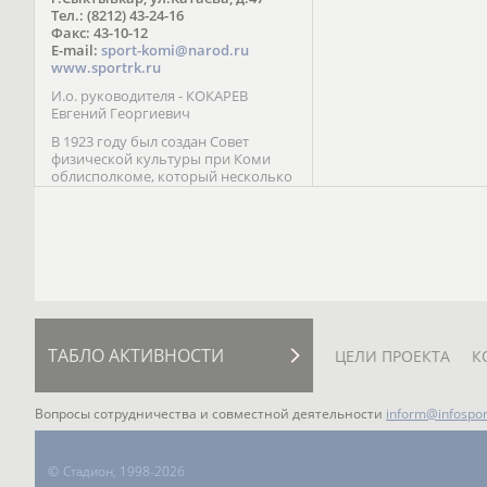
Паралимпийских играх 
Тел.: (8212) 43-24-16
Лейк-Сити (2002) 5-е ме
Факс: 43-10-12
E-mail:
sport-komi@narod.ru
www.sportrk.ru
И.о. руководителя - КОКАРЕВ
Евгений Георгиевич
В 1923 году был создан Совет
физической культуры при Коми
облисполкоме, который несколько
раз реорганизовывался; с 1994 года
существует как Министерство
физической культуры, спорта и
туризма Республики Коми.
ТАБЛО АКТИВНОСТИ
ЦЕЛИ ПРОЕКТА
К
Вопросы сотрудничества и совместной деятельности
inform@infospor
©
Стадион, 1998-2026