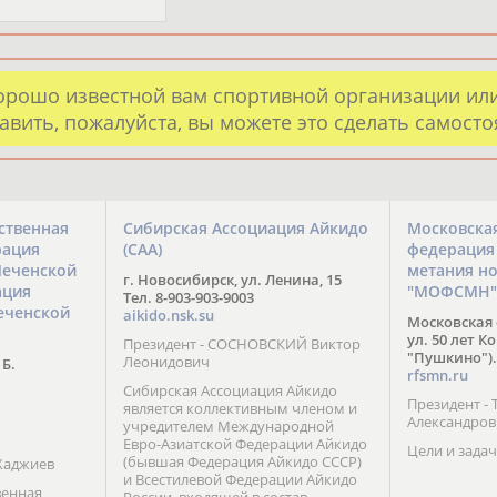
орошо известной вам спортивной организации ил
авить, пожалуйста, вы можете это сделать самост
ственная
Сибирская Ассоциация Айкидо
Московска
рация
(САА)
федерация
Чеченской
метания н
г. Новосибирск, ул. Ленина, 15
ация
"МОФСМН"
Тел. 8-903-903-9003
еченской
aikido.nsk.su
Московская 
ул. 50 лет К
Президент - СОСНОВСКИЙ Виктор
"Пушкино").
Леонидович
 Б.
rfsmn.ru
Сибирская Ассоциация Айкидо
Президент -
является коллективным членом и
Александро
учредителем Международной
Евро-Азиатской Федерации Айкидо
Цели и задач
(бывшая Федерация Айкидо СССР)
Хаджиев
и Всестилевой Федерации Айкидо
венная