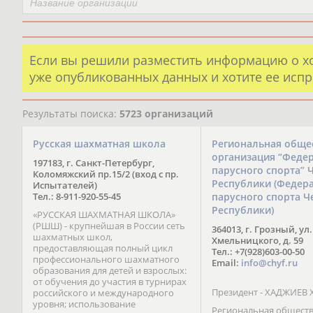
Если вы решили разместить информацию о х
уже опубликованных данных и хотите ее испр
Результаты поиска:
5723 организаций
Русская шахматная школа
Региональная обще
организация “Феде
197183, г. Санкт-Петербург,
парусного спорта” 
Коломяжский пр.15/2 (вход с пр.
Республики (Федер
Испытателей)
Тел.: 8-911-920-55-45
парусного спорта Ч
Республики)
«РУССКАЯ ШАХМАТНАЯ ШКОЛА»
(РШШ) - крупнейшая в России сеть
364013, г. Грозный, ул.
шахматных школ,
Хмельницкого, д. 59
предоставляющая полный цикл
Тел.: +7(928)603-00-50
профессионального шахматного
Email:
info@chyf.ru
образования для детей и взрослых:
от обучения до участия в турнирах
Президент - ХАДЖИЕВ 
российского и международного
уровня; использование
Региональная общест