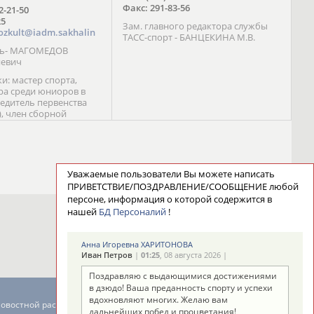
Факс: 291-83-56
72-21-50
25
Зам. главного редактора службы
ozkult@iadm.sakhalin
ТАСС-спорт - БАНЦЕКИНА М.В.
ль- МАГОМЕДОВ
иевич
и: мастер спорта,
а среди юниоров в
бедитель первенства
), член сборной
сии С. Новиков;
та международного
ебряный призер
 (1999), победитель
 (1999) В. Разницын;
Уважаемые пользователи Вы можете написать
та, победитель
ПРИВЕТСТВИЕ/ПОЗДРАВЛЕНИЕ/СООБЩЕНИЕ любой
ссии (1999, 2000), член
персоне, информация о которой содержится в
сборной команды
нашей
БД Персоналий
!
авцова;
Анна Игоревна ХАРИТОНОВА
Иван Петров
|
01:25
, 08 августа 2026 |
Поздравляю с выдающимися достижениями
в дзюдо! Ваша преданность спорту и успехи
вдохновляют многих. Желаю вам
новостной рассылке: 996
дальнейших побед и процветания!