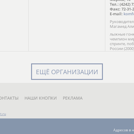
в Солт-
Тел.: (4242) 
сто;
Факс: 72-31-
E-mail:
komf
Руководите
Магамед Ал
лыжные гонк
чемпион мир
спринте, по
России (2000
команды Рос
мастер спор
класса, сер
Универсиады
ЕЩЁ ОРГАНИЗАЦИИ
Кубка России
мастер спор
первенств Ро
юниорской 
России Е. Кр
ОНТАКТЫ
НАШИ КНОПКИ
РЕКЛАМА
t.ru
Адресов в 