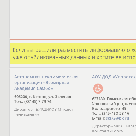
Если вы решили разместить информацию о х
уже опубликованных данных и хотите ее испр
Автономная некоммерческая
АОУ ДОД «Упоровс
организация «Всемирная
Академия Самбо»
606200, г. Кстово, ул. Зеленая
627180, Тюменская обл
Тел.: (83145) 7-79-74
Упоровский р-н, с. Упо
Володарского, 45
Директор - БУРДИКОВ Михаил
Тел.: (34541) 3-28-16
Геннадьевич
E-mail:
ski72@bk.ru
Директор - МФХТ Вале
Константинович