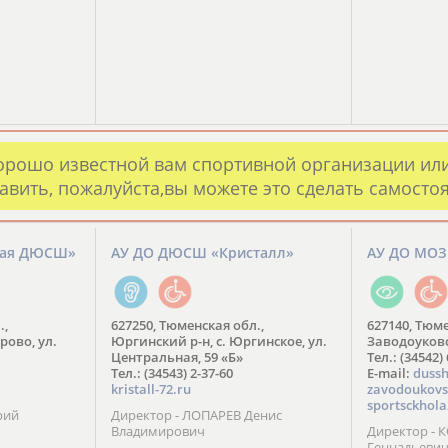
орошо известной вам спортивной организации ил
авить, пожалуйста,вы можете это сделать самосто
кая ДЮСШ»
АУ ДО ДЮСШ «Кристалл»
АУ ДО МО
.,
627250, Тюменская обл.,
627140, Тюме
рово, ул.
Юргинский р-н, с. Юргинское, ул.
Заводоуковск
Центральная, 59 «Б»
Тел.: (34542)
Тел.: (34543) 2-37-60
​E-mail:
dussh
kristall-72.ru
zavodoukovs
sportsckhola
рий
Директор - ЛОПАРЕВ Денис
Владимирович
Директор - 
Геннадьеви