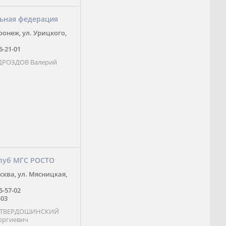
ьная федерация
оронеж, ул. Урицкого,
16-21-01
 ДРОЗДОВ Валерий
луб МГС РОСТО
осква, ул. Мясницкая,
25-57-02
-03
- ТВЕРДОШИНСКИЙ
оргиевич