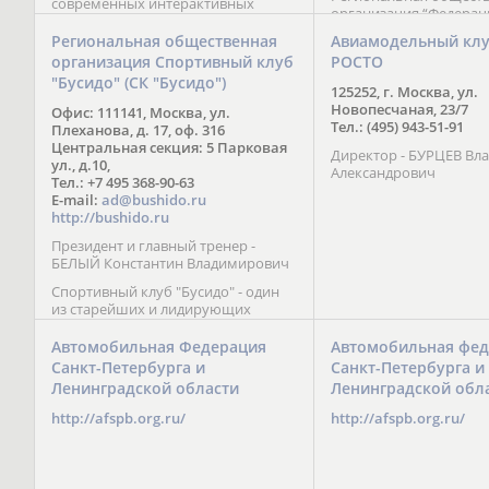
современных интерактивных
организация “Федерац
методик подачи материала;
парусного спорта” Че
обучение на русском и английском
Региональная общественная
Авиамодельный кл
Республики начала св
языках; специалисты с опытом
организация Спортивный клуб
РОСТО
деятельность в декабре
преподавания более 20 лет;
"Бусидо" (СК "Бусидо")
Миссия федерации сос
направленность на общее
125252, г. Москва, ул.
популяризации парусн
развитие ребенка: проведение
Новопесчаная, 23/7
Офис: 111141, Москва, ул.
привлечении и содейс
творческих мастер-классов, уроков
Тел.: (495) 943-51-91
Плеханова, д. 17, оф. 316
развитию спорта в это
по истории и литературе,
Центральная секция: 5 Парковая
спортсменов на россий
Директор - БУРЦЕВ Вл
организация регулярных
ул., д.10,
международных сорев
Александрович
шахматных сборов на спортивных
Тел.: +7 495 368-90-63
базах и в детских лагерях,
E-mail:
ad@bushido.ru
проведение встреч с выдающимися
http://bushido.ru
шахматистами; корпоративное
Президент и главный тренер -
обучение; онлайн обучение в
БЕЛЫЙ Константин Владимирович
форме вебинаров и
индивидуальных занятий, круглые
Спортивный клуб "Бусидо" - один
столы российских и
из старейших и лидирующих
международных тренеров,
клубов России, изучающих и
организация фестивалей; онлайн
развивающих различные боевые
Автомобильная Федерация
Автомобильная фед
трансляция мероприятий и
искусства и, прежде всего, каратэ
Санкт-Петербурга и
Санкт-Петербурга и
турниров.
Кёкусинкай - первого в мире стиля
Ленинградской области
Ленинградской обл
контактного каратэ, получившего
огромное развитие во всем
http://afspb.org.ru/
http://afspb.org.ru/
мире. Однако, спектр интересов
клуба распространяется на все без
исключения виды и стили боевых
искусств.