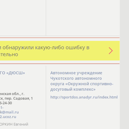
и обнаружили какую-либо ошибку в
ятельно
ЗГО «ДЮСШ»
Автономное учреждение
Чукотского автономного
округа «Окружной спортивно-
досуговый комплекс»
нская обл., г.
http://sportdos.anadyr.ru/index.html
, пер. Садовая, 1
 6-24-30
1-
k@mail.ru
2.ucoz.ru
КОРКИН Евгений
ч