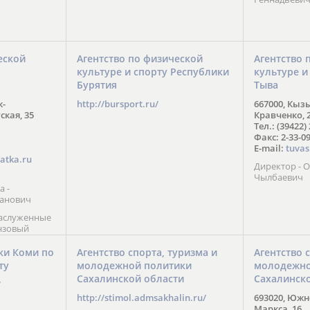
еской
Агентство по физической
Агентство 
культуре и спорту Республики
культуре и
Бурятия
Тыва
к-
http://bursport.ru/
667000, Кыз
ская, 35
Кравченко, 
Тел.: (39422)
Факс: 2-33-0
E-mail:
tuvas
atka.ru
Директор -
Чылбаевич
а -
анович
заслуженные
нзовый
7),
ы (2002) В.
ки Коми по
Агентство спорта, туризма и
Агентство 
 призер
ту
молодежной политики
молодежно
Солт-Лейк-
Сахалинской области
Сахалинск
 мастер
/
 класса О.
http://stimol.admsakhalin.ru/
693020, Южно
а
Маркса, 16