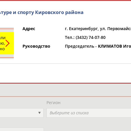
туре и спорту Кировского района
Адрес
г. Екатеринбург, ул. Первомайс
Тел.: (3432) 74-07-80
или
ю,
Руководство
Председатель -
КЛИМАТОВ Иго
ьно
и
РЕСУРСНАЯ ПЛОЩАДКА
ТАБЛО АК
Регион
Выберите из списка