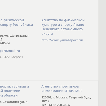
по физической
Агентство по физической
 спорту Республики
культуре и спорту Ямало-
Ненецкого автономного
округа
ыл, ул. Щетинкина-
25
http://www.yamal-sport.ru/
 2-06-64
9
port@mail.ru
 ООРЖАК Мерген
спорта, туризма и
Агентство спортивной
й политики
информации ИТАР-ТАСС
ой области
125009, г. Москва, Тверской бул.,
10/12
-Сахалинск, ул. К.
Тел.: (495) 290-28-37