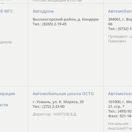
России, входящей в состав
ия
Национального Совета Айкидо
ченской
России, президентом которого
уб МГС
Автодром
Автомобил
ою
является С. В. Киреенко
 2016 года.
Высокогорский район, д. Киндери
394061, г. В
тоит в
Тел.: (8265) 2-19-45
66
ого спорта,
Тел.: (0732) 
твии
Президент -
м регионе и
Павлович
ских и
адимир
нованиях.
ерация
Автомобильная школа ОСТО
Автомоток
г. Усмань, ул. К. Маркса, 35
101000, г. М
асти
Тел.: (272) 2-33-90
21, стр. 7
Тел.: (495) 9
Директор - НОРТОВ В.Д.
Факс: 921-18
Начальник 
Анатолий Ге