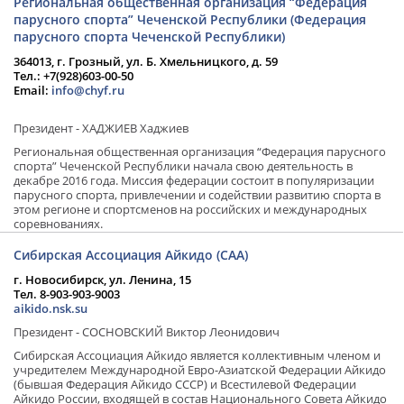
Региональная общественная организация “Федерация
российских и международных тренеров, организация фестивалей;
парусного спорта” Чеченской Республики (Федерация
онлайн трансляция мероприятий и турниров.
парусного спорта Чеченской Республики)
364013, г. Грозный, ул. Б. Хмельницкого, д. 59
Тел.: +7(928)603-00-50
Email:
info@chyf.ru
Президент - ХАДЖИЕВ Хаджиев
Региональная общественная организация “Федерация парусного
спорта” Чеченской Республики начала свою деятельность в
декабре 2016 года. Миссия федерации состоит в популяризации
парусного спорта, привлечении и содействии развитию спорта в
этом регионе и спортсменов на российских и международных
соревнованиях.
Сибирская Ассоциация Айкидо (САА)
г. Новосибирск, ул. Ленина, 15
Тел. 8-903-903-9003
aikido.nsk.su
Президент - СОСНОВСКИЙ Виктор Леонидович
Сибирская Ассоциация Айкидо является коллективным членом и
учредителем Международной Евро-Азиатской Федерации Айкидо
(бывшая Федерация Айкидо СССР) и Всестилевой Федерации
Айкидо России, входящей в состав Национального Совета Айкидо