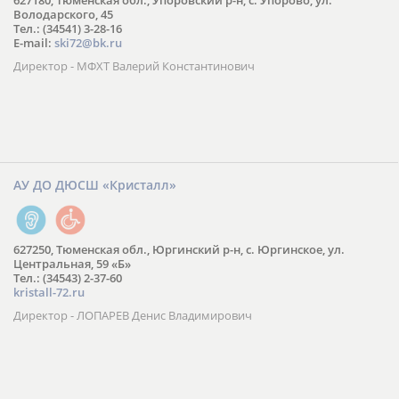
627180, Тюменская обл., Упоровский р-н, с. Упорово, ул.
Володарского, 45
Тел.: (34541) 3-28-16
E-mail:
ski72@bk.ru
Директор - МФХТ Валерий Константинович
АУ ДО ДЮСШ «Кристалл»
627250, Тюменская обл., Юргинский р-н, с. Юргинское, ул.
Центральная, 59 «Б»
Тел.: (34543) 2-37-60
kristall-72.ru
Директор - ЛОПАРЕВ Денис Владимирович