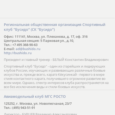
Региональная общественная организация Спортивный
клуб "Бусидо" (СК "Бусидо")
Офис: 111141, Москва, ул. Плеханова, д. 17, оф. 316
Центральная секция: 5 Парковая ул., д.10,
Тел.: +7 495 368-90-63
E-mail:
ad@bushido.ru
http://bushido.ru
Президент и главный тренер - БЕЛЫЙ Константин Владимирович
Спортивный клуб "Бусидо" - один из старейших и лидирующих
клубов России, изучающих и развивающих различные боевые
искусства и, прежде всего, каратэ Кёкусинкай - первого в мире
стиля контактного каратэ, получившего огромное развитие во
всем мире. Однако, спектр интересов клуба распространяется на
все без исключения виды и стили боевых искусств.
Авиамодельный клуб МГС РОСТО
125252, г. Москва, ул. Новопесчаная, 23/7
Тел.: (495) 943-51-91
Директор - БУРЦЕВ Владимир Александрович