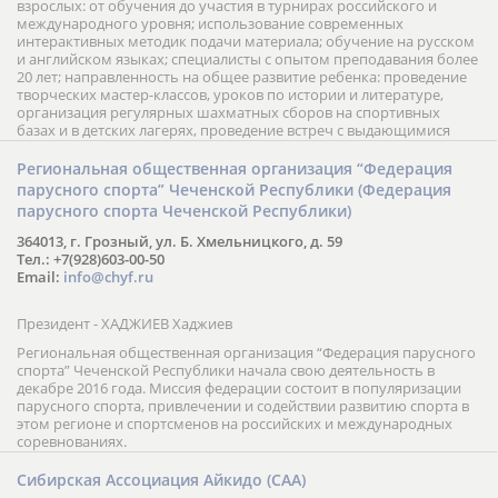
взрослых: от обучения до участия в турнирах российского и
международного уровня; использование современных
интерактивных методик подачи материала; обучение на русском
и английском языках; специалисты с опытом преподавания более
20 лет; направленность на общее развитие ребенка: проведение
творческих мастер-классов, уроков по истории и литературе,
организация регулярных шахматных сборов на спортивных
базах и в детских лагерях, проведение встреч с выдающимися
шахматистами; корпоративное обучение; онлайн обучение в
форме вебинаров и индивидуальных занятий, круглые столы
Региональная общественная организация “Федерация
российских и международных тренеров, организация фестивалей;
парусного спорта” Чеченской Республики (Федерация
онлайн трансляция мероприятий и турниров.
парусного спорта Чеченской Республики)
364013, г. Грозный, ул. Б. Хмельницкого, д. 59
Тел.: +7(928)603-00-50
Email:
info@chyf.ru
Президент - ХАДЖИЕВ Хаджиев
Региональная общественная организация “Федерация парусного
спорта” Чеченской Республики начала свою деятельность в
декабре 2016 года. Миссия федерации состоит в популяризации
парусного спорта, привлечении и содействии развитию спорта в
этом регионе и спортсменов на российских и международных
соревнованиях.
Сибирская Ассоциация Айкидо (САА)