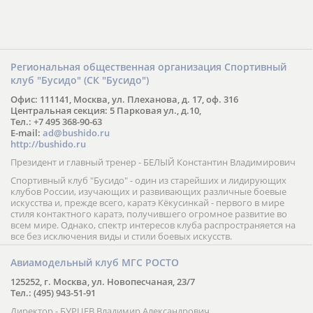
Региональная общественная организация Спортивный
клуб "Бусидо" (СК "Бусидо")
Офис: 111141, Москва, ул. Плеханова, д. 17, оф. 316
Центральная секция: 5 Парковая ул., д.10,
Тел.: +7 495 368-90-63
E-mail:
ad@bushido.ru
http://bushido.ru
Президент и главный тренер - БЕЛЫЙ Константин Владимирович
Спортивный клуб "Бусидо" - один из старейших и лидирующих
клубов России, изучающих и развивающих различные боевые
искусства и, прежде всего, каратэ Кёкусинкай - первого в мире
стиля контактного каратэ, получившего огромное развитие во
всем мире. Однако, спектр интересов клуба распространяется на
все без исключения виды и стили боевых искусств.
Авиамодельный клуб МГС РОСТО
125252, г. Москва, ул. Новопесчаная, 23/7
Тел.: (495) 943-51-91
Директор - БУРЦЕВ Владимир Александрович