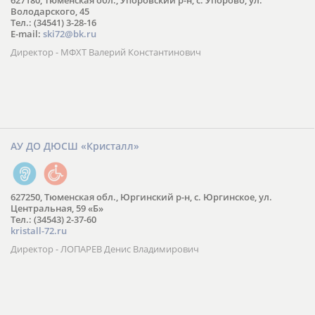
627180, Тюменская обл., Упоровский р-н, с. Упорово, ул.
Володарского, 45
Тел.: (34541) 3-28-16
E-mail:
ski72@bk.ru
Директор - МФХТ Валерий Константинович
АУ ДО ДЮСШ «Кристалл»
627250, Тюменская обл., Юргинский р-н, с. Юргинское, ул.
Центральная, 59 «Б»
Тел.: (34543) 2-37-60
kristall-72.ru
Директор - ЛОПАРЕВ Денис Владимирович