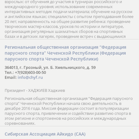
взрослых: от обучения до участия в турнирах российского и
международного уровня; использование современных
интерактивных методик подачи материала; обучение на русском
и английском языках; специалисты с опытом преподавания более
20 лет; направленность на общее развитие ребенка: проведение
творческих мастер-классов, уроков по истории и литературе,
организация регулярных шахматных сборов на спортивных
базах и в детских лагерях, проведение встреч с выдающимися
шахматистами; корпоративное обучение; онлайн обучение в
форме вебинаров и индивидуальных занятий, круглые столы
Региональная общественная организация “Федерация
российских и международных тренеров, организация фестивалей;
парусного спорта” Чеченской Республики (Федерация
онлайн трансляция мероприятий и турниров.
парусного спорта Чеченской Республики)
364013, г. Грозный, ул. Б. Хмельницкого, д. 59
Тел.: +7(928)603-00-50
Email:
info@chyf.ru
Президент - ХАДЖИЕВ Хаджиев
Региональная общественная организация “Федерация парусного
спорта” Чеченской Республики начала свою деятельность в
декабре 2016 года. Миссия федерации состоит в популяризации
парусного спорта, привлечении и содействии развитию спорта в
этом регионе и спортсменов на российских и международных
соревнованиях.
Сибирская Ассоциация Айкидо (САА)