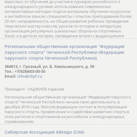
взрослых: от обучения до участия в турнирах российского и
международного уровня; использование современных
интерактивных методик подачи материала; обучение на русском
и английском языках; специалисты с опытом преподавания более
20 лет; направленность на общее развитие ребенка: проведение
творческих мастер-классов, уроков по истории и литературе,
организация регулярных шахматных сборов на спортивных
базах и в детских лагерях, проведение встреч с выдающимися
шахматистами; корпоративное обучение; онлайн обучение в
форме вебинаров и индивидуальных занятий, круглые столы
Региональная общественная организация “Федерация
российских и международных тренеров, организация фестивалей;
парусного спорта” Чеченской Республики (Федерация
онлайн трансляция мероприятий и турниров.
парусного спорта Чеченской Республики)
364013, г. Грозный, ул. Б. Хмельницкого, д. 59
Тел.: +7(928)603-00-50
Email:
info@chyf.ru
Президент - ХАДЖИЕВ Хаджиев
Региональная общественная организация “Федерация парусного
спорта” Чеченской Республики начала свою деятельность в
декабре 2016 года. Миссия федерации состоит в популяризации
парусного спорта, привлечении и содействии развитию спорта в
этом регионе и спортсменов на российских и международных
соревнованиях.
Сибирская Ассоциация Айкидо (САА)