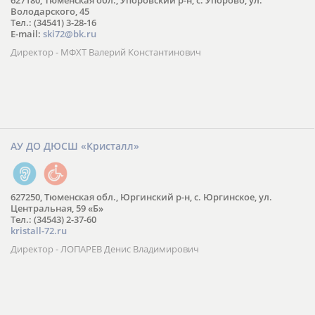
627180, Тюменская обл., Упоровский р-н, с. Упорово, ул.
Володарского, 45
Тел.: (34541) 3-28-16
E-mail:
ski72@bk.ru
Директор - МФХТ Валерий Константинович
АУ ДО ДЮСШ «Кристалл»
627250, Тюменская обл., Юргинский р-н, с. Юргинское, ул.
Центральная, 59 «Б»
Тел.: (34543) 2-37-60
kristall-72.ru
Директор - ЛОПАРЕВ Денис Владимирович