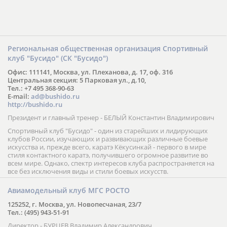
Региональная общественная организация Спортивный
клуб "Бусидо" (СК "Бусидо")
Офис: 111141, Москва, ул. Плеханова, д. 17, оф. 316
Центральная секция: 5 Парковая ул., д.10,
Тел.: +7 495 368-90-63
E-mail:
ad@bushido.ru
http://bushido.ru
Президент и главный тренер - БЕЛЫЙ Константин Владимирович
Спортивный клуб "Бусидо" - один из старейших и лидирующих
клубов России, изучающих и развивающих различные боевые
искусства и, прежде всего, каратэ Кёкусинкай - первого в мире
стиля контактного каратэ, получившего огромное развитие во
всем мире. Однако, спектр интересов клуба распространяется на
все без исключения виды и стили боевых искусств.
Авиамодельный клуб МГС РОСТО
125252, г. Москва, ул. Новопесчаная, 23/7
Тел.: (495) 943-51-91
Директор - БУРЦЕВ Владимир Александрович